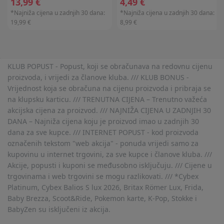
13,99 €
4,49 €
*Najniža cijena u zadnjih 30 dana:
*Najniža cijena u zadnjih 30 dana:
19,99 €
8,99 €
KLUB POPUST - Popust, koji se obračunava na redovnu cijenu
proizvoda, i vrijedi za članove kluba. /// KLUB BONUS -
Vrijednost koja se obračuna na cijenu proizvoda i pribraja se
na klupsku karticu. /// TRENUTNA CIJENA – Trenutno važeća
akcijska cijena za proizvod. /// NAJNIŽA CIJENA U ZADNJIH 30
DANA – Najniža cijena koju je proizvod imao u zadnjih 30
dana za sve kupce. /// INTERNET POPUST - kod proizvoda
označenih tekstom "web akcija" - ponuda vrijedi samo za
kupovinu u internet trgovini, za sve kupce i članove kluba. ///
Akcije, popusti i kuponi se međusobno isključuju. /// Cijene u
trgovinama i web trgovini se mogu razlikovati. /// *Cybex
Platinum, Cybex Balios S lux 2026, Britax Römer Lux, Frida,
Baby Brezza, Scoot&Ride, Pokemon karte, K-Pop, Stokke i
BabyZen su isključeni iz akcija.