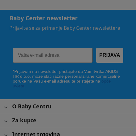
Baby Center newsletter
Prijavite se za primanje Baby Center newslettera
PRIJAVA
*Prijavom na newsletter pristajete da Vam tvrtka AKIDS
HR d.o.o. može slati razne personalizirane komercijalne
poruke na Vašu e-mail adresu te pristajete na
opće
uvjete
.
O Baby Centru
Za kupce
Internet trgovina