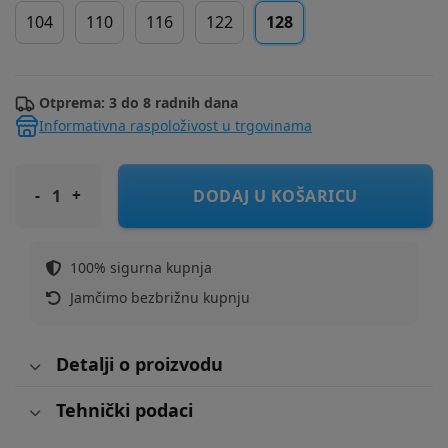
104
110
116
122
128
Otprema: 3 do 8 radnih dana
Informativna raspoloživost u trgovinama
COOL CLUB majica BR LCB3012828 M Plava 128
DODAJ U KOŠARICU
100% sigurna kupnja
Jamčimo bezbrižnu kupnju
Detalji o proizvodu
Tehnički podaci