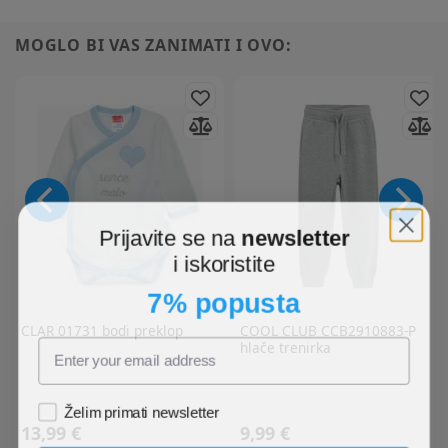
MOGLO BI VAS ZANIMATI I OVO:
Prijavite se na
newsletter
i iskoristite
7% popusta
CLAR
01731 bodi preklop
COOL CLUB
CCB2910883-P
hlače trenirka
Želim primati newsletter
13,99 €
9,99 €