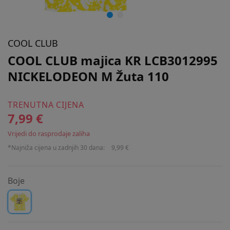
COOL CLUB
COOL CLUB majica KR LCB3012995
NICKELODEON M Žuta 110
TRENUTNA CIJENA
7,99 €
Vrijedi do rasprodaje zaliha
*Najniža cijena u zadnjih 30 dana:
9,99 €
Boje