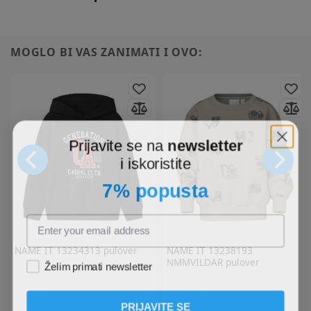
MOGLO BI VAS ZANIMATI I OVO:
Prijavite se na
newsletter
i iskoristite
7% popusta
NAME IT
13234313 pulover
NAME IT
13238193
NMMVILDAR pulover
Želim primati newsletter
PRIJAVITE SE