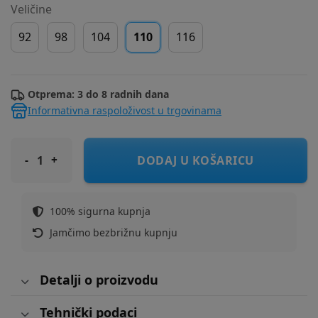
Veličine
92
98
104
110
116
Otprema: 3 do 8 radnih dana
Informativna raspoloživost u trgovinama
COOL CLUB majica KR LCB3012995 NICKELODEON M Žuta 110
DODAJ U KOŠARICU
100% sigurna kupnja
Jamčimo bezbrižnu kupnju
Detalji o proizvodu
Tehnički podaci