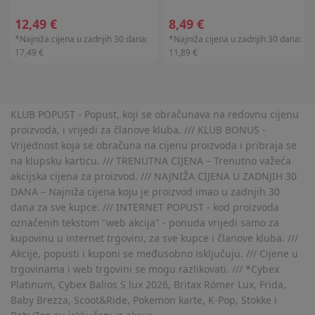
12,49 €
8,49 €
*Najniža cijena u zadnjih 30 dana:
*Najniža cijena u zadnjih 30 dana:
17,49 €
11,89 €
KLUB POPUST - Popust, koji se obračunava na redovnu cijenu
proizvoda, i vrijedi za članove kluba. /// KLUB BONUS -
Vrijednost koja se obračuna na cijenu proizvoda i pribraja se
na klupsku karticu. /// TRENUTNA CIJENA – Trenutno važeća
akcijska cijena za proizvod. /// NAJNIŽA CIJENA U ZADNJIH 30
DANA – Najniža cijena koju je proizvod imao u zadnjih 30
dana za sve kupce. /// INTERNET POPUST - kod proizvoda
označenih tekstom "web akcija" - ponuda vrijedi samo za
kupovinu u internet trgovini, za sve kupce i članove kluba. ///
Akcije, popusti i kuponi se međusobno isključuju. /// Cijene u
trgovinama i web trgovini se mogu razlikovati. /// *Cybex
Platinum, Cybex Balios S lux 2026, Britax Römer Lux, Frida,
Baby Brezza, Scoot&Ride, Pokemon karte, K-Pop, Stokke i