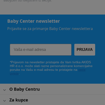
BabyZen su isključeni iz akcija.
Baby Center newsletter
Prijavite se za primanje Baby Center newslettera
PRIJAVA
*Prijavom na newsletter pristajete da Vam tvrtka AKIDS
HR d.o.o. može slati razne personalizirane komercijalne
poruke na Vašu e-mail adresu te pristajete na
opće
uvjete
.
O Baby Centru
Za kupce