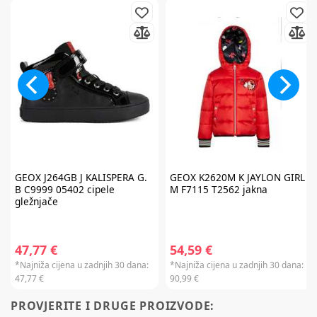
GEOX
J264GB J KALISPERA G.
GEOX
K2620M K JAYLON GIRL
B C9999 05402 cipele
M F7115 T2562 jakna
gležnjače
47,77 €
54,59 €
*Najniža cijena u zadnjih 30 dana:
*Najniža cijena u zadnjih 30 dana:
47,77 €
90,99 €
PROVJERITE I DRUGE PROIZVODE: