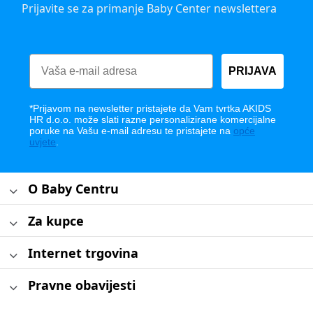
Prijavite se za primanje Baby Center newslettera
PRIJAVA
*Prijavom na newsletter pristajete da Vam tvrtka AKIDS
HR d.o.o. može slati razne personalizirane komercijalne
poruke na Vašu e-mail adresu te pristajete na
opće
uvjete
.
O Baby Centru
Za kupce
Internet trgovina
Pravne obavijesti