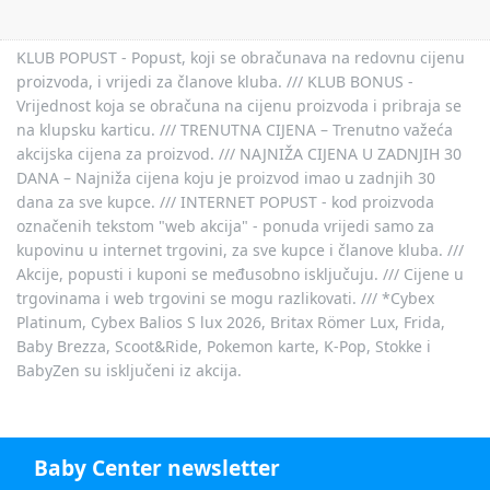
KLUB POPUST - Popust, koji se obračunava na redovnu cijenu
proizvoda, i vrijedi za članove kluba. /// KLUB BONUS -
Vrijednost koja se obračuna na cijenu proizvoda i pribraja se
na klupsku karticu. /// TRENUTNA CIJENA – Trenutno važeća
akcijska cijena za proizvod. /// NAJNIŽA CIJENA U ZADNJIH 30
DANA – Najniža cijena koju je proizvod imao u zadnjih 30
dana za sve kupce. /// INTERNET POPUST - kod proizvoda
označenih tekstom "web akcija" - ponuda vrijedi samo za
kupovinu u internet trgovini, za sve kupce i članove kluba. ///
Akcije, popusti i kuponi se međusobno isključuju. /// Cijene u
trgovinama i web trgovini se mogu razlikovati. /// *Cybex
Platinum, Cybex Balios S lux 2026, Britax Römer Lux, Frida,
Baby Brezza, Scoot&Ride, Pokemon karte, K-Pop, Stokke i
BabyZen su isključeni iz akcija.
Baby Center newsletter