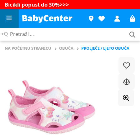
Bicikli popust do 30%
>>>
Pretraži
...
NA POČETNU STRANICU
OBUĆA
PROLJEĆE / LJETO OBUĆA