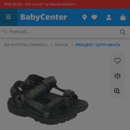
WEB AKCIJA -10% na sve* za članove kluba
>>>
Pretraži
...
NA POČETNU STRANICU
OBUĆA
PROLJEĆE / LJETO OBUĆA