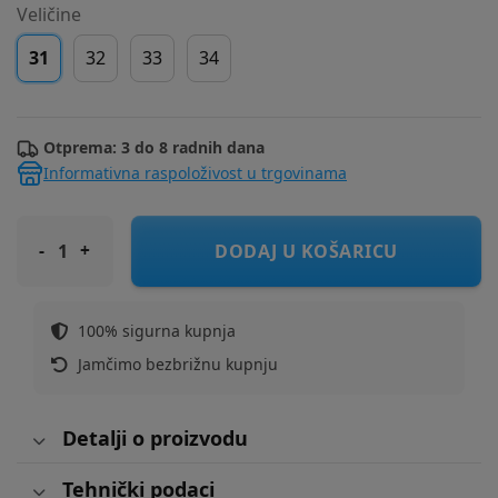
Veličine
31
32
33
34
Otprema: 3 do 8 radnih dana
Informativna raspoloživost u trgovinama
COOL CLUB sandale SNO3S26-CB3051 M black 31
DODAJ U KOŠARICU
100% sigurna kupnja
Jamčimo bezbrižnu kupnju
Detalji o proizvodu
Tehnički podaci