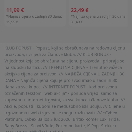
11,99 €
22,49 €
*Najniža cijena u zadnjih 30 dana:
*Najniža cijena u zadnjih 30 dana:
19,99 €
31,49 €
KLUB POPUST - Popust, koji se obračunava na redovnu cijenu
proizvoda, i vrijedi za članove kluba. /// KLUB BONUS -
Vrijednost koja se obračuna na cijenu proizvoda i pribraja se
na klupsku karticu. /// TRENUTNA CIJENA – Trenutno važeća
akcijska cijena za proizvod. /// NAJNIŽA CIJENA U ZADNJIH 30
DANA – Najniža cijena koju je proizvod imao u zadnjih 30
dana za sve kupce. /// INTERNET POPUST - kod proizvoda
označenih tekstom "web akcija" - ponuda vrijedi samo za
kupovinu u internet trgovini, za sve kupce i članove kluba. ///
Akcije, popusti i kuponi se međusobno isključuju. /// Cijene u
trgovinama i web trgovini se mogu razlikovati. /// *Cybex
Platinum, Cybex Balios S lux 2026, Britax Römer Lux, Frida,
Baby Brezza, Scoot&Ride, Pokemon karte, K-Pop, Stokke i