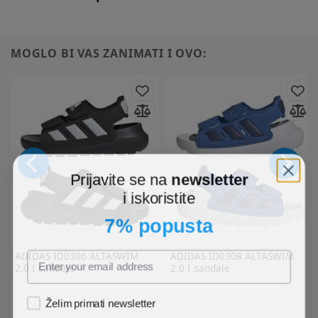
MOGLO BI VAS ZANIMATI I OVO:
Prijavite se na
newsletter
i iskoristite
7% popusta
ADIDAS
ID0306 ALTASWIM
ADIDAS
ID0308 ALTASWIM
2.0 I sandale
2.0 I sandale
Želim primati newsletter