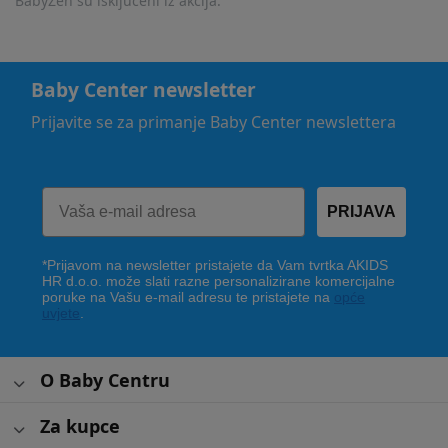
BabyZen su isključeni iz akcija.
Baby Center newsletter
Prijavite se za primanje Baby Center newslettera
PRIJAVA
*Prijavom na newsletter pristajete da Vam tvrtka AKIDS
HR d.o.o. može slati razne personalizirane komercijalne
poruke na Vašu e-mail adresu te pristajete na
opće
uvjete
.
O Baby Centru
Za kupce