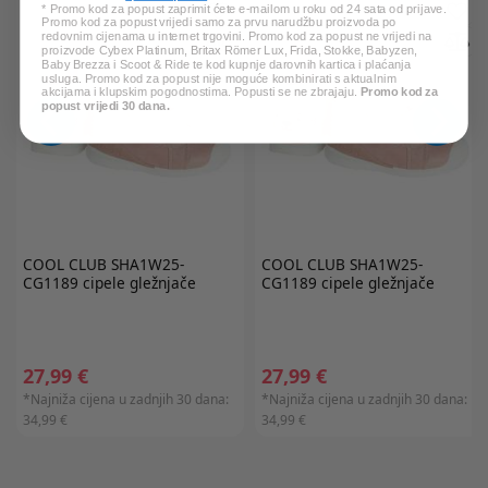
* Promo kod za popust zaprimit ćete e-mailom u roku od 24 sata od prijave.
Promo kod za popust vrijedi samo za prvu narudžbu proizvoda po
redovnim cijenama u internet trgovini. Promo kod za popust ne vrijedi na
proizvode Cybex Platinum, Britax Römer Lux, Frida, Stokke, Babyzen,
Baby Brezza i Scoot & Ride te kod kupnje darovnih kartica i plaćanja
usluga. Promo kod za popust nije moguće kombinirati s aktualnim
akcijama i klupskim pogodnostima. Popusti se ne zbrajaju.
Promo kod za
popust vrijedi 30 dana.
COOL CLUB
SHA1W25-
COOL CLUB
SHA1W25-
CG1189 cipele gležnjače
CG1189 cipele gležnjače
27,99 €
27,99 €
*Najniža cijena u zadnjih 30 dana:
*Najniža cijena u zadnjih 30 dana:
34,99 €
34,99 €