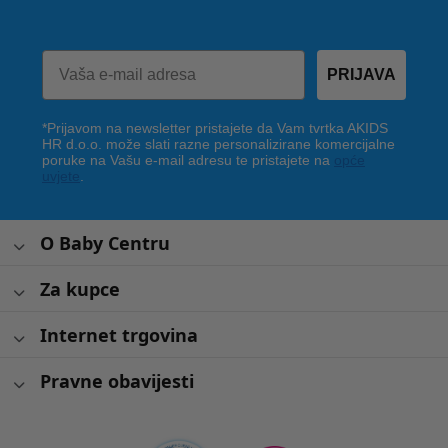
PRIJAVA
*Prijavom na newsletter pristajete da Vam tvrtka AKIDS
HR d.o.o. može slati razne personalizirane komercijalne
poruke na Vašu e-mail adresu te pristajete na
opće
uvjete
.
O Baby Centru
Za kupce
Internet trgovina
Pravne obavijesti