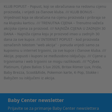
KLUB POPUST - Popust, koji se obračunava na redovnu cijenu
proizvoda, i vrijedi za članove kluba. /// KLUB BONUS -
Vrijednost koja se obračuna na cijenu proizvoda i pribraja se
na klupsku karticu. /// TRENUTNA CIJENA – Trenutno važeća
akcijska cijena za proizvod. /// NAJNIŽA CIJENA U ZADNJIH 30
DANA – Najniža cijena koju je proizvod imao u zadnjih 30
dana za sve kupce. /// INTERNET POPUST - kod proizvoda
označenih tekstom "web akcija" - ponuda vrijedi samo za
kupovinu u internet trgovini, za sve kupce i članove kluba. ///
Akcije, popusti i kuponi se međusobno isključuju. /// Cijene u
trgovinama i web trgovini se mogu razlikovati. /// *Cybex
Platinum, Cybex Balios S lux 2026, Britax Römer Lux, Frida,
Baby Brezza, Scoot&Ride, Pokemon karte, K-Pop, Stokke i
BabyZen su isključeni iz akcija.
Baby Center newsletter
Prijavite se za primanje Baby Center newslettera