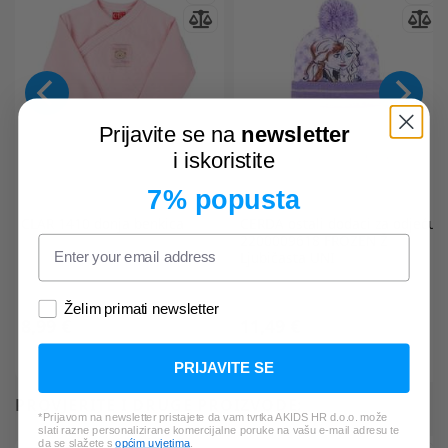
Prijavite se na
newsletter
i iskoristite
7% popusta
CLAR
1410 donja benkica
CERDA
ostali dodaci za odjeću
2200009618 FROZEN Ž
Ljubičasta UNI
Želim primati newsletter
8,99 €
11,49 €
PRIJAVITE SE
PROVJERITE I DRUGE PROIZVODE:
*Prijavom na newsletter pristajete da vam tvrtka AKIDS HR d.o.o. može
slati razne personalizirane komercijalne poruke na vašu e-mail adresu te
da se slažete s
općim uvjetima
.