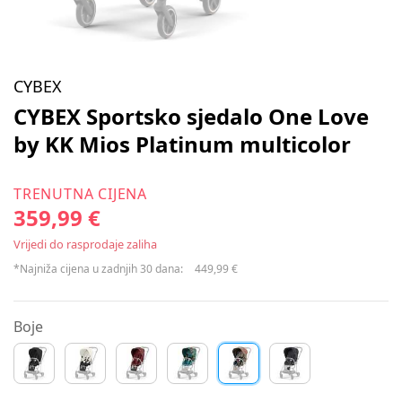
CYBEX
CYBEX Sportsko sjedalo One Love
by KK Mios Platinum multicolor
TRENUTNA CIJENA
359,99 €
Vrijedi do rasprodaje zaliha
*Najniža cijena u zadnjih 30 dana:
449,99 €
Boje