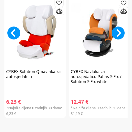
CYBEX
Solution Q navlaka za
CYBEX
Navlaka za
autosjedalicu
autosjedalicu Pallas S-Fix /
Solution S-Fix white
6,23 €
12,47 €
*Najniža cijena u zadnjih 30 dana:
*Najniža cijena u zadnjih 30 dana:
6,23 €
31,19 €