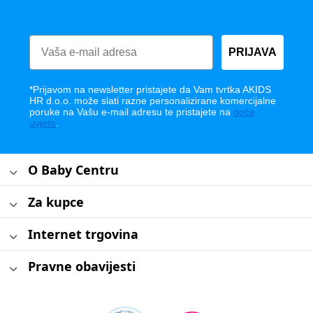
PRIJAVA
*Prijavom na newsletter pristajete da Vam tvrtka AKIDS
HR d.o.o. može slati razne personalizirane komercijalne
poruke na Vašu e-mail adresu te pristajete na
opće
uvjete
.
O Baby Centru
Za kupce
Internet trgovina
Pravne obavijesti