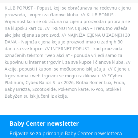
KLUB POPUST - Popust, koji se obračunava na redovnu cijenu
proizvoda, i vrijedi za članove kluba. /// KLUB BONUS -
Vrijednost koja se obračuna na cijenu proizvoda i pribraja se
na klupsku karticu. /// TRENUTNA CIJENA – Trenutno važeća
akcijska cijena za proizvod. /// NAJNIŽA CIJENA U ZADNJIH 30
DANA – Najniža cijena koju je proizvod imao u zadnjih 30
dana za sve kupce. /// INTERNET POPUST - kod proizvoda
označenih tekstom "web akcija" - ponuda vrijedi samo za
kupovinu u internet trgovini, za sve kupce i članove kluba. ///
Akcije, popusti i kuponi se međusobno isključuju. /// Cijene u
trgovinama i web trgovini se mogu razlikovati. /// *Cybex
Platinum, Cybex Balios S lux 2026, Britax Römer Lux, Frida,
Baby Brezza, Scoot&Ride, Pokemon karte, K-Pop, Stokke i
BabyZen su isključeni iz akcija.
Baby Center newsletter
Prijavite se za primanje Baby Center newslettera