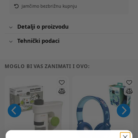
Jamčimo bezbrižnu kupnju
Detalji o proizvodu
Tehnički podaci
MOGLO BI VAS ZANIMATI I OVO: