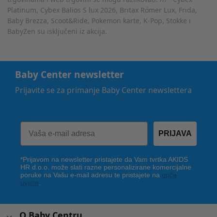
Platinum, Cybex Balios S lux 2026, Britax Römer Lux, Frida,
Baby Brezza, Scoot&Ride, Pokemon karte, K-Pop, Stokke i
BabyZen su isključeni iz akcija.
Baby Center newsletter
Prijavite se za primanje Baby Center newslettera
PRIJAVA
*Prijavom na newsletter pristajete da Vam tvrtka AKIDS
HR d.o.o. može slati razne personalizirane komercijalne
poruke na Vašu e-mail adresu te pristajete na
opće
uvjete
.
O Baby Centru