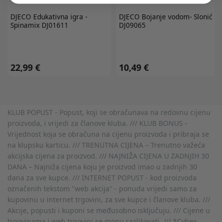
DJECO
Edukativna igra -
DJECO
Bojanje vodom- Slonić
Spinamix DJ01611
DJ09065
22,99 €
10,49 €
KLUB POPUST - Popust, koji se obračunava na redovnu cijenu
proizvoda, i vrijedi za članove kluba. /// KLUB BONUS -
Vrijednost koja se obračuna na cijenu proizvoda i pribraja se
na klupsku karticu. /// TRENUTNA CIJENA – Trenutno važeća
akcijska cijena za proizvod. /// NAJNIŽA CIJENA U ZADNJIH 30
DANA – Najniža cijena koju je proizvod imao u zadnjih 30
dana za sve kupce. /// INTERNET POPUST - kod proizvoda
označenih tekstom "web akcija" - ponuda vrijedi samo za
kupovinu u internet trgovini, za sve kupce i članove kluba. ///
Akcije, popusti i kuponi se međusobno isključuju. /// Cijene u
trgovinama i web trgovini se mogu razlikovati. /// *Cybex