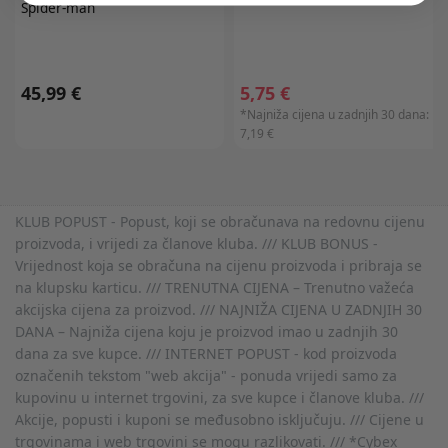
Spider-man
45,99 €
5,75 €
*Najniža cijena u zadnjih 30 dana:
7,19 €
KLUB POPUST - Popust, koji se obračunava na redovnu cijenu
proizvoda, i vrijedi za članove kluba. /// KLUB BONUS -
Vrijednost koja se obračuna na cijenu proizvoda i pribraja se
na klupsku karticu. /// TRENUTNA CIJENA – Trenutno važeća
akcijska cijena za proizvod. /// NAJNIŽA CIJENA U ZADNJIH 30
DANA – Najniža cijena koju je proizvod imao u zadnjih 30
dana za sve kupce. /// INTERNET POPUST - kod proizvoda
označenih tekstom "web akcija" - ponuda vrijedi samo za
kupovinu u internet trgovini, za sve kupce i članove kluba. ///
Akcije, popusti i kuponi se međusobno isključuju. /// Cijene u
trgovinama i web trgovini se mogu razlikovati. /// *Cybex