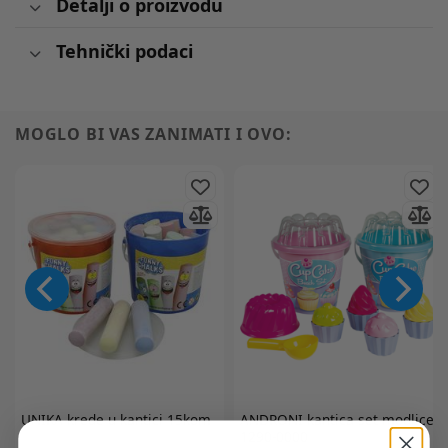
Detalji o proizvodu
Tehnički podaci
MOGLO BI VAS ZANIMATI I OVO:
UNIKA
krede u kantici 15kom
ANDRONI
kantica set modlice
1290-0000