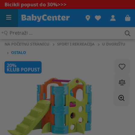
Bicikli popust do 30%
>>>
Pretraži
...
NA POČETNU STRANICU
SPORT I REKREACIJA
U DVORIŠTU
OSTALO
20%
KLUB POPUST