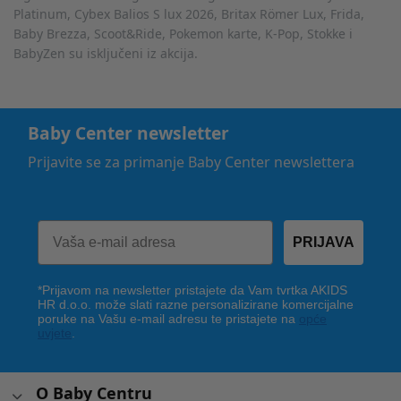
Platinum, Cybex Balios S lux 2026, Britax Römer Lux, Frida,
Baby Brezza, Scoot&Ride, Pokemon karte, K-Pop, Stokke i
BabyZen su isključeni iz akcija.
Baby Center newsletter
Prijavite se za primanje Baby Center newslettera
PRIJAVA
*Prijavom na newsletter pristajete da Vam tvrtka AKIDS
HR d.o.o. može slati razne personalizirane komercijalne
poruke na Vašu e-mail adresu te pristajete na
opće
uvjete
.
O Baby Centru