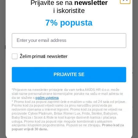
Prijavite se na
newsletter
i iskoristite
7% popusta
2,99 €
8,99 €
*Najniža cijena u zadnjih 30 dana:
5,99 €
PROVJERITE I DRUGE PROIZVODE:
Želim primati newsletter
PRIJAVITE SE
*Prijavom na newsletter pristajete da vam tvrtka AKIDS HR d.o.o. može
slati razne personalizirane komercijalne poruke na vašu e-mail adresu te
da se slažete s
općim uvjetima
.
* Promo kod za popust zaprimit ćete e-mailom u roku od 24 sata od prijave.
Promo kod za popust vrijedi samo za prvu narudžbu proizvoda po
redovnim cijenama u internet trgovini. Promo kod za popust ne vrijedi na
proizvode Cybex Platinum, Britax Römer Lux, Frida, Stokke, Babyzen,
Baby Brezza i Scoot & Ride te kod kupnje darovnih kartica i plaćanja
usluga. Promo kod za popust nije moguće kombinirati s aktualnim
akcijama i klupskim pogodnostima. Popusti se ne zbrajaju.
Promo kod za
popust vrijedi 30 dana.
STAMP
romobil sklopivi
ECOIFFIER
brodić