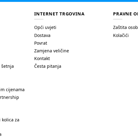
INTERNET TRGOVINA
PRAVNE O
Opći uvjeti
Zaštita oso
Dostava
Kolačići
Povrat
Zamjena veličine
Kontakt
 šetnja
Česta pitanja
nim cijenama
rtnership
 kolica za
a