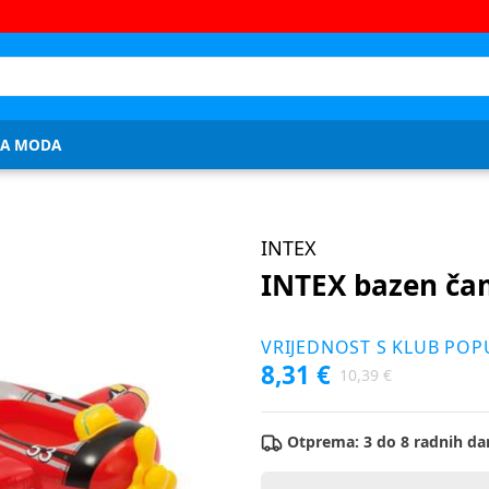
JA MODA
INTEX
INTEX bazen ča
VRIJEDNOST S KLUB PO
8,31 €
10,39 €
Otprema: 3 do 8 radnih da