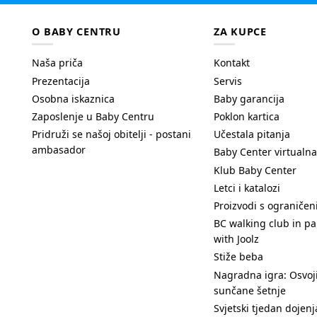
O BABY CENTRU
ZA KUPCE
Naša priča
Kontakt
Prezentacija
Servis
Osobna iskaznica
Baby garancija
Zaposlenje u Baby Centru
Poklon kartica
Pridruži se našoj obitelji - postani
Učestala pitanja
ambasador
Baby Center virtualna
Klub Baby Center
Letci i katalozi
Proizvodi s ograniče
BC walking club in pa
with Joolz
Stiže beba
Nagradna igra: Osvoji
sunčane šetnje
Svjetski tjedan dojenj