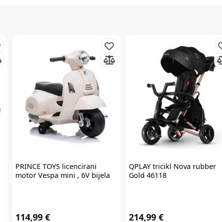
Prijavite se na
newsletter
i iskoristite
7% popusta
Želim primati newsletter
PRINCE TOYS
licencirani
QPLAY
tricikl Nova rubber
motor Vespa mini , 6V bijela
Gold 46118
PRIJAVITE SE
114,99 €
214,99 €
*Prijavom na newsletter pristajete da vam tvrtka AKIDS HR d.o.o. može