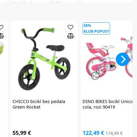
*Najniža cijena u zadnjih 30 dana:
46,45 €
30%
KLUB POPUST
CHICCO
bicikl bez pedala
DINO BIKES
bicikl Unicor
Green Rocket
cola, rozi 90419
55,99 €
122,49 €
174,99 €