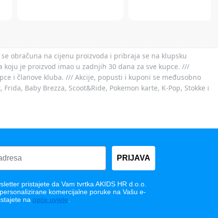
 se obračuna na cijenu proizvoda i pribraja se na klupsku
 koju je proizvod imao u zadnjih 30 dana za sve kupce. ///
ce i članove kluba. /// Akcije, popusti i kuponi se međusobno
x, Frida, Baby Brezza, Scoot&Ride, Pokemon karte, K-Pop, Stokke i
PRIJAVA
letter pristajete da Vam tvrtka AKIDS HR d.o.o.
 personalizirane komercijalne poruke na Vašu e-
istajete na
opće uvjete
.