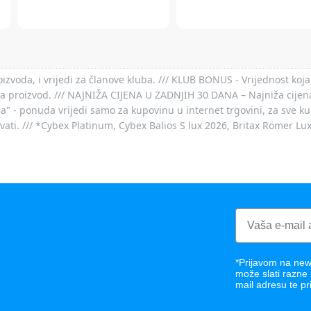
voda, i vrijedi za članove kluba. /// KLUB BONUS - Vrijednost koja
za proizvod. /// NAJNIŽA CIJENA U ZADNJIH 30 DANA – Najniža cijena
- ponuda vrijedi samo za kupovinu u internet trgovini, za sve kup
ovati. /// *Cybex Platinum, Cybex Balios S lux 2026, Britax Römer Lu
*Prijavom na news
može slati razne
mail adresu te pr