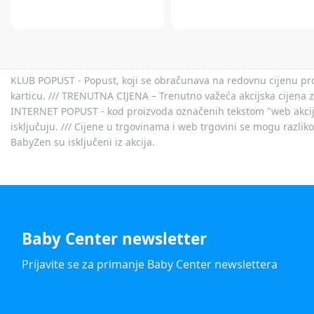
KLUB POPUST - Popust, koji se obračunava na redovnu cijenu proiz
karticu. /// TRENUTNA CIJENA – Trenutno važeća akcijska cijena 
INTERNET POPUST - kod proizvoda označenih tekstom "web akcija" 
isključuju. /// Cijene u trgovinama i web trgovini se mogu razlik
BabyZen su isključeni iz akcija.
Baby Center newsletter
Prijavite se za primanje Baby Center newslettera