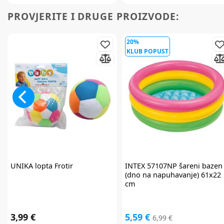
PROVJERITE I DRUGE PROIZVODE:
20%
KLUB POPUST
UNIKA
lopta Frotir
INTEX
57107NP šareni bazen
(dno na napuhavanje) 61x22
cm
3,99 €
5,59 €
6,99 €