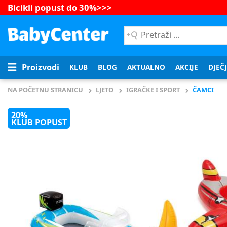
Bicikli popust do 30%
>>>
Pretraži
...
Proizvodi
KLUB
BLOG
AKTUALNO
AKCIJE
DJEČ
NA POČETNU STRANICU
LJETO
IGRAČKE I SPORT
ČAMCI
20%
KLUB POPUST