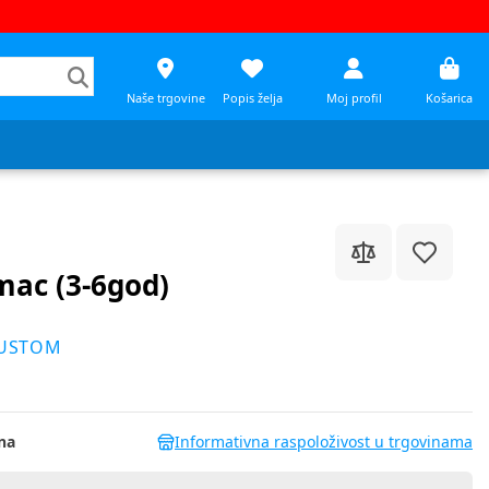
Naše trgovine
Popis želja
Moj profil
Košarica
mac (3-6god)
PUSTOM
na
Informativna raspoloživost u trgovinama