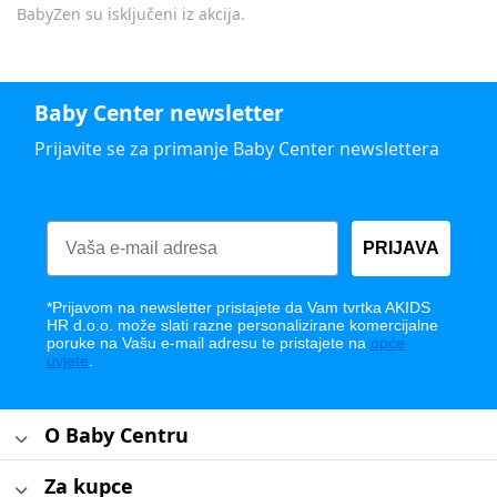
BabyZen su isključeni iz akcija.
Baby Center newsletter
Prijavite se za primanje Baby Center newslettera
PRIJAVA
*Prijavom na newsletter pristajete da Vam tvrtka AKIDS
HR d.o.o. može slati razne personalizirane komercijalne
poruke na Vašu e-mail adresu te pristajete na
opće
uvjete
.
O Baby Centru
Za kupce