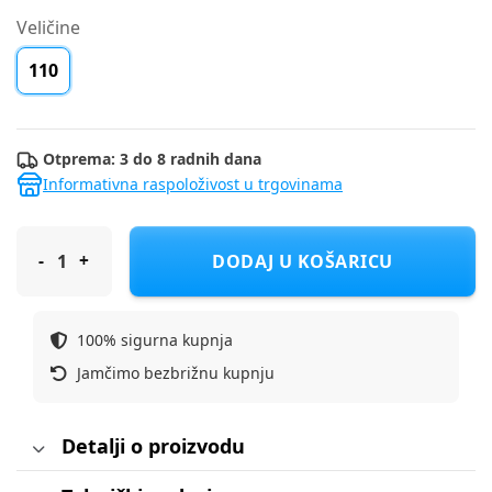
Veličine
110
Otprema: 3 do 8 radnih dana
Informativna raspoloživost u trgovinama
ICEPEAK ski jakna DR JAPERI KD Ž Zelena 110
DODAJ U KOŠARICU
100% sigurna kupnja
Jamčimo bezbrižnu kupnju
Detalji o proizvodu