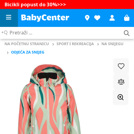
Bicikli popust do 30%
>>>
Pretraži
...
NA POČETNU STRANICU
SPORT I REKREACIJA
NA SNIJEGU
ODJEĆA ZA SNIJEG