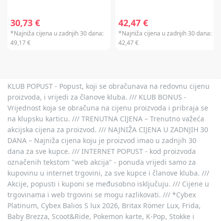
30,73 €
42,47 €
*Najniža cijena u zadnjih 30 dana:
*Najniža cijena u zadnjih 30 dana:
49,17 €
42,47 €
KLUB POPUST - Popust, koji se obračunava na redovnu cijenu
proizvoda, i vrijedi za članove kluba. /// KLUB BONUS -
Vrijednost koja se obračuna na cijenu proizvoda i pribraja se
na klupsku karticu. /// TRENUTNA CIJENA – Trenutno važeća
akcijska cijena za proizvod. /// NAJNIŽA CIJENA U ZADNJIH 30
DANA – Najniža cijena koju je proizvod imao u zadnjih 30
dana za sve kupce. /// INTERNET POPUST - kod proizvoda
označenih tekstom "web akcija" - ponuda vrijedi samo za
kupovinu u internet trgovini, za sve kupce i članove kluba. ///
Akcije, popusti i kuponi se međusobno isključuju. /// Cijene u
trgovinama i web trgovini se mogu razlikovati. /// *Cybex
Platinum, Cybex Balios S lux 2026, Britax Römer Lux, Frida,
Baby Brezza, Scoot&Ride, Pokemon karte, K-Pop, Stokke i