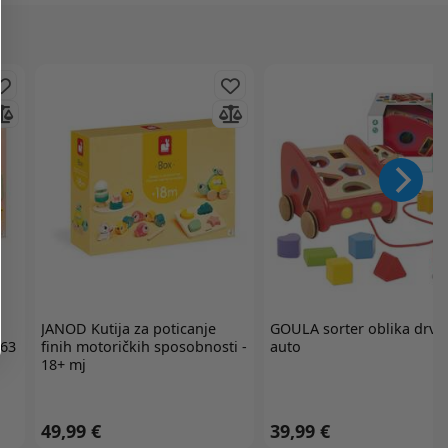
JANOD
Kutija za poticanje
GOULA
sorter oblika drve
063
finih motoričkih sposobnosti -
auto
18+ mj
49,99 €
39,99 €