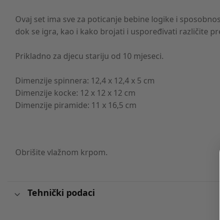
Ovaj set ima sve za poticanje bebine logike i sposobnosti
dok se igra, kao i kako brojati i uspoređivati ​​različite 
Prikladno za djecu stariju od 10 mjeseci.
Dimenzije spinnera: 12,4 x 12,4 x 5 cm
Dimenzije kocke: 12 x 12 x 12 cm
Dimenzije piramide: 11 x 16,5 cm
Obrišite vlažnom krpom.
Tehnički podaci