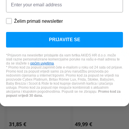
Želim primati newsletter
PRIJAVITE SE
*Prijavom na newsletter pristajete da vam tvrtka AKIDS HR d.o.o. može
slati razne personalizirane komercijalne poruke na vašu e-mail adresu te
da se slažete s
općim uvjetima
.
* Promo kod za popust zaprimit ćete e-mailom u roku od 24 sata od prijave.
Promo kod za popust vrijedi samo za prvu narudžbu proizvoda po
redovnim cijenama u internet trgovini. Promo kod za popust ne vrijedi na
proizvode Cybex Platinum, Britax Römer Lux, Frida, Stokke, Babyzen,
Baby Brezza i Scoot & Ride te kod kupnje darovnih kartica i plaćanja
usluga. Promo kod za popust nije moguće kombinirati s aktualnim
akcijama i klupskim pogodnostima. Popusti se ne zbrajaju.
Promo kod za
WINFUN
kornjača, sortiraj i
JANOD
Kutija za poticanje
popust vrijedi 30 dana.
uči
dječjih osjetila - 12+ mj J04
31,85 €
49,99 €