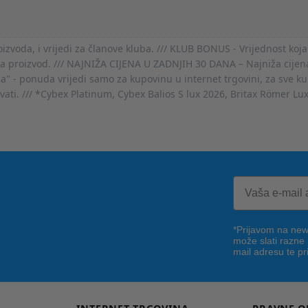
voda, i vrijedi za članove kluba. /// KLUB BONUS - Vrijednost koja
za proizvod. /// NAJNIŽA CIJENA U ZADNJIH 30 DANA – Najniža cijena
- ponuda vrijedi samo za kupovinu u internet trgovini, za sve kup
ovati. /// *Cybex Platinum, Cybex Balios S lux 2026, Britax Römer Lu
*Prijavom na news
može slati razne
mail adresu te pr