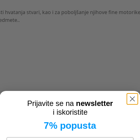
 hvatanja stvari, kao i za poboljšanje njihove fine motorike. 
predmete..
Prijavite se na
newsletter
i iskoristite
7% popusta