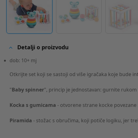
Detalji o proizvodu
dob: 10+ mj
Otkrijte set koji se sastoji od više igračaka koje bude i
"
Baby spinner
", princip je jednostavan: gurnite rukom
Kocka s gumicama
- otvorene strane kocke povezane s
Piramida
- stožac s obručima, koji potiče logiku, jer t