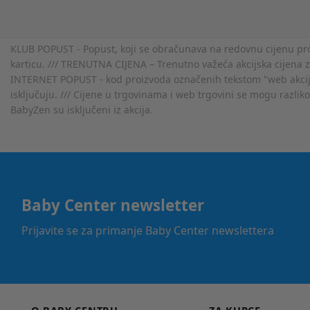
KLUB POPUST - Popust, koji se obračunava na redovnu cijenu proiz
karticu. /// TRENUTNA CIJENA – Trenutno važeća akcijska cijena 
INTERNET POPUST - kod proizvoda označenih tekstom "web akcija" 
isključuju. /// Cijene u trgovinama i web trgovini se mogu razlik
BabyZen su isključeni iz akcija.
Baby Center newsletter
Prijavite se za primanje Baby Center newslettera