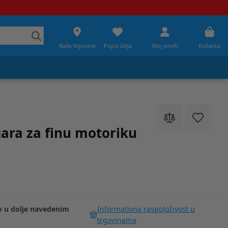
Naše trgovine
Popis želja
Moj profil
Košarica
ara za finu motoriku
 u dolje navedenim
Informativna raspoloživost u
trgovinama