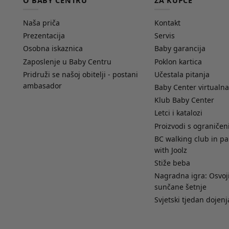
O BABY CENTRU
ZA KUPCE
Naša priča
Kontakt
Prezentacija
Servis
Osobna iskaznica
Baby garancija
Zaposlenje u Baby Centru
Poklon kartica
Pridruži se našoj obitelji - postani
Učestala pitanja
ambasador
Baby Center virtualna
Klub Baby Center
Letci i katalozi
Proizvodi s ograniče
BC walking club in pa
with Joolz
Stiže beba
Nagradna igra: Osvoji
sunčane šetnje
Svjetski tjedan dojenj