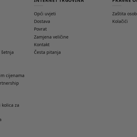
INTERNET TRGOVINA
PRAVNE O
Opći uvjeti
Zaštita oso
Dostava
Kolačići
Povrat
Zamjena veličine
Kontakt
 šetnja
Česta pitanja
nim cijenama
rtnership
 kolica za
a