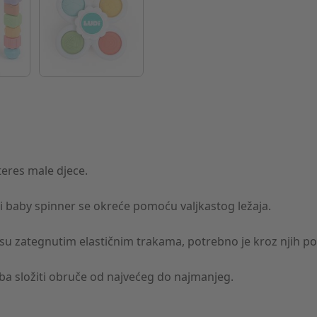
nteres male djece.
 i baby spinner se okreće pomoću valjkastog ležaja.
u zategnutim elastičnim trakama, potrebno je kroz njih posp
reba složiti obruče od najvećeg do najmanjeg.