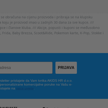
 se obračuna na cijenu proizvoda i pribraja se na klupsku
 koju je proizvod imao u zadnjih 30 dana za sve kupce. ///
ce i članove kluba. /// Akcije, popusti i kuponi se međusobno
x, Frida, Baby Brezza, Scoot&Ride, Pokemon karte, K-Pop, Stokke i
PRIJAVA
letter pristajete da Vam tvrtka AKIDS HR d.o.o.
 personalizirane komercijalne poruke na Vašu e-
istajete na
opće uvjete
.