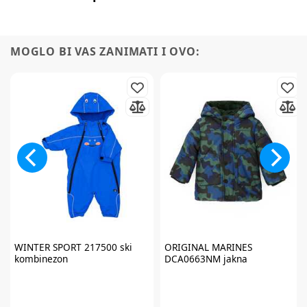
MOGLO BI VAS ZANIMATI I OVO:
Prijavite se na
newsletter
i iskoristite
7% popusta
WINTER SPORT
217500 ski
ORIGINAL MARINES
kombinezon
DCA0663NM jakna
Želim primati newsletter