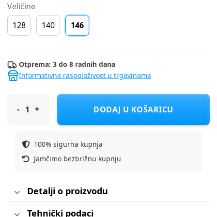
Veličine
128
140
146
Otprema: 3 do 8 radnih dana
Informativna raspoloživost u trgovinama
NAME IT košulja DR 13232531 M Siva 146
DODAJ U KOŠARICU
100% sigurna kupnja
Jamčimo bezbrižnu kupnju
Detalji o proizvodu
Tehnički podaci