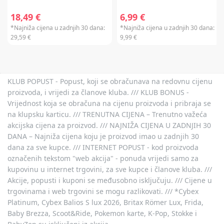
18,49 €
6,99 €
*Najniža cijena u zadnjih 30 dana:
*Najniža cijena u zadnjih 30 dana:
29,59 €
9,99 €
KLUB POPUST - Popust, koji se obračunava na redovnu cijenu
proizvoda, i vrijedi za članove kluba. /// KLUB BONUS -
Vrijednost koja se obračuna na cijenu proizvoda i pribraja se
na klupsku karticu. /// TRENUTNA CIJENA – Trenutno važeća
akcijska cijena za proizvod. /// NAJNIŽA CIJENA U ZADNJIH 30
DANA – Najniža cijena koju je proizvod imao u zadnjih 30
dana za sve kupce. /// INTERNET POPUST - kod proizvoda
označenih tekstom "web akcija" - ponuda vrijedi samo za
kupovinu u internet trgovini, za sve kupce i članove kluba. ///
Akcije, popusti i kuponi se međusobno isključuju. /// Cijene u
trgovinama i web trgovini se mogu razlikovati. /// *Cybex
Platinum, Cybex Balios S lux 2026, Britax Römer Lux, Frida,
Baby Brezza, Scoot&Ride, Pokemon karte, K-Pop, Stokke i