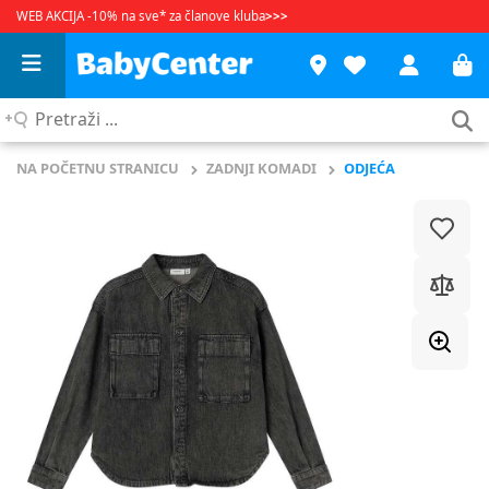
WEB AKCIJA -10% na sve* za članove kluba
>>>
Pretraži
...
NA POČETNU STRANICU
ZADNJI KOMADI
ODJEĆA