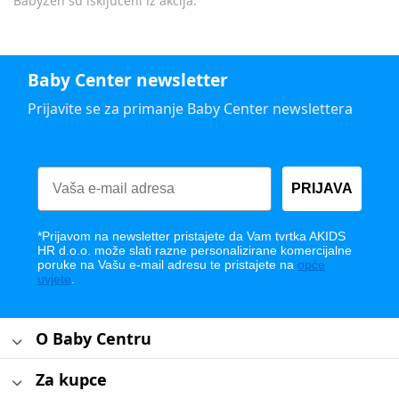
BabyZen su isključeni iz akcija.
Baby Center newsletter
Prijavite se za primanje Baby Center newslettera
PRIJAVA
*Prijavom na newsletter pristajete da Vam tvrtka AKIDS
HR d.o.o. može slati razne personalizirane komercijalne
poruke na Vašu e-mail adresu te pristajete na
opće
uvjete
.
O Baby Centru
Za kupce