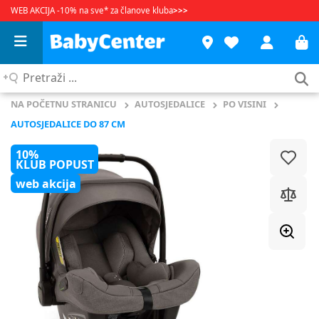
WEB AKCIJA -10% na sve* za članove kluba
>>>
Pretraži
...
NA POČETNU STRANICU
AUTOSJEDALICE
PO VISINI
AUTOSJEDALICE DO 87 CM
10%
KLUB POPUST
web akcija