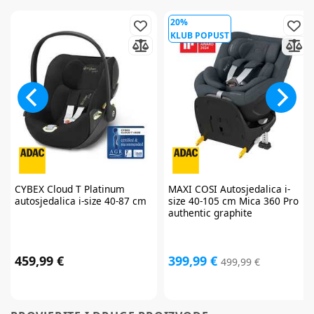
20%
KLUB POPUST
Prijavite se na
newsletter
i iskoristite
CYBEX
Cloud T Platinum
MAXI COSI
Autosjedalica i-
autosjedalica i-size 40-87 cm
size 40-105 cm Mica 360 Pro
7% popusta
authentic graphite
459,99 €
399,99 €
499,99 €
Želim primati newsletter