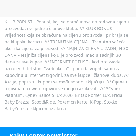
KLUB POPUST - Popust, koji se obračunava na redovnu cijenu
proizvoda, i vrijedi za članove kluba. /// KLUB BONUS -
Vrijednost koja se obračuna na cijenu proizvoda i pribraja se
na klupsku karticu. /// TRENUTNA CIJENA – Trenutno važeća
akcijska cijena za proizvod. /// NAJNIŽA CIJENA U ZADNJIH 30
DANA – Najniža cijena koju je proizvod imao u zadnjih 30
dana za sve kupce. /// INTERNET POPUST - kod proizvoda
označenih tekstom "web akcija" - ponuda vrijedi samo za
kupovinu u internet trgovini, za sve kupce i članove kluba. ///
Akcije, popusti i kuponi se međusobno isključuju. /// Cijene u
trgovinama i web trgovini se mogu razlikovati. /// *Cybex
Platinum, Cybex Balios S lux 2026, Britax Römer Lux, Frida,
Baby Brezza, Scoot&Ride, Pokemon karte, K-Pop, Stokke i
BabyZen su isključeni iz akcija.
Baby Center newsletter