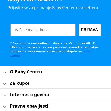
Prijavite se za primanje Baby Center newslettera
PRIJAVA
*Prijavom na newsletter pristajete da Vam tvrtka AKIDS
HR d.o.o. može slati razne personalizirane komercijalne
poruke na Vašu e-mail adresu te pristajete na
opće
uvjete
.
O Baby Centru
Za kupce
Internet trgovina
Pravne obavijesti