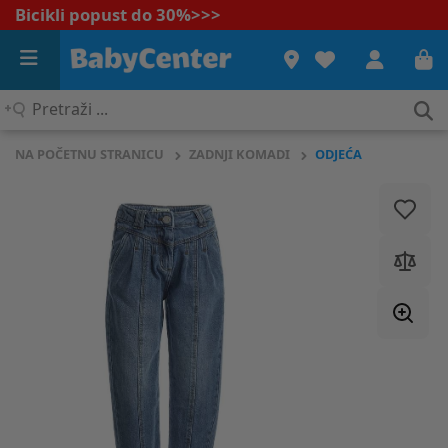
Bicikli popust do 30%
>>>
Pretraži
...
NA POČETNU STRANICU
ZADNJI KOMADI
ODJEĆA