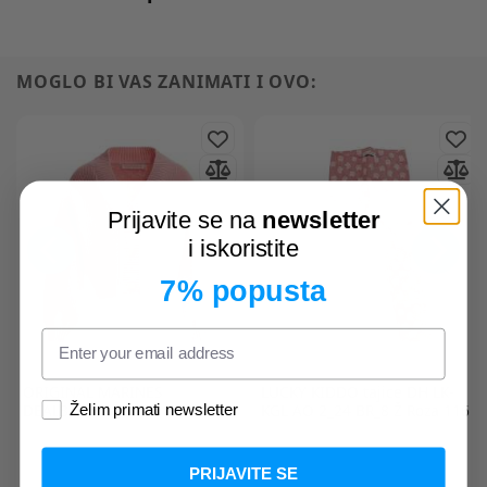
MOGLO BI VAS ZANIMATI I OVO:
Prijavite se na
newsletter
i iskoristite
7% popusta
ORIGINAL MARINES
LUCKY KIDDO
tajice DH LK-
DEAL3566F vesta
KGL AO 2_24 BR_8 Ž Roza 116
Želim primati newsletter
PRIJAVITE SE