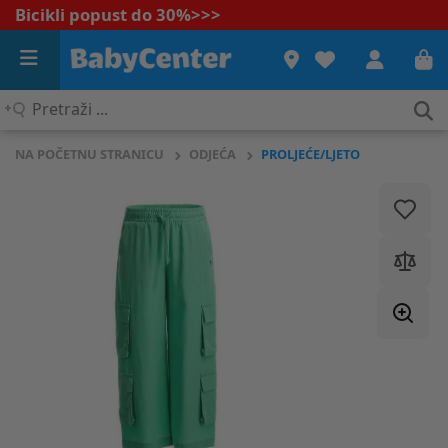
Bicikli popust do 30%
>>>
Pretraži
...
NA POČETNU STRANICU
ODJEĆA
PROLJEĆE/LJETO