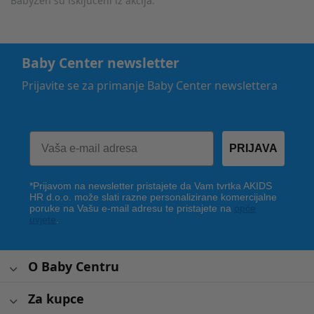
BabyZen su isključeni iz akcija.
Baby Center newsletter
Prijavite se za primanje Baby Center newslettera
PRIJAVA
*Prijavom na newsletter pristajete da Vam tvrtka AKIDS
HR d.o.o. može slati razne personalizirane komercijalne
poruke na Vašu e-mail adresu te pristajete na
opće
uvjete
.
O Baby Centru
Za kupce