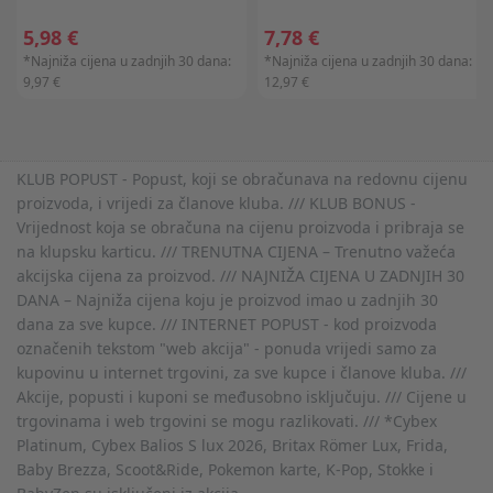
5,98 €
7,78 €
*Najniža cijena u zadnjih 30 dana:
*Najniža cijena u zadnjih 30 dana:
9,97 €
12,97 €
KLUB POPUST - Popust, koji se obračunava na redovnu cijenu
proizvoda, i vrijedi za članove kluba. /// KLUB BONUS -
Vrijednost koja se obračuna na cijenu proizvoda i pribraja se
na klupsku karticu. /// TRENUTNA CIJENA – Trenutno važeća
akcijska cijena za proizvod. /// NAJNIŽA CIJENA U ZADNJIH 30
DANA – Najniža cijena koju je proizvod imao u zadnjih 30
dana za sve kupce. /// INTERNET POPUST - kod proizvoda
označenih tekstom "web akcija" - ponuda vrijedi samo za
kupovinu u internet trgovini, za sve kupce i članove kluba. ///
Akcije, popusti i kuponi se međusobno isključuju. /// Cijene u
trgovinama i web trgovini se mogu razlikovati. /// *Cybex
Platinum, Cybex Balios S lux 2026, Britax Römer Lux, Frida,
Baby Brezza, Scoot&Ride, Pokemon karte, K-Pop, Stokke i