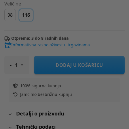
Veličine
98
116
Otprema: 3 do 8 radnih dana
Informativna raspoloživost u trgovinama
ORIGINAL MARINES hlače DH DEP3119F Ž Zelena 116
DODAJ U KOŠARICU
100% sigurna kupnja
Jamčimo bezbrižnu kupnju
Detalji o proizvodu
Tehnički podaci