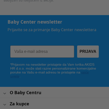
BabyZen su isključeni iz akcija.
Baby Center newsletter
Prijavite se za primanje Baby Center newslettera
PRIJAVA
*Prijavom na newsletter pristajete da Vam tvrtka AKIDS
HR d.o.o. može slati razne personalizirane komercijalne
poruke na Vašu e-mail adresu te pristajete na
opće
uvjete
.
O Baby Centru
Za kupce