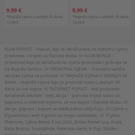
9,99 €
9,99 €
*Najniža cijena u zadnjih 30 dana:
*Najniža cijena u zadnjih 30 dana:
15,99 €
13,99 €
KLUB POPUST - Popust, koji se obračunava na redovnu cijenu
proizvoda, i vrijedi za članove kluba. /// KLUB BONUS -
Vrijednost koja se obračuna na cijenu proizvoda i pribraja se
na klupsku karticu. /// TRENUTNA CIJENA – Trenutno važeća
akcijska cijena za proizvod. /// NAJNIŽA CIJENA U ZADNJIH 30
DANA – Najniža cijena koju je proizvod imao u zadnjih 30
dana za sve kupce. /// INTERNET POPUST - kod proizvoda
označenih tekstom "web akcija" - ponuda vrijedi samo za
kupovinu u internet trgovini, za sve kupce i članove kluba. ///
Akcije, popusti i kuponi se međusobno isključuju. /// Cijene u
trgovinama i web trgovini se mogu razlikovati. /// *Cybex
Platinum, Cybex Balios S lux 2026, Britax Römer Lux, Frida,
Baby Brezza, Scoot&Ride, Pokemon karte, K-Pop, Stokke i