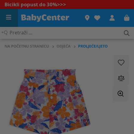
Bicikli popust do 30%
>>>
Pretraži
...
NA POČETNU STRANICU
ODJEĆA
PROLJEĆE/LJETO