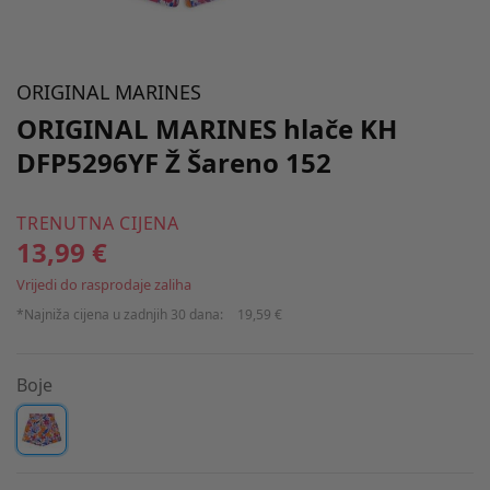
ORIGINAL MARINES
ORIGINAL MARINES hlače KH
DFP5296YF Ž Šareno 152
TRENUTNA CIJENA
13,99 €
Vrijedi do rasprodaje zaliha
*Najniža cijena u zadnjih 30 dana:
19,59 €
Boje