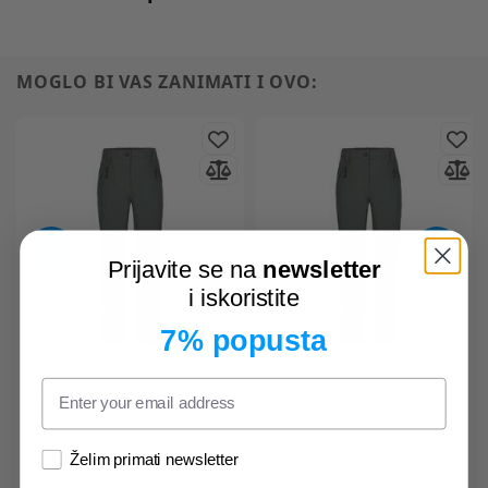
MOGLO BI VAS ZANIMATI I OVO:
Prijavite se na
newsletter
i iskoristite
7% popusta
ICEPEAK
KIELCE JR hlače
ICEPEAK
KIELCE JR hlače
Želim primati newsletter