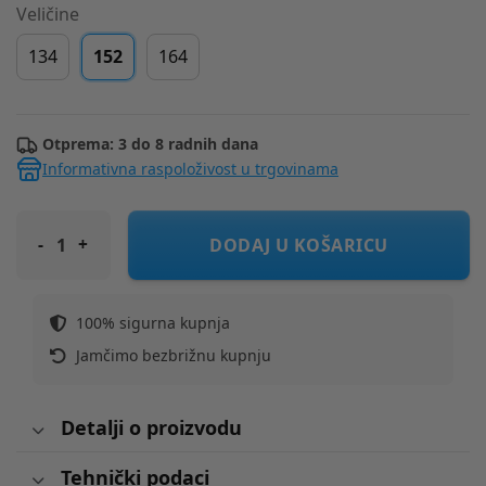
Veličine
134
152
164
Otprema: 3 do 8 radnih dana
Informativna raspoloživost u trgovinama
ORIGINAL MARINES hlače KH DFP5296YF Ž Šareno 152
DODAJ U KOŠARICU
100% sigurna kupnja
Jamčimo bezbrižnu kupnju
Detalji o proizvodu
Tehnički podaci