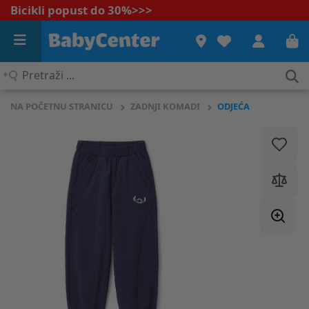
Bicikli popust do 30%
>>>
Pretraži
...
NA POČETNU STRANICU
ZADNJI KOMADI
ODJEĆA