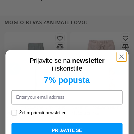
MOGLO BI VAS ZANIMATI I OVO:
Prijavite se na
newsletter
i iskoristite
7% popusta
NAME IT
13248296 NKFVENUS
NAME IT
13244880 NMFJOSE
WIDE SWE PANT BRU hlače
hlače trenirka
Želim primati newsletter
trenirka
PRIJAVITE SE