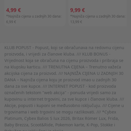
4,99 €
9,99 €
*Najniža cijena u zadnjih 30 dana:
*Najniža cijena u zadnjih 30 dana:
6,99 €
13,99 €
KLUB POPUST - Popust, koji se obračunava na redovnu cijenu
proizvoda, i vrijedi za članove kluba. /// KLUB BONUS -
Vrijednost koja se obračuna na cijenu proizvoda i pribraja se
na klupsku karticu. /// TRENUTNA CIJENA – Trenutno važeća
akcijska cijena za proizvod. /// NAJNIŽA CIJENA U ZADNJIH 30
DANA – Najniža cijena koju je proizvod imao u zadnjih 30
dana za sve kupce. /// INTERNET POPUST - kod proizvoda
označenih tekstom "web akcija" - ponuda vrijedi samo za
kupovinu u internet trgovini, za sve kupce i članove kluba. ///
Akcije, popusti i kuponi se međusobno isključuju. /// Cijene u
trgovinama i web trgovini se mogu razlikovati. /// *Cybex
Platinum, Cybex Balios S lux 2026, Britax Römer Lux, Frida,
Baby Brezza, Scoot&Ride, Pokemon karte, K-Pop, Stokke i