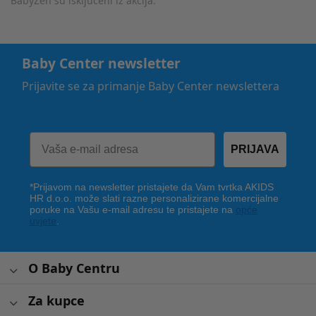
BabyZen su isključeni iz akcija.
Baby Center newsletter
Prijavite se za primanje Baby Center newslettera
PRIJAVA
*Prijavom na newsletter pristajete da Vam tvrtka AKIDS
HR d.o.o. može slati razne personalizirane komercijalne
poruke na Vašu e-mail adresu te pristajete na
opće
uvjete
.
O Baby Centru
Za kupce