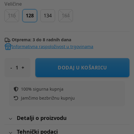
Veličine
116
128
134
164
Otprema: 3 do 8 radnih dana
Informativna raspoloživost u trgovinama
ORIGINAL MARINES hlače trenirka DH DFAV3614F Ž Plava 128
DODAJ U KOŠARICU
100% sigurna kupnja
Jamčimo bezbrižnu kupnju
Detalji o proizvodu
Tehnički podaci