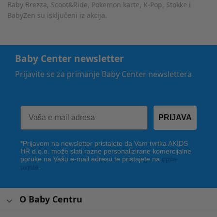
Baby Brezza, Scoot&Ride, Pokemon karte, K-Pop, Stokke i
BabyZen su isključeni iz akcija.
Baby Center newsletter
Prijavite se za primanje Baby Center newslettera
PRIJAVA
*Prijavom na newsletter pristajete da Vam tvrtka AKIDS
HR d.o.o. može slati razne personalizirane komercijalne
poruke na Vašu e-mail adresu te pristajete na
opće
uvjete
.
O Baby Centru