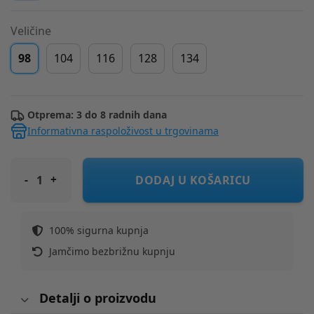
Veličine
98
104
116
128
134
Otprema: 3 do 8 radnih dana
Informativna raspoloživost u trgovinama
ORIGINAL MARINES jakna prijelazna DR DFP3170CF Ž Bijela 98
DODAJ U KOŠARICU
100% sigurna kupnja
Jamčimo bezbrižnu kupnju
Detalji o proizvodu