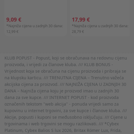
9,09 €
17,99 €
*Najniža cijena u zadnjih 30 dana:
*Najniža cijena u zadnjih 30 dana:
12,99 €
28,79 €
KLUB POPUST - Popust, koji se obračunava na redovnu cijenu
proizvoda, i vrijedi za članove kluba. /// KLUB BONUS -
Vrijednost koja se obračuna na cijenu proizvoda i pribraja se
na klupsku karticu. /// TRENUTNA CIJENA – Trenutno važeća
akcijska cijena za proizvod. /// NAJNIŽA CIJENA U ZADNJIH 30
DANA – Najniža cijena koju je proizvod imao u zadnjih 30
dana za sve kupce. /// INTERNET POPUST - kod proizvoda
označenih tekstom "web akcija" - ponuda vrijedi samo za
kupovinu u internet trgovini, za sve kupce i članove kluba. ///
Akcije, popusti i kuponi se međusobno isključuju. /// Cijene u
trgovinama i web trgovini se mogu razlikovati. /// *Cybex
Platinum, Cybex Balios S lux 2026, Britax Römer Lux, Frida,