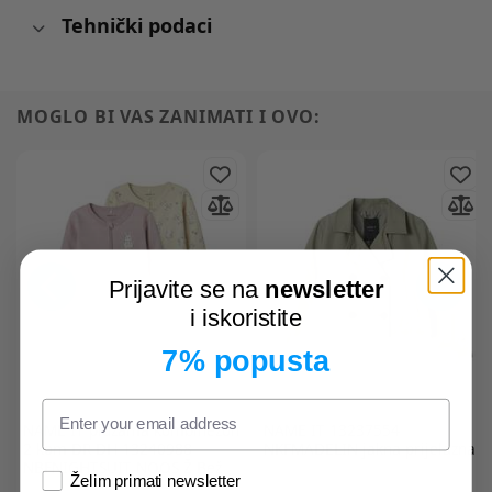
Tehnički podaci
MOGLO BI VAS ZANIMATI I OVO:
Prijavite se na
newsletter
i iskoristite
7% popusta
NAME IT
pidžama kombinezon
NAME IT
13237554
2 kom DR DH 13240988
NKFMADELIN jakna prijelazna
NBFNIGHTSUIT NOOS Ž Bež
Želim primati newsletter
98