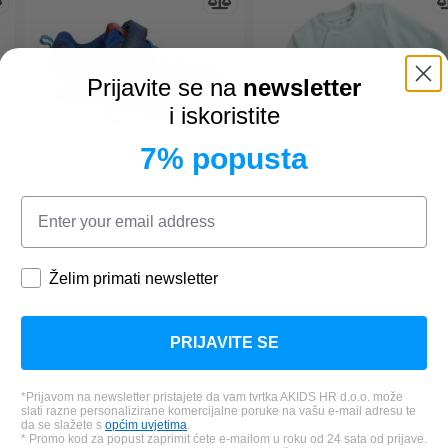
Prijavite se na
newsletter
i iskoristite
7% popusta
CERDA
2300006755 sportske
COOL CLUB
LCB3100709 ve
tenisice
Želim primati newsletter
31,99 €
14,99 €
*Najniža cijena u zadnjih 30 dana:
PRIJAVITE SE
39,99 €
*Prijavom na newsletter pristajete da vam tvrtka AKIDS HR d.o.o. može
slati razne personalizirane komercijalne poruke na vašu e-mail adresu te
da se slažete s
općim uvjetima
.
* Promo kod za popust zaprimit ćete e-mailom u roku od 24 sata od prijave.