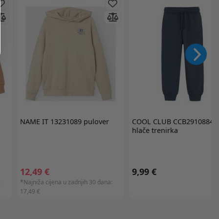
NAME IT
13231089 pulover
COOL CLUB
CCB2910884-
hlače trenirka
12,49 €
9,99 €
:
*Najniža cijena u zadnjih 30 dana:
17,49 €