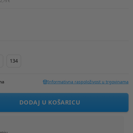
2,79 €
134
na
Informativna raspoloživost u trgovinama
 DFPV2069CM WB - DC COMICS JLEAGUE M Plava 98
DODAJ U KOŠARICU
pnju