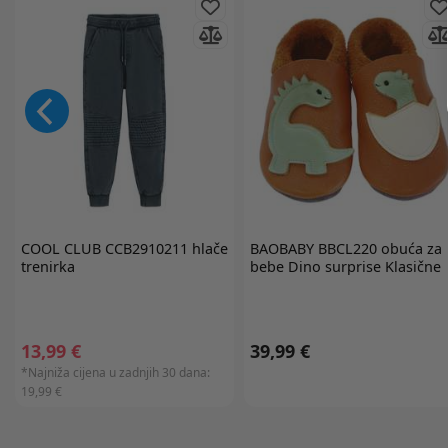
COOL CLUB
CCB2910211 hlače
BAOBABY
BBCL220 obuća za
trenirka
bebe Dino surprise Klasične
13,99 €
39,99 €
*Najniža cijena u zadnjih 30 dana:
19,99 €