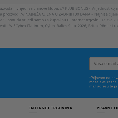
voda, i vrijedi za članove kluba. /// KLUB BONUS - Vrijednost koja
za proizvod. /// NAJNIŽA CIJENA U ZADNJIH 30 DANA – Najniža cijena
- ponuda vrijedi samo za kupovinu u internet trgovini, za sve kup
ovati. /// *Cybex Platinum, Cybex Balios S lux 2026, Britax Römer Lu
*Prijavom na news
može slati razne
mail adresu te pr
INTERNET TRGOVINA
PRAVNE O