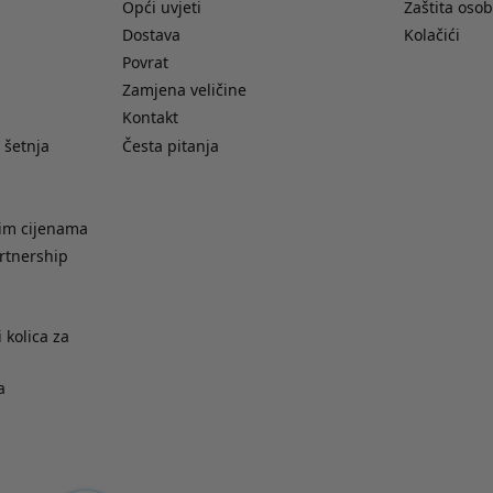
Opći uvjeti
Zaštita oso
Dostava
Kolačići
Povrat
Zamjena veličine
Kontakt
 šetnja
Česta pitanja
nim cijenama
rtnership
 kolica za
a