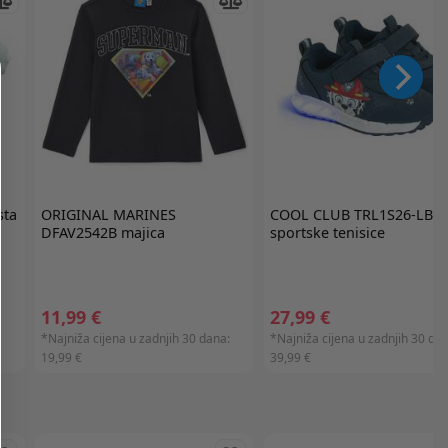
sta
ORIGINAL MARINES
COOL CLUB
TRL1S26-LB2
DFAV2542B majica
sportske tenisice
11,99 €
27,99 €
*Najniža cijena u zadnjih 30 dana:
*Najniža cijena u zadnjih 30 dan
19,99 €
39,99 €