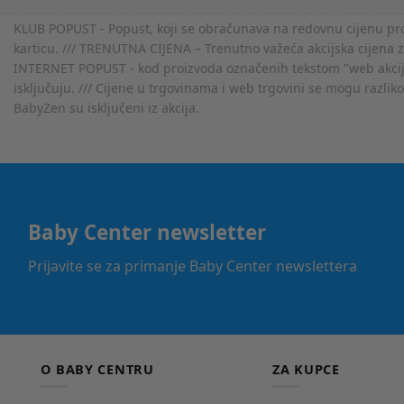
KLUB POPUST - Popust, koji se obračunava na redovnu cijenu proiz
karticu. /// TRENUTNA CIJENA – Trenutno važeća akcijska cijena 
INTERNET POPUST - kod proizvoda označenih tekstom "web akcija" 
isključuju. /// Cijene u trgovinama i web trgovini se mogu razlik
BabyZen su isključeni iz akcija.
Baby Center newsletter
Prijavite se za primanje Baby Center newslettera
O BABY CENTRU
ZA KUPCE