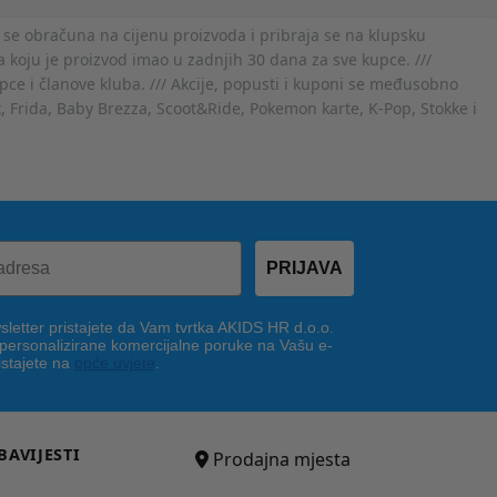
 se obračuna na cijenu proizvoda i pribraja se na klupsku
 koju je proizvod imao u zadnjih 30 dana za sve kupce. ///
ce i članove kluba. /// Akcije, popusti i kuponi se međusobno
x, Frida, Baby Brezza, Scoot&Ride, Pokemon karte, K-Pop, Stokke i
PRIJAVA
letter pristajete da Vam tvrtka AKIDS HR d.o.o.
 personalizirane komercijalne poruke na Vašu e-
istajete na
opće uvjete
.
BAVIJESTI
Prodajna mjesta