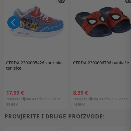
CERDA
2300005426 sportske
CERDA
2300006796 natikače
tenisice
17,99 €
8,99 €
*Najniža cijena u zadnjih 30 dana:
*Najniža cijena u zadnjih 30 dana:
35,99 €
14,99 €
PROVJERITE I DRUGE PROIZVODE: