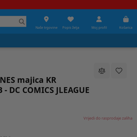
Naše trgovine
Popis želja
Moj profil
Košarica
NES majica KR
 - DC COMICS JLEAGUE
Vrijedi do rasprodaje zaliha