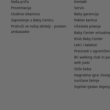
Naša priča
Kontakt
Prezentacija
Servis
Osobna iskaznica
Baby garancija
Zaposlenje u Baby Centru
Poklon kartica
Pridruži se našoj obitelji - postani
Učestala pitanja
ambasador
Baby Center virtualna
Klub Baby Center
Letci i katalozi
Proizvodi s ograniče
BC walking club in pa
with Joolz
Stiže beba
Nagradna igra: Osvoji
sunčane šetnje
Svjetski tjedan dojenj