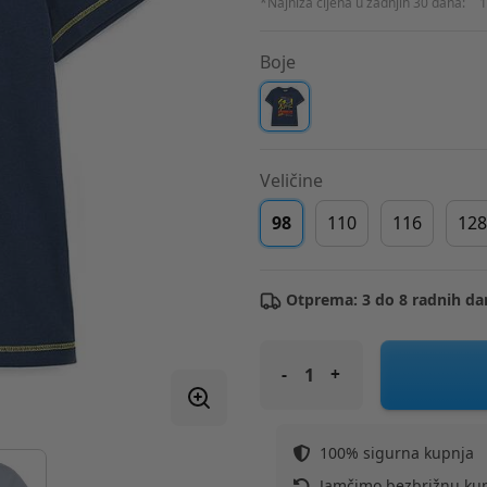
*Najniža cijena u zadnjih 30 dana:
1
Boje
Veličine
98
110
116
128
Otprema: 3 do 8 radnih da
ORIGINAL MARINES majica KR
100% sigurna kupnja
Jamčimo bezbrižnu ku