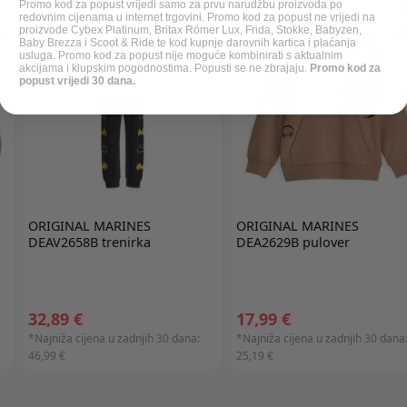
Promo kod za popust vrijedi samo za prvu narudžbu proizvoda po
redovnim cijenama u internet trgovini. Promo kod za popust ne vrijedi na
proizvode Cybex Platinum, Britax Römer Lux, Frida, Stokke, Babyzen,
Baby Brezza i Scoot & Ride te kod kupnje darovnih kartica i plaćanja
usluga. Promo kod za popust nije moguće kombinirati s aktualnim
akcijama i klupskim pogodnostima. Popusti se ne zbrajaju.
Promo kod za
popust vrijedi 30 dana.
ORIGINAL MARINES
ORIGINAL MARINES
DEAV2658B trenirka
DEA2629B pulover
32,89 €
17,99 €
*Najniža cijena u zadnjih 30 dana:
*Najniža cijena u zadnjih 30 dana
46,99 €
25,19 €