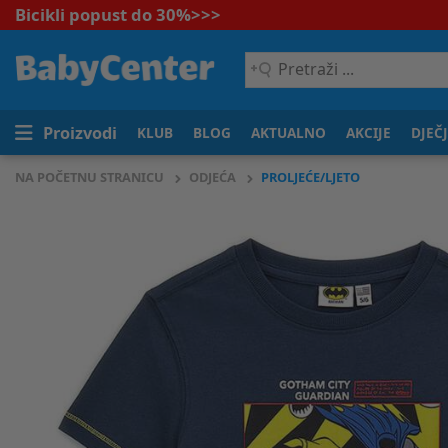
Bicikli popust do 30%
>>>
Pretraži
...
Proizvodi
KLUB
BLOG
AKTUALNO
AKCIJE
DJEČ
NA POČETNU STRANICU
ODJEĆA
PROLJEĆE/LJETO