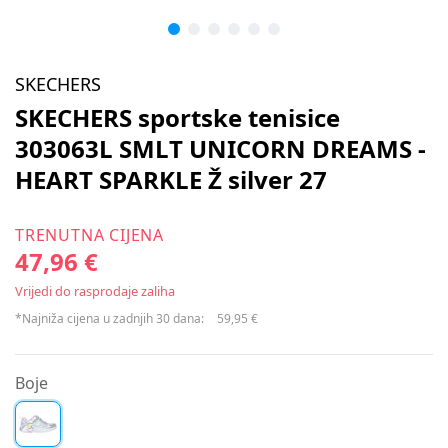
SKECHERS
SKECHERS sportske tenisice
303063L SMLT UNICORN DREAMS -
HEART SPARKLE Ž silver 27
TRENUTNA CIJENA
47,96 €
Vrijedi do rasprodaje zaliha
*Najniža cijena u zadnjih 30 dana:
59,95 €
Boje