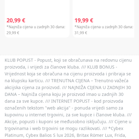
20,99 €
19,99 €
*Najniža cijena u zadnjih 30 dana:
*Najniža cijena u zadnjih 30 dana:
29,99 €
31,99 €
KLUB POPUST - Popust, koji se obračunava na redovnu cijenu
proizvoda, i vrijedi za članove kluba. /// KLUB BONUS -
Vrijednost koja se obračuna na cijenu proizvoda i pribraja se
na klupsku karticu. /// TRENUTNA CIJENA – Trenutno važeća
akcijska cijena za proizvod. /// NAJNIŽA CIJENA U ZADNJIH 30
DANA – Najniža cijena koju je proizvod imao u zadnjih 30
dana za sve kupce. /// INTERNET POPUST - kod proizvoda
označenih tekstom "web akcija" - ponuda vrijedi samo za
kupovinu u internet trgovini, za sve kupce i članove kluba. ///
Akcije, popusti i kuponi se međusobno isključuju. /// Cijene u
trgovinama i web trgovini se mogu razlikovati. /// *Cybex
Platinum, Cybex Balios S lux 2026, Britax Römer Lux, Frida,