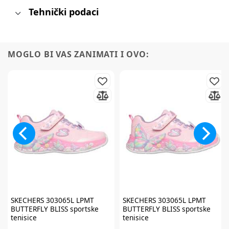
Tehnički podaci
MOGLO BI VAS ZANIMATI I OVO:
Prijavite se na
newsletter
i iskoristite
7% popusta
SKECHERS
303065L LPMT
SKECHERS
303065L LPMT
BUTTERFLY BLISS sportske
BUTTERFLY BLISS sportske
tenisice
tenisice
Želim primati newsletter