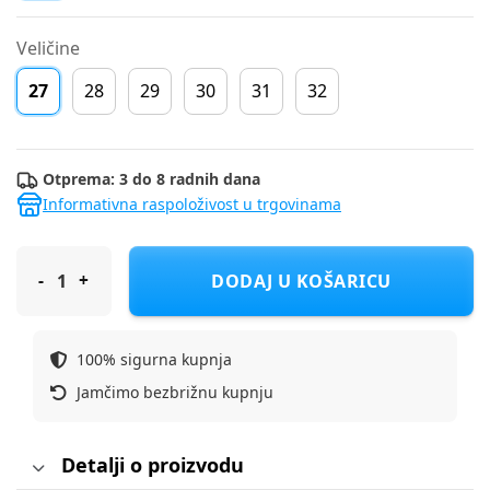
Veličine
27
28
29
30
31
32
Otprema: 3 do 8 radnih dana
Informativna raspoloživost u trgovinama
SKECHERS sportske tenisice 303063L SMLT UNICORN DREAMS - 
DODAJ U KOŠARICU
100% sigurna kupnja
Jamčimo bezbrižnu kupnju
Detalji o proizvodu