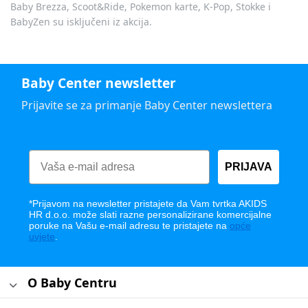
Baby Brezza, Scoot&Ride, Pokemon karte, K-Pop, Stokke i
BabyZen su isključeni iz akcija.
Baby Center newsletter
Prijavite se za primanje Baby Center newslettera
PRIJAVA
*Prijavom na newsletter pristajete da Vam tvrtka AKIDS
HR d.o.o. može slati razne personalizirane komercijalne
poruke na Vašu e-mail adresu te pristajete na
opće
uvjete
.
O Baby Centru