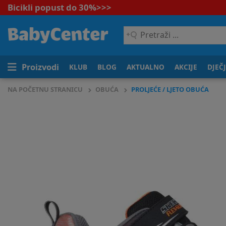
Bicikli popust do 30%
>>>
Pretraži
...
Proizvodi
KLUB
BLOG
AKTUALNO
AKCIJE
DJEČ
NA POČETNU STRANICU
OBUĆA
PROLJEĆE / LJETO OBUĆA