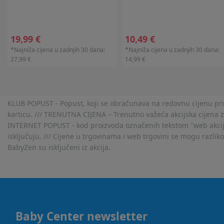
19,99 €
10,49 €
*Najniža cijena u zadnjih 30 dana:
*Najniža cijena u zadnjih 30 dana:
27,99 €
14,99 €
KLUB POPUST - Popust, koji se obračunava na redovnu cijenu proiz
karticu. /// TRENUTNA CIJENA – Trenutno važeća akcijska cijena 
INTERNET POPUST - kod proizvoda označenih tekstom "web akcija" 
isključuju. /// Cijene u trgovinama i web trgovini se mogu razlik
BabyZen su isključeni iz akcija.
Baby Center newsletter