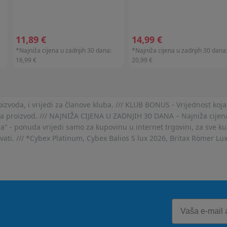
11,89 €
14,99 €
*Najniža cijena u zadnjih 30 dana:
*Najniža cijena u zadnjih 30 dana
16,99 €
20,99 €
voda, i vrijedi za članove kluba. /// KLUB BONUS - Vrijednost koja
za proizvod. /// NAJNIŽA CIJENA U ZADNJIH 30 DANA – Najniža cijena
- ponuda vrijedi samo za kupovinu u internet trgovini, za sve kup
ovati. /// *Cybex Platinum, Cybex Balios S lux 2026, Britax Römer Lu