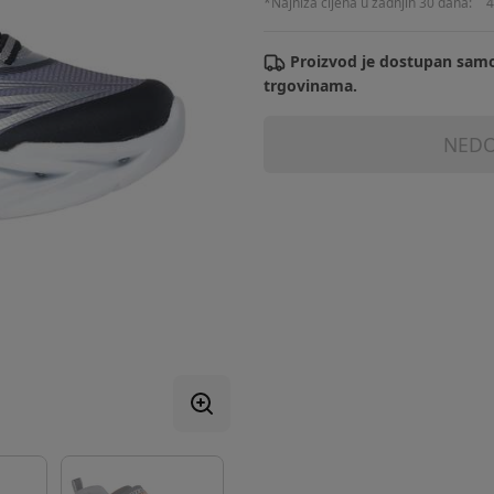
*Najniža cijena u zadnjih 30 dana:
4
Proizvod je dostupan samo
trgovinama.
NEDO