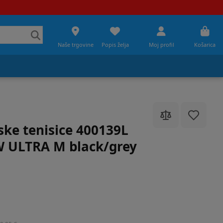
Naše trgovine
Popis želja
Moj profil
Košarica
ke tenisice 400139L
 ULTRA M black/grey