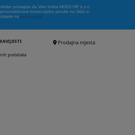
letter pristajete da Vam tvrtka AKIDS HR d.o.o.
 personalizirane komercijalne poruke na Vašu e-
istajete na
opće uvjete
.
BAVIJESTI
Prodajna mjesta
bnih podataka