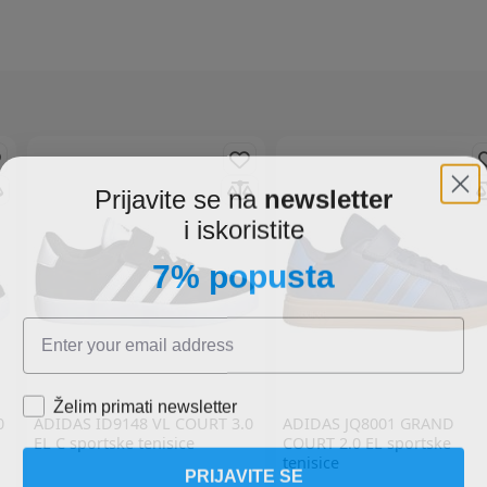
Prijavite se na
newsletter
i iskoristite
7% popusta
Želim primati newsletter
0
ADIDAS
ID9148 VL COURT 3.0
ADIDAS
JQ8001 GRAND
EL C sportske tenisice
COURT 2.0 EL sportske
tenisice
PRIJAVITE SE