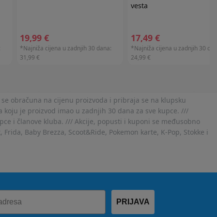
vesta
19,99 €
17,49 €
:
*Najniža cijena u zadnjih 30 dana:
*Najniža cijena u zadnjih 30 dan
31,99 €
24,99 €
 se obračuna na cijenu proizvoda i pribraja se na klupsku
 koju je proizvod imao u zadnjih 30 dana za sve kupce. ///
ce i članove kluba. /// Akcije, popusti i kuponi se međusobno
x, Frida, Baby Brezza, Scoot&Ride, Pokemon karte, K-Pop, Stokke i
PRIJAVA