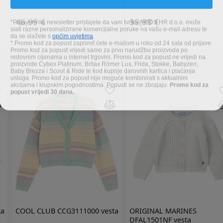
*Prijavom na newsletter pristajete da vam tvrtka AKIDS HR d.o.o. može
46,99 €
39,99 €
slati razne personalizirane komercijalne poruke na vašu e-mail adresu te
da se slažete s
općim uvjetima
.
* Promo kod za popust zaprimit ćete e-mailom u roku od 24 sata od prijave.
Promo kod za popust vrijedi samo za prvu narudžbu proizvoda po
redovnim cijenama u internet trgovini. Promo kod za popust ne vrijedi na
proizvode Cybex Platinum, Britax Römer Lux, Frida, Stokke, Babyzen,
Baby Brezza i Scoot & Ride te kod kupnje darovnih kartica i plaćanja
usluga. Promo kod za popust nije moguće kombinirati s aktualnim
akcijama i klupskim pogodnostima. Popusti se ne zbrajaju.
Promo kod za
popust vrijedi 30 dana.
ta
COOL CLUB
CCG3111000 vesta
ORIGINAL MARINES
DFAL1501NF vesta