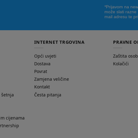
*Prijavom na news
može slati razne
mail adresu te pr
INTERNET TRGOVINA
PRAVNE O
Opći uvjeti
Zaštita oso
Dostava
Kolačići
Povrat
Zamjena veličine
Kontakt
 šetnja
Česta pitanja
nim cijenama
rtnership