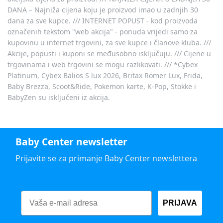
DANA – Najniža cijena koju je proizvod imao u zadnjih 30
dana za sve kupce. /// INTERNET POPUST - kod proizvoda
označenih tekstom "web akcija" - ponuda vrijedi samo za
kupovinu u internet trgovini, za sve kupce i članove kluba. ///
Akcije, popusti i kuponi se međusobno isključuju. /// Cijene u
trgovinama i web trgovini se mogu razlikovati. /// *Cybex
Platinum, Cybex Balios S lux 2026, Britax Römer Lux, Frida,
Baby Brezza, Scoot&Ride, Pokemon karte, K-Pop, Stokke i
BabyZen su isključeni iz akcija.
Baby Center newsletter
Prijavite se za primanje Baby Center newslettera
PRIJAVA