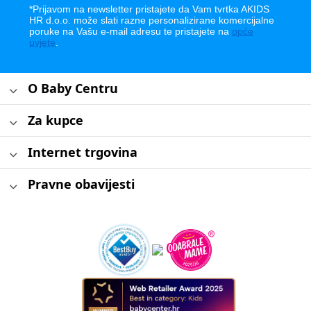
*Prijavom na newsletter pristajete da Vam tvrtka AKIDS
HR d.o.o. može slati razne personalizirane komercijalne
poruke na Vašu e-mail adresu te pristajete na
opće
uvjete
.
O Baby Centru
Za kupce
Internet trgovina
Pravne obavijesti