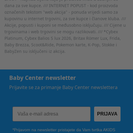
dana za sve kupce. /// INTERNET POPUST - kod proizvoda
označenih tekstom "web akcija" - ponuda vrijedi samo za
kupovinu u internet trgovini, za sve kupce i članove kluba. ///
Akcije, popusti i kuponi se međusobno isključuju. /// Cijene u
trgovinama i web trgovini se mogu razlikovati. /// *Cybex
Platinum, Cybex Balios S lux 2026, Britax Römer Lux, Frida,
Baby Brezza, Scoot&Ride, Pokemon karte, K-Pop, Stokke i
BabyZen su isključeni iz akcija.
Baby Center newsletter
Prijavite se za primanje Baby Center newslettera
PRIJAVA
*Prijavom na newsletter pristajete da Vam tvrtka AKIDS