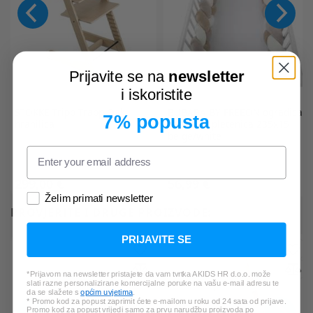
Prijavite se na
newsletter
i iskoristite
STOKKE
Tripp Trapp Oak
BUBABA BY FREEON
ogradica
7% popusta
hranilica
za krevet pletenica 235x15
beige/white
299,00 €
56,99 €
Želim primati newsletter
PROVJERITE I DRUGE PROIZVODE:
PRIJAVITE SE
*Prijavom na newsletter pristajete da vam tvrtka AKIDS HR d.o.o. može
slati razne personalizirane komercijalne poruke na vašu e-mail adresu te
da se slažete s
općim uvjetima
.
* Promo kod za popust zaprimit ćete e-mailom u roku od 24 sata od prijave.
Promo kod za popust vrijedi samo za prvu narudžbu proizvoda po