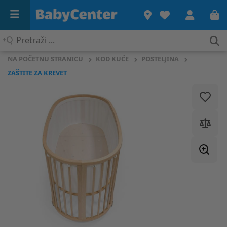
Pretraži
...
NA POČETNU STRANICU
KOD KUĆE
POSTELJINA
ZAŠTITE ZA KREVET