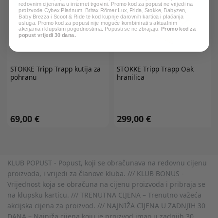
redovnim cijenama u internet trgovini. Promo kod za popust ne vrijedi na
proizvode Cybex Platinum, Britax Römer Lux, Frida, Stokke, Babyzen,
Baby Brezza i Scoot & Ride te kod kupnje darovnih kartica i plaćanja
usluga. Promo kod za popust nije moguće kombinirati s aktualnim
akcijama i klupskim pogodnostima. Popusti se ne zbrajaju.
Promo kod za
popust vrijedi 30 dana.
STOKKE
Tripp Trapp kutija za
STOKKE
Tripp Trapp Oak
pohranu
hranilica
69,00 €
299,00 €
KLUB POPUST - Popust, koji se obračunava na redovnu cijenu
proizvoda, i vrijedi za članove kluba. /// KLUB BONUS -
Vrijednost koja se obračuna na cijenu proizvoda i pribraja se
na klupsku karticu. /// TRENUTNA CIJENA – Trenutno važeća
akcijska cijena za proizvod. /// NAJNIŽA CIJENA U ZADNJIH 30
DANA – Najniža cijena koju je proizvod imao u zadnjih 30