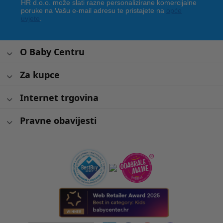
HR d.o.o. može slati razne personalizirane komercijalne
poruke na Vašu e-mail adresu te pristajete na
opće
uvjete
.
O Baby Centru
Za kupce
Internet trgovina
Pravne obavijesti