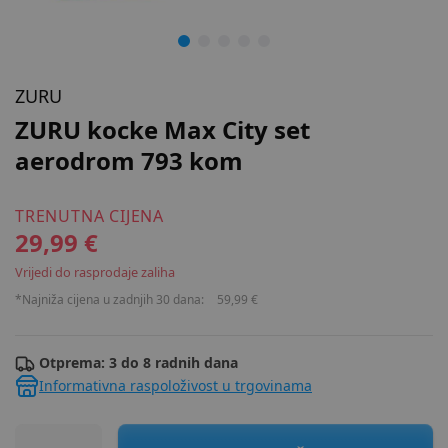
ZURU
ZURU kocke Max City set
aerodrom 793 kom
TRENUTNA CIJENA
29,99 €
Vrijedi do rasprodaje zaliha
*Najniža cijena u zadnjih 30 dana:
59,99 €
Otprema: 3 do 8 radnih dana
Informativna raspoloživost u trgovinama
ZURU kocke Max City set aerodrom 793 kom