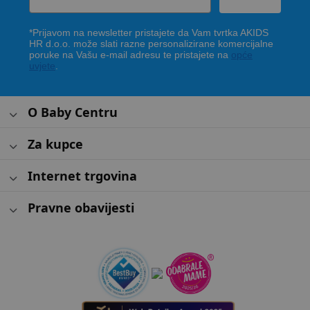
*Prijavom na newsletter pristajete da Vam tvrtka AKIDS
HR d.o.o. može slati razne personalizirane komercijalne
poruke na Vašu e-mail adresu te pristajete na
opće
uvjete
.
O Baby Centru
Za kupce
Internet trgovina
Pravne obavijesti