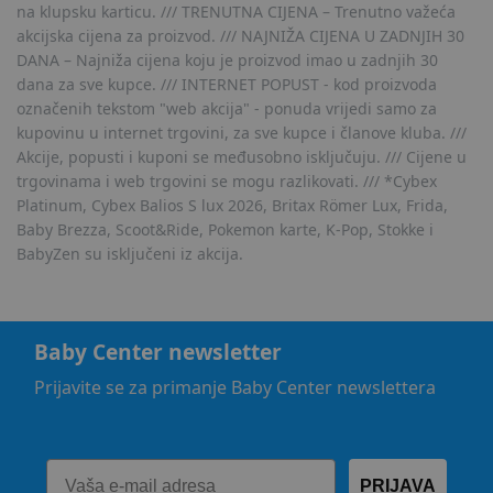
na klupsku karticu. /// TRENUTNA CIJENA – Trenutno važeća
akcijska cijena za proizvod. /// NAJNIŽA CIJENA U ZADNJIH 30
DANA – Najniža cijena koju je proizvod imao u zadnjih 30
dana za sve kupce. /// INTERNET POPUST - kod proizvoda
označenih tekstom "web akcija" - ponuda vrijedi samo za
kupovinu u internet trgovini, za sve kupce i članove kluba. ///
Akcije, popusti i kuponi se međusobno isključuju. /// Cijene u
trgovinama i web trgovini se mogu razlikovati. /// *Cybex
Platinum, Cybex Balios S lux 2026, Britax Römer Lux, Frida,
Baby Brezza, Scoot&Ride, Pokemon karte, K-Pop, Stokke i
BabyZen su isključeni iz akcija.
Baby Center newsletter
Prijavite se za primanje Baby Center newslettera
PRIJAVA