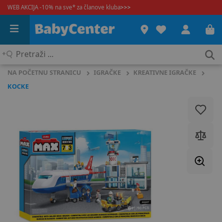
WEB AKCIJA -10% na sve* za članove kluba
>>>
Pretraži
...
NA POČETNU STRANICU
IGRAČKE
KREATIVNE IGRAČKE
KOCKE