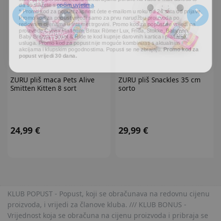
* Promo kod za popust zaprimit ćete e-mailom u roku od 24 sata od prijave.
Promo kod za popust vrijedi samo za prvu narudžbu proizvoda po
redovnim cijenama u internet trgovini. Promo kod za popust ne vrijedi na
proizvode Cybex Platinum, Britax Römer Lux, Frida, Stokke, Babyzen,
Baby Brezza i Scoot & Ride te kod kupnje darovnih kartica i plaćanja
usluga. Promo kod za popust nije moguće kombinirati s aktualnim
akcijama i klupskim pogodnostima. Popusti se ne zbrajaju.
Promo kod za
popust vrijedi 30 dana.
ZURU
pliš maca Pets Alive
ZURU
pliš Snackles 35 cm
Smitten Kitten 8 sort
sorto
24,99 €
29,99 €
KLUB POPUST - Popust, koji se obračunava na redovnu cijenu
proizvoda, i vrijedi za članove kluba. /// KLUB BONUS -
Vrijednost koja se obračuna na cijenu proizvoda i pribraja se