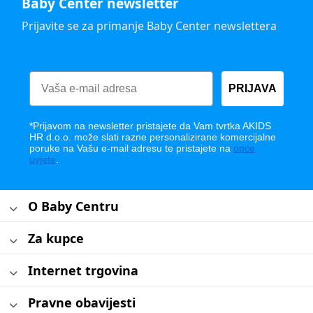
Baby Center newsletter
Prijavite se za primanje Baby Center newslettera
PRIJAVA
*Prijavom na newsletter pristajete da Vam tvrtka AKIDS
HR d.o.o. može slati razne personalizirane komercijalne
poruke na Vašu e-mail adresu te pristajete na
opće
uvjete
.
O Baby Centru
Za kupce
Internet trgovina
Pravne obavijesti