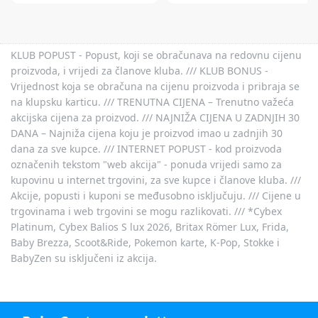
KLUB POPUST - Popust, koji se obračunava na redovnu cijenu
proizvoda, i vrijedi za članove kluba. /// KLUB BONUS -
Vrijednost koja se obračuna na cijenu proizvoda i pribraja se
na klupsku karticu. /// TRENUTNA CIJENA – Trenutno važeća
akcijska cijena za proizvod. /// NAJNIŽA CIJENA U ZADNJIH 30
DANA – Najniža cijena koju je proizvod imao u zadnjih 30
dana za sve kupce. /// INTERNET POPUST - kod proizvoda
označenih tekstom "web akcija" - ponuda vrijedi samo za
kupovinu u internet trgovini, za sve kupce i članove kluba. ///
Akcije, popusti i kuponi se međusobno isključuju. /// Cijene u
trgovinama i web trgovini se mogu razlikovati. /// *Cybex
Platinum, Cybex Balios S lux 2026, Britax Römer Lux, Frida,
Baby Brezza, Scoot&Ride, Pokemon karte, K-Pop, Stokke i
BabyZen su isključeni iz akcija.