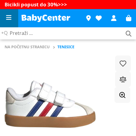
Bicikli popust do 30%
>>>
Pretraži
...
NA POČETNU STRANICU
TENISICE