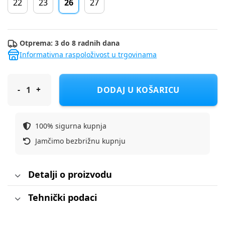
22
23
26
27
Otprema: 3 do 8 radnih dana
Informativna raspoloživost u trgovinama
ADIDAS sportske tenisice JH6310 VL COURT 3.0 CF I U white 26
DODAJ U KOŠARICU
100% sigurna kupnja
Jamčimo bezbrižnu kupnju
Detalji o proizvodu
Tehnički podaci