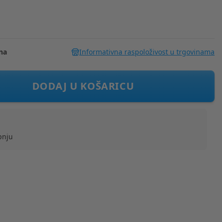
na
Informativna raspoloživost u trgovinama
ijanje MM70 mouse
DODAJ U KOŠARICU
pnju