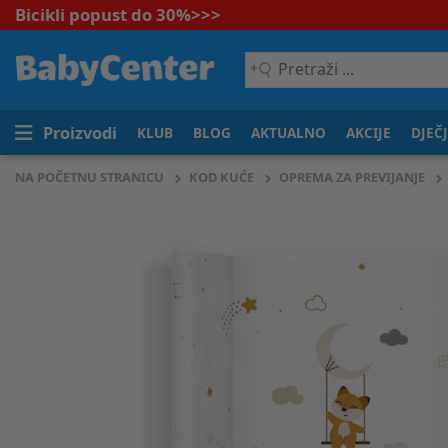
Bicikli popust do 30%
>>>
Pretraži
...
Proizvodi
KLUB
BLOG
AKTUALNO
AKCIJE
DJEČ
NA POČETNU STRANICU
KOD KUĆE
OPREMA ZA PREVIJANJE