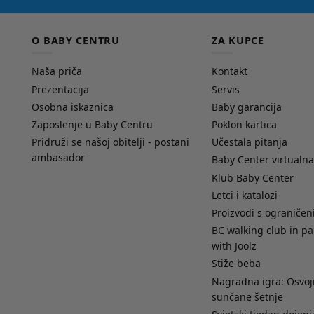
O BABY CENTRU
ZA KUPCE
Naša priča
Kontakt
Prezentacija
Servis
Osobna iskaznica
Baby garancija
Zaposlenje u Baby Centru
Poklon kartica
Pridruži se našoj obitelji - postani
Učestala pitanja
ambasador
Baby Center virtualna
Klub Baby Center
Letci i katalozi
Proizvodi s ograniče
BC walking club in pa
with Joolz
Stiže beba
Nagradna igra: Osvoji
sunčane šetnje