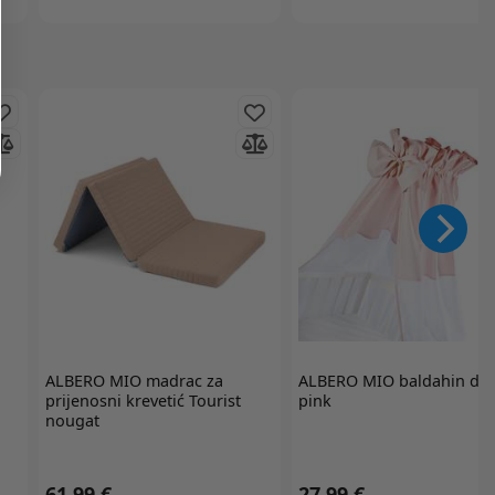
ALBERO MIO
madrac za
ALBERO MIO
baldahin dir
prijenosni krevetić Tourist
pink
nougat
61,99 €
27,99 €