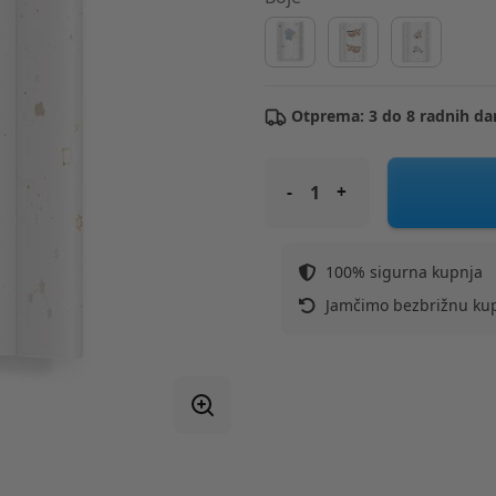
Otprema: 3 do 8 radnih da
ALBERO MIO podloga za prev
100% sigurna kupnja
Jamčimo bezbrižnu ku