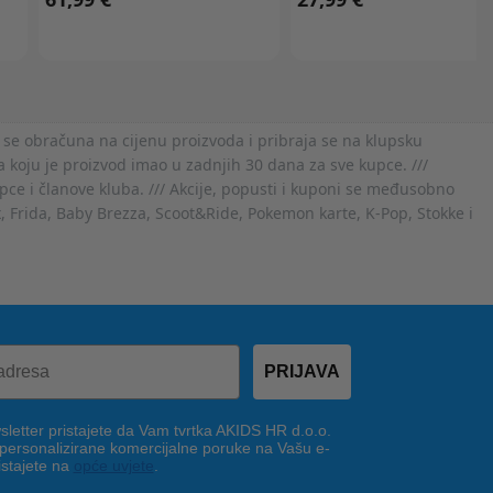
 se obračuna na cijenu proizvoda i pribraja se na klupsku
 koju je proizvod imao u zadnjih 30 dana za sve kupce. ///
ce i članove kluba. /// Akcije, popusti i kuponi se međusobno
x, Frida, Baby Brezza, Scoot&Ride, Pokemon karte, K-Pop, Stokke i
PRIJAVA
letter pristajete da Vam tvrtka AKIDS HR d.o.o.
 personalizirane komercijalne poruke na Vašu e-
istajete na
opće uvjete
.