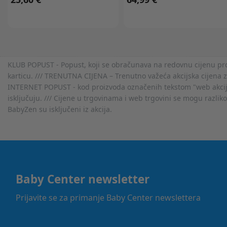
KLUB POPUST - Popust, koji se obračunava na redovnu cijenu proiz
karticu. /// TRENUTNA CIJENA – Trenutno važeća akcijska cijena 
INTERNET POPUST - kod proizvoda označenih tekstom "web akcija" 
isključuju. /// Cijene u trgovinama i web trgovini se mogu razlik
BabyZen su isključeni iz akcija.
Baby Center newsletter
Prijavite se za primanje Baby Center newslettera