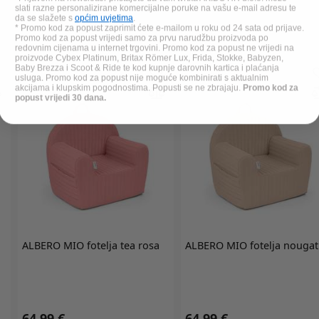
slati razne personalizirane komercijalne poruke na vašu e-mail adresu te
da se slažete s
općim uvjetima
.
* Promo kod za popust zaprimit ćete e-mailom u roku od 24 sata od prijave.
Promo kod za popust vrijedi samo za prvu narudžbu proizvoda po
redovnim cijenama u internet trgovini. Promo kod za popust ne vrijedi na
proizvode Cybex Platinum, Britax Römer Lux, Frida, Stokke, Babyzen,
Baby Brezza i Scoot & Ride te kod kupnje darovnih kartica i plaćanja
usluga. Promo kod za popust nije moguće kombinirati s aktualnim
akcijama i klupskim pogodnostima. Popusti se ne zbrajaju.
Promo kod za
popust vrijedi 30 dana.
ALBERO MIO
fotelja tea rosa
ALBERO MIO
fotelja nougat
64,99 €
64,99 €