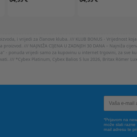
voda, i vrijedi za članove kluba. /// KLUB BONUS - Vrijednost koja
za proizvod. /// NAJNIŽA CIJENA U ZADNJIH 30 DANA – Najniža cijena
- ponuda vrijedi samo za kupovinu u internet trgovini, za sve kup
ovati. /// *Cybex Platinum, Cybex Balios S lux 2026, Britax Römer Lu
*Prijavom na news
može slati razne
mail adresu te pr