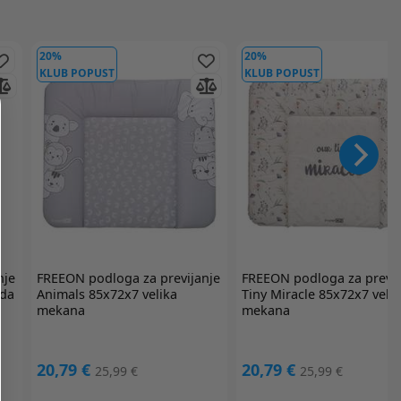
20%
20%
KLUB POPUST
KLUB POPUST
nje
FREEON
podloga za previjanje
FREEON
podloga za previj
rda
Animals 85x72x7 velika
Tiny Miracle 85x72x7 veli
mekana
mekana
20,79 €
20,79 €
25,99 €
25,99 €