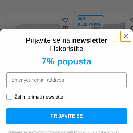
20%
KLUB POPUST
Prijavite se na
newsletter
i iskoristite
7% popusta
BEBE-JOU
podloga za
FREEON
podloga za previja
Želim primati newsletter
previjanje 72x77 cm steppe
Sweet Dreams 50x80x10 tv
PRIJAVITE SE
33,99 €
22,39 €
27,99 €
*Prijavom na newsletter pristajete da vam tvrtka AKIDS HR d.o.o. može