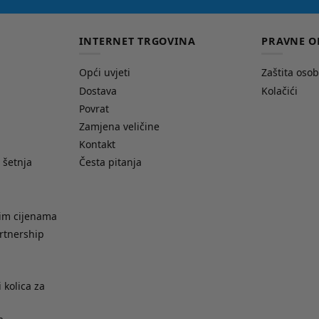
INTERNET TRGOVINA
PRAVNE O
Opći uvjeti
Zaštita oso
Dostava
Kolačići
Povrat
Zamjena veličine
Kontakt
 šetnja
Česta pitanja
nim cijenama
rtnership
 kolica za