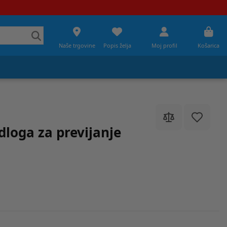
Naše trgovine
Popis želja
Moj profil
Košarica
loga za previjanje