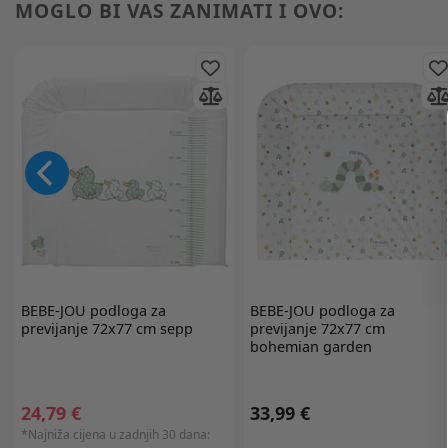
MOGLO BI VAS ZANIMATI I OVO:
BEBE-JOU
podloga za
BEBE-JOU
podloga za
previjanje 72x77 cm sepp
previjanje 72x77 cm
bohemian garden
24,79 €
33,99 €
*Najniža cijena u zadnjih 30 dana: