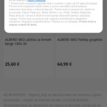
da se slažete s
općim uvjetima
.
* Promo kod za popust zaprimit ćete e-mailom u roku od 24 sata od prijave.
Promo kod za popust vrijedi samo za prvu narudžbu proizvoda po
redovnim cijenama u internet trgovini. Promo kod za popust ne vrijedi na
proizvode Cybex Platinum, Britax Römer Lux, Frida, Stokke, Babyzen,
Baby Brezza i Scoot & Ride te kod kupnje darovnih kartica i plaćanja
usluga. Promo kod za popust nije moguće kombinirati s aktualnim
akcijama i klupskim pogodnostima. Popusti se ne zbrajaju.
Promo kod za
popust vrijedi 30 dana.
ALBERO MIO
zaštita za krevet
ALBERO MIO
fotelja graphite
beige 180x 30
25,60 €
64,99 €
KLUB POPUST - Popust, koji se obračunava na redovnu cijenu
proizvoda, i vrijedi za članove kluba. /// KLUB BONUS -
Vrijednost koja se obračuna na cijenu proizvoda i pribraja se