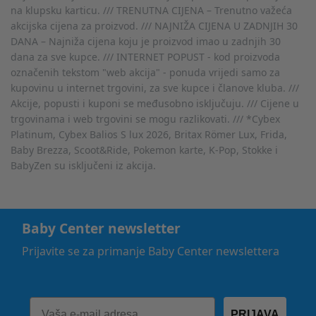
na klupsku karticu. /// TRENUTNA CIJENA – Trenutno važeća
akcijska cijena za proizvod. /// NAJNIŽA CIJENA U ZADNJIH 30
DANA – Najniža cijena koju je proizvod imao u zadnjih 30
dana za sve kupce. /// INTERNET POPUST - kod proizvoda
označenih tekstom "web akcija" - ponuda vrijedi samo za
kupovinu u internet trgovini, za sve kupce i članove kluba. ///
Akcije, popusti i kuponi se međusobno isključuju. /// Cijene u
trgovinama i web trgovini se mogu razlikovati. /// *Cybex
Platinum, Cybex Balios S lux 2026, Britax Römer Lux, Frida,
Baby Brezza, Scoot&Ride, Pokemon karte, K-Pop, Stokke i
BabyZen su isključeni iz akcija.
Baby Center newsletter
Prijavite se za primanje Baby Center newslettera
PRIJAVA