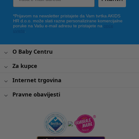
*Prijavom na newsletter pristajete da Vam tvrtka AKIDS
HR d.o.o. može slati razne personalizirane komercijalne
poruke na Vašu e-mail adresu te pristajete na
opće
uvjete
.
O Baby Centru
Za kupce
Internet trgovina
Pravne obavijesti