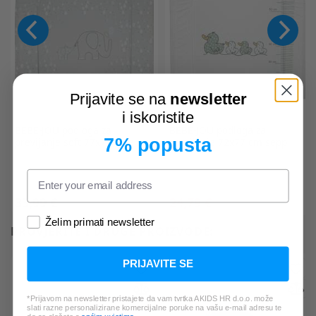
Prijavite se na
newsletter
i iskoristite
BEBE-JOU
podloga za
BEBE-JOU
podloga za
7% popusta
previjanje soft 77x72 ollie
previjanje 72x77 cm sepp
33,99 €
24,79 €
*Najniža cijena u zadnjih 30 dana:
Želim primati newsletter
PROVJERITE I DRUGE PROIZVODE:
30,99 €
PRIJAVITE SE
*Prijavom na newsletter pristajete da vam tvrtka AKIDS HR d.o.o. može
slati razne personalizirane komercijalne poruke na vašu e-mail adresu te