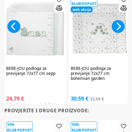
KLUB POPUST
web akcija
BEBE-JOU
podloga za
BEBE-JOU
podloga za
previjanje 72x77 cm sepp
previjanje 72x77 cm
bohemian garden
24,79 €
30,59 €
33,99 €
*Najniža cijena u zadnjih 30 dana:
PROVJERITE I DRUGE PROIZVODE:
30,99 €
10%
10%
KLUB POPUST
KLUB POPUST