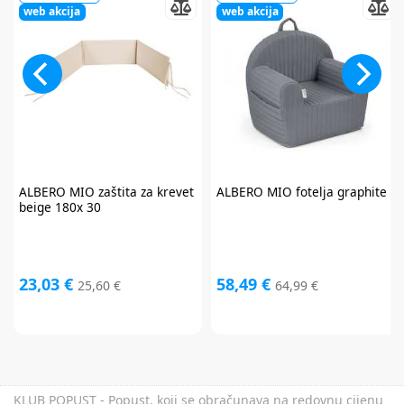
web akcija
web akcija
ALBERO MIO
zaštita za krevet
ALBERO MIO
fotelja graphite
beige 180x 30
23,03 €
58,49 €
25,60 €
64,99 €
KLUB POPUST - Popust, koji se obračunava na redovnu cijenu