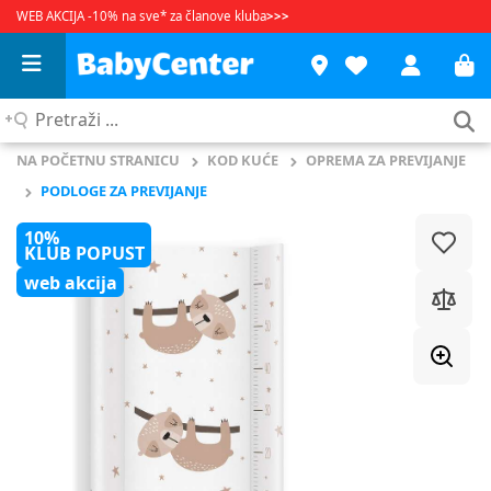
WEB AKCIJA -10% na sve* za članove kluba
>>>
Pretraži
...
NA POČETNU STRANICU
KOD KUĆE
OPREMA ZA PREVIJANJE
PODLOGE ZA PREVIJANJE
10%
KLUB POPUST
web akcija