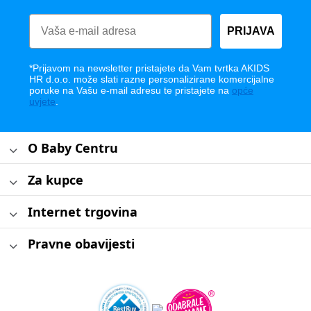
PRIJAVA
*Prijavom na newsletter pristajete da Vam tvrtka AKIDS
HR d.o.o. može slati razne personalizirane komercijalne
poruke na Vašu e-mail adresu te pristajete na
opće
uvjete
.
O Baby Centru
Za kupce
Internet trgovina
Pravne obavijesti