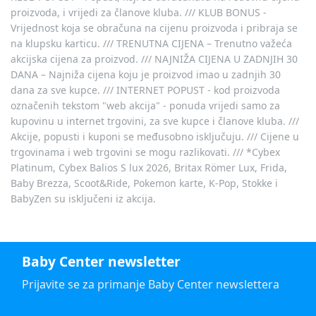
proizvoda, i vrijedi za članove kluba. /// KLUB BONUS -
Vrijednost koja se obračuna na cijenu proizvoda i pribraja se
na klupsku karticu. /// TRENUTNA CIJENA – Trenutno važeća
akcijska cijena za proizvod. /// NAJNIŽA CIJENA U ZADNJIH 30
DANA – Najniža cijena koju je proizvod imao u zadnjih 30
dana za sve kupce. /// INTERNET POPUST - kod proizvoda
označenih tekstom "web akcija" - ponuda vrijedi samo za
kupovinu u internet trgovini, za sve kupce i članove kluba. ///
Akcije, popusti i kuponi se međusobno isključuju. /// Cijene u
trgovinama i web trgovini se mogu razlikovati. /// *Cybex
Platinum, Cybex Balios S lux 2026, Britax Römer Lux, Frida,
Baby Brezza, Scoot&Ride, Pokemon karte, K-Pop, Stokke i
BabyZen su isključeni iz akcija.
Baby Center newsletter
Prijavite se za primanje Baby Center newslettera