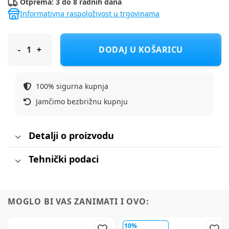
Otprema: 3 do 8 radnih dana
Informativna raspoloživost u trgovinama
ALBERO MIO podloga za previjanje MM70 soft sloths 432
DODAJ U KOŠARICU
100% sigurna kupnja
Jamčimo bezbrižnu kupnju
Detalji o proizvodu
Tehnički podaci
MOGLO BI VAS ZANIMATI I OVO:
10%