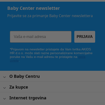
Baby Center newsletter
Prijavite se za primanje Baby Center newslettera
PRIJAVA
*Prijavom na newsletter pristajete da Vam tvrtka AKIDS
HR d.o.o. može slati razne personalizirane komercijalne
poruke na Vašu e-mail adresu te pristajete na
opće
uvjete
.
O Baby Centru
Za kupce
Internet trgovina