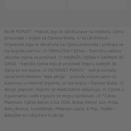
KLUB POPUST - Popust, koji se obračunava na redovnu cijenu
proizvoda, i vrijedi za članove kluba. /// KLUB BONUS -
Vrijednost koja se obračuna na cijenu proizvoda i pribraja se
na klupsku karticu. /// TRENUTNA CIJENA – Trenutno važeća
akcijska cijena za proizvod. /// NAJNIŽA CIJENA U ZADNJIH 30
DANA – Najniža cijena koju je proizvod imao u zadnjih 30
dana za sve kupce. /// INTERNET POPUST - kod proizvoda
označenih tekstom "web akcija" - ponuda vrijedi samo za
kupovinu u internet trgovini, za sve kupce i članove kluba. ///
Akcije, popusti i kuponi se međusobno isključuju. /// Cijene u
trgovinama i web trgovini se mogu razlikovati. /// *Cybex
Platinum, Cybex Balios S lux 2026, Britax Römer Lux, Frida,
Baby Brezza, Scoot&Ride, Pokemon karte, K-Pop, Stokke i
BabyZen su isključeni iz akcija.