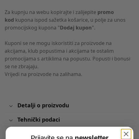
Za kupnju na webu kopirajte i zalijepite
promo
kod
kupona ispod sažetka košarice, u polje za unos
promocijskog kupona "
Dodaj kupon
".
Kuponi se ne mogu iskoristiti za proizvode na
akcijama, klub popustima i akcijama te ostalim
promocijama s artiklima na popustu. Popusti i bonusi
se ne zbrajaju.
Vrijedi na proizvode na zalihama.
Detalji o proizvodu
Tehnički podaci
Prijavite se na
newsletter