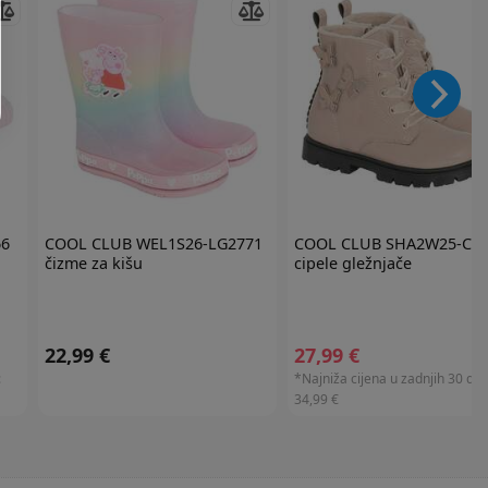
66
COOL CLUB
WEL1S26-LG2771
COOL CLUB
SHA2W25-CG
čizme za kišu
cipele gležnjače
22,99 €
27,99 €
:
*Najniža cijena u zadnjih 30 dan
34,99 €