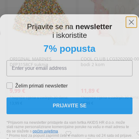
Prijavite se na
newsletter
i iskoristite
7% popusta
ORIGINAL MARINES
COOL CLUB
LCG3202000-00
DFP3158CF suknja
bodi 2 kom
Želim primati newsletter
9,99 €
11,89 €
*Najniža cijena u zadnjih 30 dana:
*Najniža cijena u zadnjih 30 dana
PRIJAVITE SE
13,99 €
16,99 €
*Prijavom na newsletter pristajete da vam tvrtka AKIDS HR d.o.o. može
slati razne personalizirane komercijalne poruke na vašu e-mail adresu te
da se slažete s
općim uvjetima
.
* Promo kod za popust zaprimit ćete e-mailom u roku od 24 sata od prijave.
Promo kod za popust vrijedi samo za prvu narudžbu proizvoda po