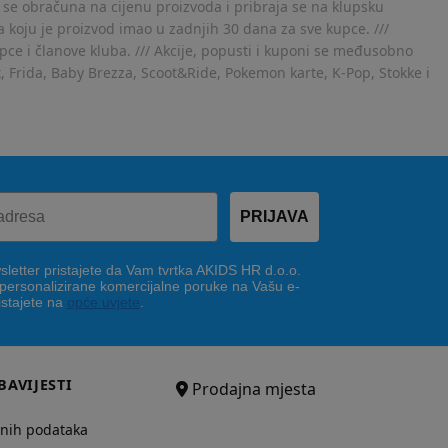
 se obračuna na cijenu proizvoda i pribraja se na klupsku
 koju je proizvod imao u zadnjih 30 dana za sve kupce. ///
ce i članove kluba. /// Akcije, popusti i kuponi se međusobno
x, Frida, Baby Brezza, Scoot&Ride, Pokemon karte, K-Pop, Stokke i
PRIJAVA
letter pristajete da Vam tvrtka AKIDS HR d.o.o.
 personalizirane komercijalne poruke na Vašu e-
istajete na
opće uvjete
.
BAVIJESTI
Prodajna mjesta
bnih podataka