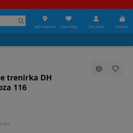
Naše trgovine
Popis želja
Moj profil
Košarica
e trenirka DH
oza 116
3,59 €