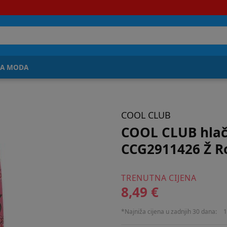
JA MODA
COOL CLUB
COOL CLUB hlač
CCG2911426 Ž R
TRENUTNA CIJENA
8,49 €
*Najniža cijena u zadnjih 30 dana:
1