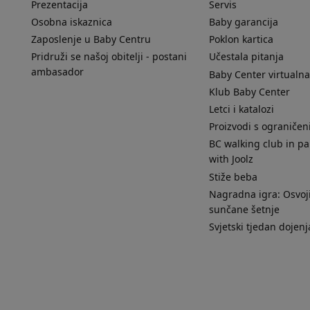
Prezentacija
Servis
Osobna iskaznica
Baby garancija
Zaposlenje u Baby Centru
Poklon kartica
Pridruži se našoj obitelji - postani
Učestala pitanja
ambasador
Baby Center virtualna
Klub Baby Center
Letci i katalozi
Proizvodi s ograniče
BC walking club in pa
with Joolz
Stiže beba
Nagradna igra: Osvoji
sunčane šetnje
Svjetski tjedan dojenj