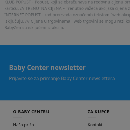
KLUB POPUST - Popust, koji se obračunava na redovnu cijenu proiz
karticu. /// TRENUTNA CIJENA – Trenutno važeća akcijska cijena 
INTERNET POPUST - kod proizvoda označenih tekstom "web akcija" 
isključuju. /// Cijene u trgovinama i web trgovini se mogu razlik
BabyZen su isključeni iz akcija.
Baby Center newsletter
Prijavite se za primanje Baby Center newslettera
O BABY CENTRU
ZA KUPCE
Naša priča
Kontakt