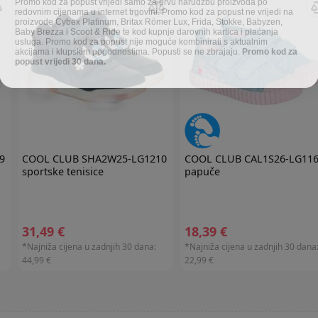
redovnim cijenama u internet trgovini. Promo kod za popust ne vrijedi na
proizvode Cybex Platinum, Britax Römer Lux, Frida, Stokke, Babyzen,
Baby Brezza i Scoot & Ride te kod kupnje darovnih kartica i plaćanja
usluga. Promo kod za popust nije moguće kombinirati s aktualnim
akcijama i klupskim pogodnostima. Popusti se ne zbrajaju.
Promo kod za
popust vrijedi 30 dana.
9
COOL CLUB
SHA2W25-LG1210
COOL CLUB
CAL1S26-LG11
sportske tenisice
papuče
31,49 €
18,39 €
*Najniža cijena u zadnjih 30 dana:
*Najniža cijena u zadnjih 30 dana
44,99 €
22,99 €