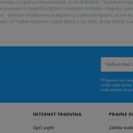
voda, i vrijedi za članove kluba. /// KLUB BONUS - Vrijednost koja
za proizvod. /// NAJNIŽA CIJENA U ZADNJIH 30 DANA – Najniža cijena
- ponuda vrijedi samo za kupovinu u internet trgovini, za sve kup
ovati. /// *Cybex Platinum, Cybex Balios S lux 2026, Britax Römer Lu
*Prijavom na news
može slati razne
mail adresu te pr
INTERNET TRGOVINA
PRAVNE O
Opći uvjeti
Zaštita oso