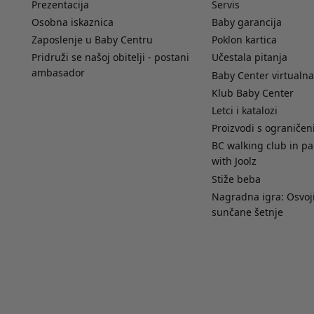
Prezentacija
Servis
Osobna iskaznica
Baby garancija
Zaposlenje u Baby Centru
Poklon kartica
Pridruži se našoj obitelji - postani
Učestala pitanja
ambasador
Baby Center virtualna
Klub Baby Center
Letci i katalozi
Proizvodi s ograniče
BC walking club in pa
with Joolz
Stiže beba
Nagradna igra: Osvoji
sunčane šetnje