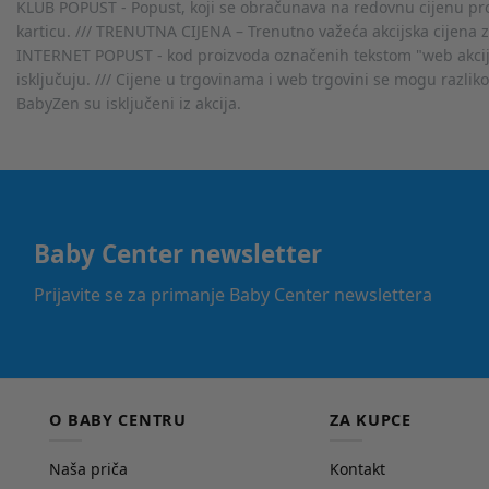
KLUB POPUST - Popust, koji se obračunava na redovnu cijenu proiz
karticu. /// TRENUTNA CIJENA – Trenutno važeća akcijska cijena 
INTERNET POPUST - kod proizvoda označenih tekstom "web akcija" 
isključuju. /// Cijene u trgovinama i web trgovini se mogu razlik
BabyZen su isključeni iz akcija.
Baby Center newsletter
Prijavite se za primanje Baby Center newslettera
O BABY CENTRU
ZA KUPCE
Naša priča
Kontakt