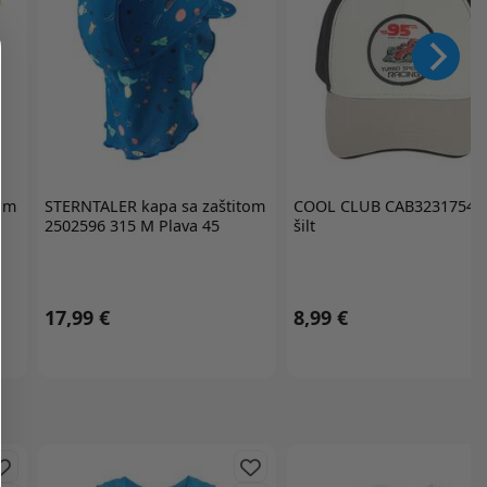
tom
STERNTALER
kapa sa zaštitom
COOL CLUB
CAB3231754 
2502596 315 M Plava 45
šilt
17,99 €
8,99 €