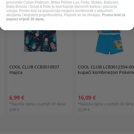
proizvode Cybex Platinum, Britax Römer Lux, Frida, Stokke, Babyzen,
Baby Brezza i Scoot & Ride te kod kupnje darovnih kartica i plaćanja
usluga. Promo kod za popust nije moguće kombinirati s aktualnim
akcijama i klupskim pogodnostima. Popusti se ne zbrajaju.
Promo kod za
popust vrijedi 30 dana.
COOL CLUB
CCB3010937
COOL CLUB
LCB3012354-00
majica
kupaći kombinezon Pokem
6,99 €
16,09 €
*Najniža cijena u zadnjih 30 dana:
*Najniža cijena u zadnjih 30 dana
9,99 €
22,99 €