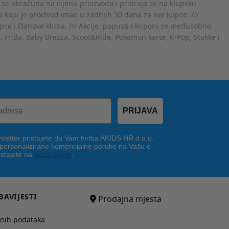
 se obračuna na cijenu proizvoda i pribraja se na klupsku
 koju je proizvod imao u zadnjih 30 dana za sve kupce. ///
ce i članove kluba. /// Akcije, popusti i kuponi se međusobno
x, Frida, Baby Brezza, Scoot&Ride, Pokemon karte, K-Pop, Stokke i
PRIJAVA
letter pristajete da Vam tvrtka AKIDS HR d.o.o.
 personalizirane komercijalne poruke na Vašu e-
istajete na
opće uvjete
.
BAVIJESTI
Prodajna mjesta
bnih podataka