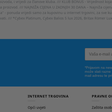
voda, i vrijedi za članove kluba. /// KLUB BONUS - Vrijednost koja
za proizvod. /// NAJNIŽA CIJENA U ZADNJIH 30 DANA – Najniža cijena
- ponuda vrijedi samo za kupovinu u internet trgovini, za sve kup
ovati. /// *Cybex Platinum, Cybex Balios S lux 2026, Britax Römer Lu
*Prijavom na news
može slati razne
mail adresu te pr
INTERNET TRGOVINA
PRAVNE O
Opći uvjeti
Zaštita oso