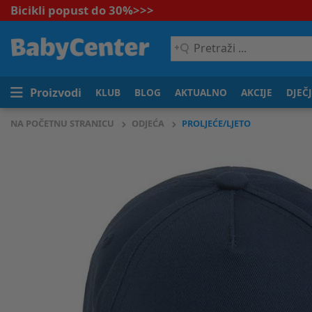
Bicikli popust do 30%
>>>
Pretraži
...
Proizvodi
KLUB
BLOG
AKTUALNO
AKCIJE
DJEČ
NA POČETNU STRANICU
ODJEĆA
PROLJEĆE/LJETO