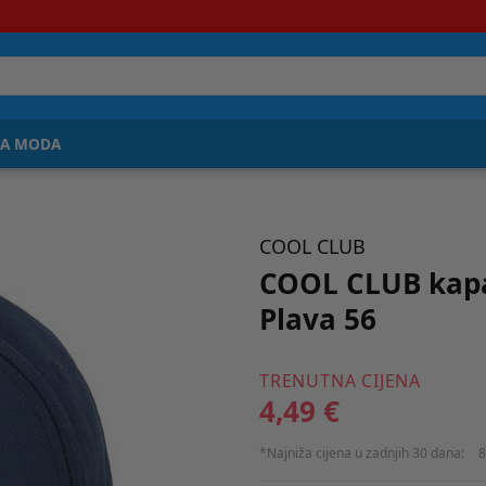
JA MODA
COOL CLUB
COOL CLUB kapa
Plava 56
TRENUTNA CIJENA
4,49 €
*Najniža cijena u zadnjih 30 dana:
8