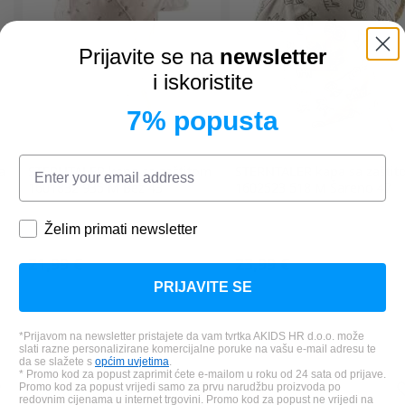
Prijavite se na
newsletter
i iskoristite
7% popusta
a
STERNTALER
kapa sa zaštitom
STERNTALER
kapa sa zašti
1601832 935 M Bež 43
1602523 518 M Šareno 47
Želim primati newsletter
21,99 €
23,99 €
PRIJAVITE SE
*Prijavom na newsletter pristajete da vam tvrtka AKIDS HR d.o.o. može
slati razne personalizirane komercijalne poruke na vašu e-mail adresu te
da se slažete s
općim uvjetima
.
* Promo kod za popust zaprimit ćete e-mailom u roku od 24 sata od prijave.
Promo kod za popust vrijedi samo za prvu narudžbu proizvoda po
redovnim cijenama u internet trgovini. Promo kod za popust ne vrijedi na