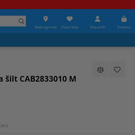
Naše trgovine
Popis želja
Moj profil
Košarica
 šilt CAB2833010 M
,99 €