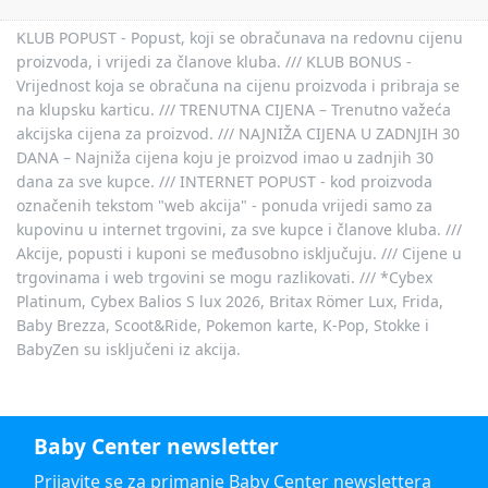
KLUB POPUST - Popust, koji se obračunava na redovnu cijenu
proizvoda, i vrijedi za članove kluba. /// KLUB BONUS -
Vrijednost koja se obračuna na cijenu proizvoda i pribraja se
na klupsku karticu. /// TRENUTNA CIJENA – Trenutno važeća
akcijska cijena za proizvod. /// NAJNIŽA CIJENA U ZADNJIH 30
DANA – Najniža cijena koju je proizvod imao u zadnjih 30
dana za sve kupce. /// INTERNET POPUST - kod proizvoda
označenih tekstom "web akcija" - ponuda vrijedi samo za
kupovinu u internet trgovini, za sve kupce i članove kluba. ///
Akcije, popusti i kuponi se međusobno isključuju. /// Cijene u
trgovinama i web trgovini se mogu razlikovati. /// *Cybex
Platinum, Cybex Balios S lux 2026, Britax Römer Lux, Frida,
Baby Brezza, Scoot&Ride, Pokemon karte, K-Pop, Stokke i
BabyZen su isključeni iz akcija.
Baby Center newsletter
Prijavite se za primanje Baby Center newslettera