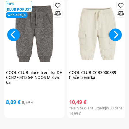
10%
KLUB POPUST
web akcija
COOL CLUB
hlače trenirka DH
COOL CLUB
CCB3000339
CCB2703136-P NOOS M Siva
hlače trenirka
62
8,09 €
10,49 €
8,99 €
*Najniža cijena u zadnjih 30 dana:
14,99 €