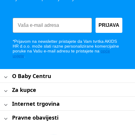
PRIJAVA
*Prijavom na newsletter pristajete da Vam tvrtka AKIDS
HR d.o.o. može slati razne personalizirane komercijalne
poruke na Vašu e-mail adresu te pristajete na
opće
uvjete
.
O Baby Centru
Za kupce
Internet trgovina
Pravne obavijesti