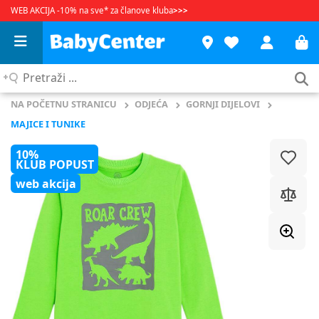
WEB AKCIJA -10% na sve* za članove kluba
>>>
Pretraži
...
NA POČETNU STRANICU
ODJEĆA
GORNJI DIJELOVI
MAJICE I TUNIKE
10%
KLUB POPUST
web akcija