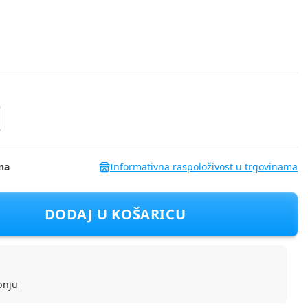
na
Informativna raspoloživost u trgovinama
912315 Ž Šareno 98
DODAJ U KOŠARICU
pnju