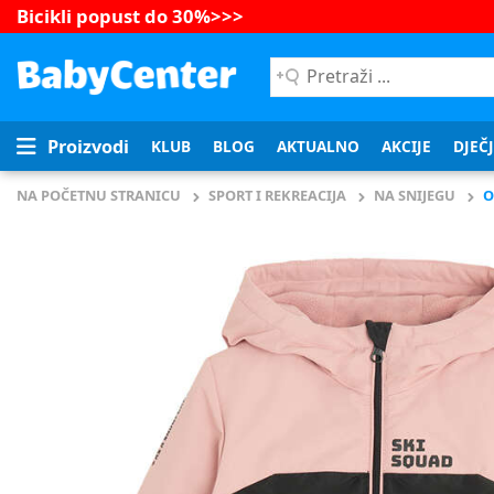
Bicikli popust do 30%
>>>
Pretraži
...
Proizvodi
KLUB
BLOG
AKTUALNO
AKCIJE
DJEČ
NA POČETNU STRANICU
SPORT I REKREACIJA
NA SNIJEGU
O