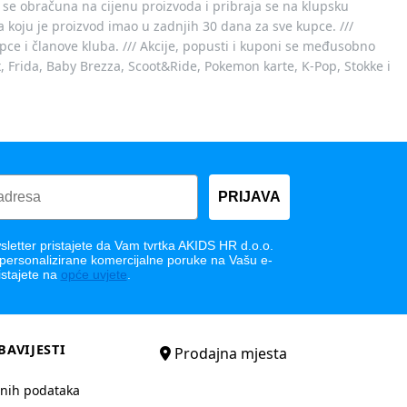
 se obračuna na cijenu proizvoda i pribraja se na klupsku
 koju je proizvod imao u zadnjih 30 dana za sve kupce. ///
ce i članove kluba. /// Akcije, popusti i kuponi se međusobno
x, Frida, Baby Brezza, Scoot&Ride, Pokemon karte, K-Pop, Stokke i
PRIJAVA
letter pristajete da Vam tvrtka AKIDS HR d.o.o.
 personalizirane komercijalne poruke na Vašu e-
istajete na
opće uvjete
.
BAVIJESTI
Prodajna mjesta
bnih podataka