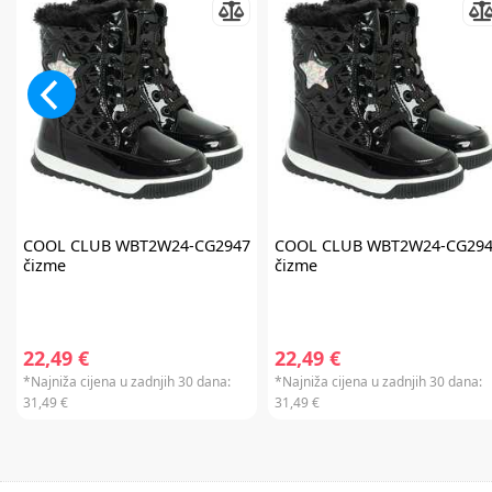
COOL CLUB
WBT2W24-CG2947
COOL CLUB
WBT2W24-CG294
čizme
čizme
22,49 €
22,49 €
*Najniža cijena u zadnjih 30 dana:
*Najniža cijena u zadnjih 30 dana:
31,49 €
31,49 €