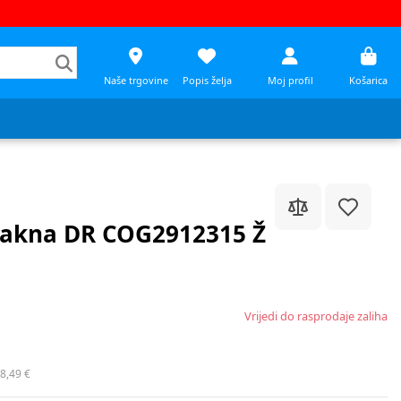
Naše trgovine
Popis želja
Moj profil
Košarica
jakna DR COG2912315 Ž
Vrijedi do rasprodaje zaliha
8,49 €