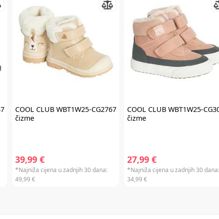
redovnim cijenama u internet trgovini. Promo kod za popust ne vrijedi na
proizvode Cybex Platinum, Britax Römer Lux, Frida, Stokke, Babyzen,
Baby Brezza i Scoot & Ride te kod kupnje darovnih kartica i plaćanja
usluga. Promo kod za popust nije moguće kombinirati s aktualnim
akcijama i klupskim pogodnostima. Popusti se ne zbrajaju.
Promo kod za
popust vrijedi 30 dana.
7
COOL CLUB
WBT1W25-CG2767
COOL CLUB
WBT1W25-CG3
čizme
čizme
39,99 €
27,99 €
*Najniža cijena u zadnjih 30 dana:
*Najniža cijena u zadnjih 30 dana
49,99 €
34,99 €