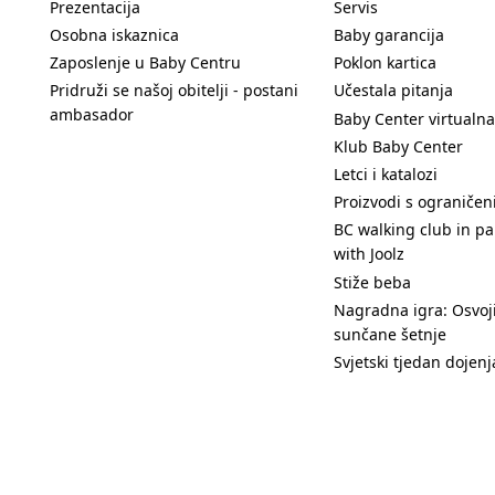
Prezentacija
Servis
Osobna iskaznica
Baby garancija
Zaposlenje u Baby Centru
Poklon kartica
Pridruži se našoj obitelji - postani
Učestala pitanja
ambasador
Baby Center virtualna
Klub Baby Center
Letci i katalozi
Proizvodi s ograniče
BC walking club in pa
with Joolz
Stiže beba
Nagradna igra: Osvoji
sunčane šetnje
Svjetski tjedan dojenj