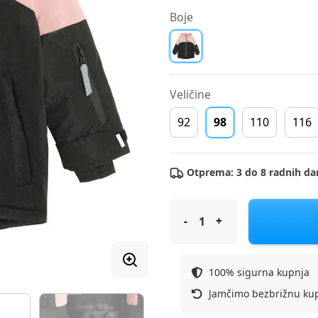
Boje
Veličine
92
98
110
116
Otprema: 3 do 8 radnih da
COOL CLUB ski jakna DR COG2
100% sigurna kupnja
Jamčimo bezbrižnu ku