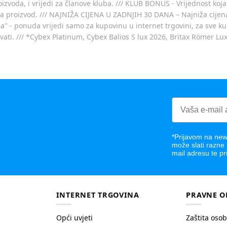
voda, i vrijedi za članove kluba. /// KLUB BONUS - Vrijednost koja
za proizvod. /// NAJNIŽA CIJENA U ZADNJIH 30 DANA – Najniža cijena
- ponuda vrijedi samo za kupovinu u internet trgovini, za sve kup
ovati. /// *Cybex Platinum, Cybex Balios S lux 2026, Britax Römer Lu
*Prijavom na news
može slati razne
mail adresu te pr
INTERNET TRGOVINA
PRAVNE O
Opći uvjeti
Zaštita oso