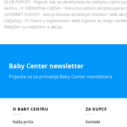
KLUB POPUST - Popust, koji se obračunava na redovnu cijenu proiz
karticu. /// TRENUTNA CIJENA – Trenutno važeća akcijska cijena 
INTERNET POPUST - kod proizvoda označenih tekstom "web akcija" 
isključuju. /// Cijene u trgovinama i web trgovini se mogu razlik
BabyZen su isključeni iz akcija.
Baby Center newsletter
Prijavite se za primanje Baby Center newslettera
O BABY CENTRU
ZA KUPCE
Naša priča
Kontakt