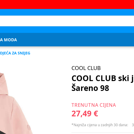
JA MODA
DJEĆA ZA SNIJEG
COOL CLUB
COOL CLUB ski 
Šareno 98
TRENUTNA CIJENA
27,49 €
*Najniža cijena u zadnjih 30 dana:
3