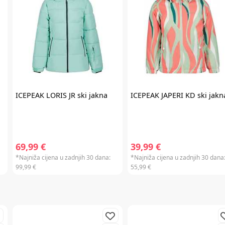
Prijavite se na
newsletter
i iskoristite
7% popusta
ICEPEAK
LORIS JR ski jakna
ICEPEAK
JAPERI KD ski jakn
Želim primati newsletter
69,99 €
39,99 €
*Najniža cijena u zadnjih 30 dana:
*Najniža cijena u zadnjih 30 dana
99,99 €
55,99 €
PRIJAVITE SE
*Prijavom na newsletter pristajete da vam tvrtka AKIDS HR d.o.o. može
slati razne personalizirane komercijalne poruke na vašu e-mail adresu te
da se slažete s
općim uvjetima
.
* Promo kod za popust zaprimit ćete e-mailom u roku od 24 sata od prijave.
Promo kod za popust vrijedi samo za prvu narudžbu proizvoda po