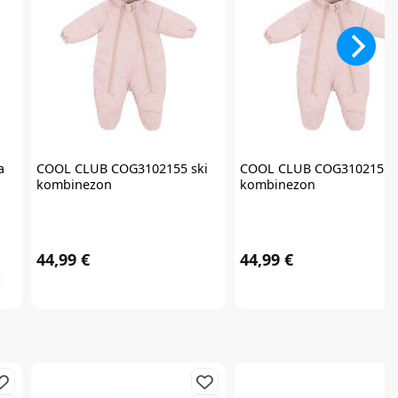
a
COOL CLUB
COG3102155 ski
COOL CLUB
COG3102155 s
kombinezon
kombinezon
44,99 €
44,99 €
: