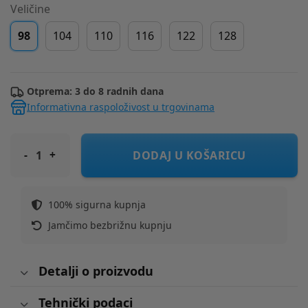
Veličine
98
104
110
116
122
128
Otprema: 3 do 8 radnih dana
Informativna raspoloživost u trgovinama
COOL CLUB suknja CCG3011321 Ž Zelena 98
DODAJ U KOŠARICU
100% sigurna kupnja
Jamčimo bezbrižnu kupnju
Detalji o proizvodu
Tehnički podaci