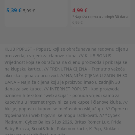
5,39 €
4,99 €
5,99 €
*Najniža cijena u zadnjih 30 dana:
6,99 €
KLUB POPUST - Popust, koji se obračunava na redovnu cijenu
proizvoda, i vrijedi za članove kluba. /// KLUB BONUS -
Vrijednost koja se obračuna na cijenu proizvoda i pribraja se
na klupsku karticu. /// TRENUTNA CIJENA – Trenutno važeća
akcijska cijena za proizvod. /// NAJNIŽA CIJENA U ZADNJIH 30
DANA – Najniža cijena koju je proizvod imao u zadnjih 30
dana za sve kupce. /// INTERNET POPUST - kod proizvoda
označenih tekstom "web akcija" - ponuda vrijedi samo za
kupovinu u internet trgovini, za sve kupce i članove kluba. ///
Akcije, popusti i kuponi se međusobno isključuju. /// Cijene u
trgovinama i web trgovini se mogu razlikovati. /// *Cybex
Platinum, Cybex Balios S lux 2026, Britax Römer Lux, Frida,
Baby Brezza, Scoot&Ride, Pokemon karte, K-Pop, Stokke i