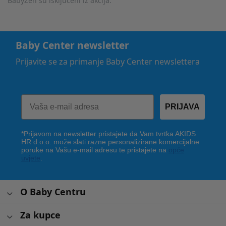
BabyZen su isključeni iz akcija.
Baby Center newsletter
Prijavite se za primanje Baby Center newslettera
PRIJAVA
*Prijavom na newsletter pristajete da Vam tvrtka AKIDS
HR d.o.o. može slati razne personalizirane komercijalne
poruke na Vašu e-mail adresu te pristajete na
opće
uvjete
.
O Baby Centru
Za kupce