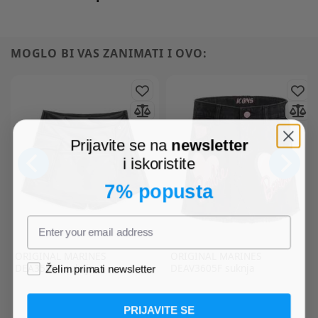
MOGLO BI VAS ZANIMATI I OVO:
Prijavite se na
newsletter
i iskoristite
7% popusta
ORIGINAL MARINES
ORIGINAL MARINES
DEA3589F suknja
DEAV3605F suknja
Želim primati newsletter
PRIJAVITE SE