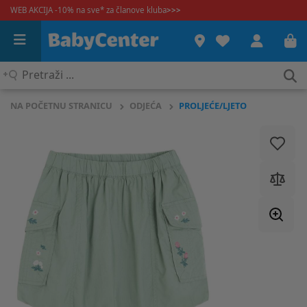
WEB AKCIJA -10% na sve* za članove kluba
>>>
Pretraži
...
NA POČETNU STRANICU
ODJEĆA
PROLJEĆE/LJETO