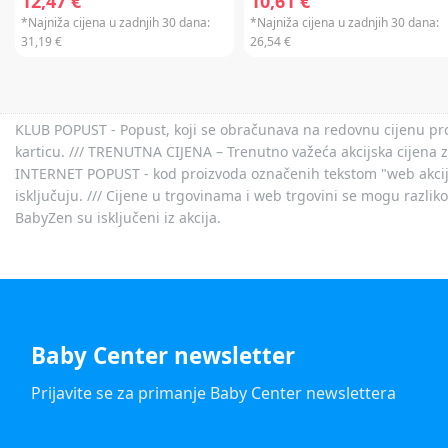
12,47 €
10,61 €
*Najniža cijena u zadnjih 30 dana:
*Najniža cijena u zadnjih 30 dana:
31,19 €
26,54 €
KLUB POPUST - Popust, koji se obračunava na redovnu cijenu proiz
karticu. /// TRENUTNA CIJENA – Trenutno važeća akcijska cijena 
INTERNET POPUST - kod proizvoda označenih tekstom "web akcija" 
isključuju. /// Cijene u trgovinama i web trgovini se mogu razlik
BabyZen su isključeni iz akcija.
Baby Center newsletter
Prijavite se za primanje Baby Center newslettera