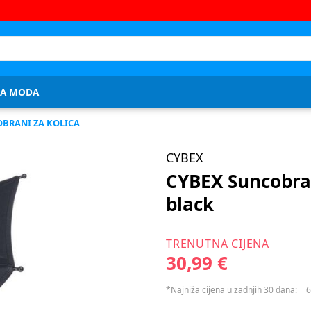
JA MODA
BRANI ZA KOLICA
CYBEX
CYBEX Suncobran
black
TRENUTNA CIJENA
30,99 €
*Najniža cijena u zadnjih 30 dana:
6