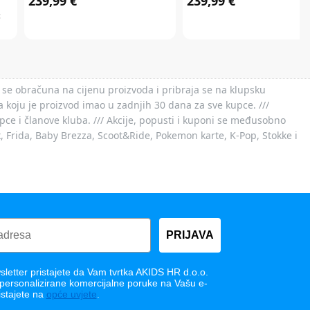
239,99 €
239,99 €
:
 se obračuna na cijenu proizvoda i pribraja se na klupsku
 koju je proizvod imao u zadnjih 30 dana za sve kupce. ///
ce i članove kluba. /// Akcije, popusti i kuponi se međusobno
x, Frida, Baby Brezza, Scoot&Ride, Pokemon karte, K-Pop, Stokke i
PRIJAVA
letter pristajete da Vam tvrtka AKIDS HR d.o.o.
 personalizirane komercijalne poruke na Vašu e-
istajete na
opće uvjete
.