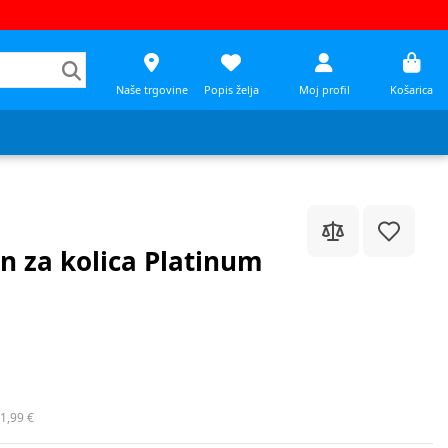
Naše trgovine
Popis želja
Moj profil
Košarica
 za kolica Platinum
1,99 €