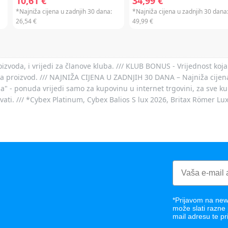
10,61 €
34,99 €
*Najniža cijena u zadnjih 30 dana:
*Najniža cijena u zadnjih 30 dana
26,54 €
49,99 €
voda, i vrijedi za članove kluba. /// KLUB BONUS - Vrijednost koja
za proizvod. /// NAJNIŽA CIJENA U ZADNJIH 30 DANA – Najniža cijena
- ponuda vrijedi samo za kupovinu u internet trgovini, za sve kup
ovati. /// *Cybex Platinum, Cybex Balios S lux 2026, Britax Römer Lu
*Prijavom na news
može slati razne
mail adresu te pr