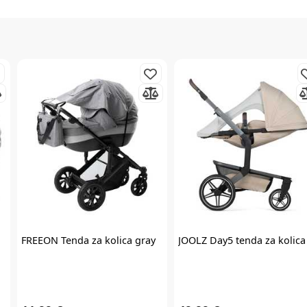
Prijavite se na
newsletter
i iskoristite
7% popusta
Želim primati newsletter
FREEON
Tenda za kolica gray
JOOLZ
Day5 tenda za kolica
PRIJAVITE SE
*Prijavom na newsletter pristajete da vam tvrtka AKIDS HR d.o.o. može