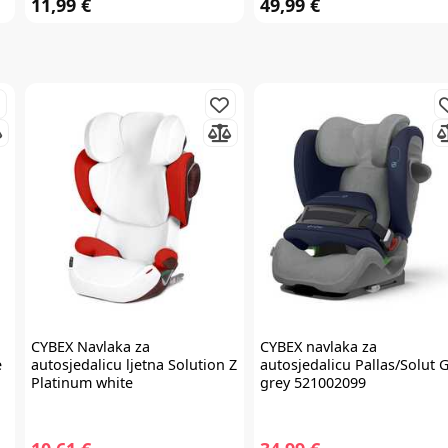
11,99 €
49,99 €
slati razne personalizirane komercijalne poruke na vašu e-mail adresu te
da se slažete s
općim uvjetima
.
* Promo kod za popust zaprimit ćete e-mailom u roku od 24 sata od prijave.
Promo kod za popust vrijedi samo za prvu narudžbu proizvoda po
redovnim cijenama u internet trgovini. Promo kod za popust ne vrijedi na
proizvode Cybex Platinum, Britax Römer Lux, Frida, Stokke, Babyzen,
Baby Brezza i Scoot & Ride te kod kupnje darovnih kartica i plaćanja
usluga. Promo kod za popust nije moguće kombinirati s aktualnim
akcijama i klupskim pogodnostima. Popusti se ne zbrajaju.
Promo kod za
popust vrijedi 30 dana.
CYBEX
Navlaka za
CYBEX
navlaka za
e
autosjedalicu ljetna Solution Z
autosjedalicu Pallas/Solut 
Platinum white
grey 521002099