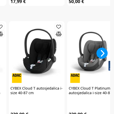
17,99 €
50,00 €
CYBEX
Cloud T autosjedalica i-
CYBEX
Cloud T Platinum
G
size 40-87 cm
autosjedalica i-size 40-87