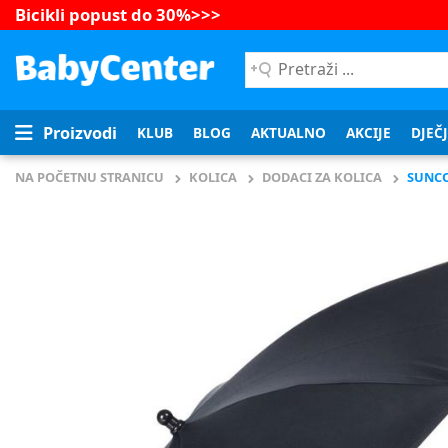
Bicikli popust do 30%
>>>
Pretraži
...
Proizvodi
KLUB
BLOG
AKTUALNO
AKCIJE
DJEČ
NA POČETNU STRANICU
KOLICA
DODACI ZA KOLICA
SUNCO