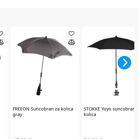
FREEON
Suncobran za kolica
STOKKE
Yoyo suncobran z
gray
kolica