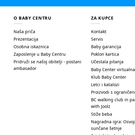
O BABY CENTRU
ZA KUPCE
Naša priča
Kontakt
Prezentacija
Servis
Osobna iskaznica
Baby garancija
Zaposlenje u Baby Centru
Poklon kartica
Pridruži se našoj obitelji - postani
Učestala pitanja
ambasador
Baby Center virtualna
Klub Baby Center
Letci i katalozi
Proizvodi s ograniče
BC walking club in pa
with Joolz
Stiže beba
Nagradna igra: Osvoji
sunčane šetnje