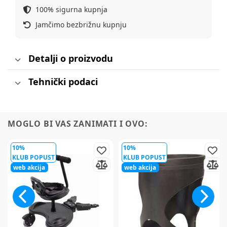
100% sigurna kupnja
Jamčimo bezbrižnu kupnju
Detalji o proizvodu
Tehnički podaci
MOGLO BI VAS ZANIMATI I OVO:
10%
10%
KLUB POPUST
KLUB POPUST
web akcija
web akcija