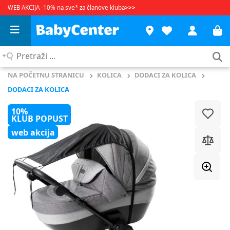
WEB AKCIJA -10% na sve* za članove kluba
>>>
Pretraži
...
NA POČETNU STRANICU
KOLICA
DODACI ZA KOLICA
DODACI ZA KOLICA
10%
KLUB POPUST
web akcija