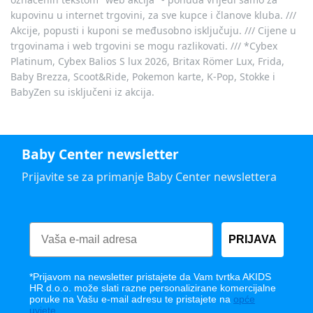
kupovinu u internet trgovini, za sve kupce i članove kluba. ///
Akcije, popusti i kuponi se međusobno isključuju. /// Cijene u
trgovinama i web trgovini se mogu razlikovati. /// *Cybex
Platinum, Cybex Balios S lux 2026, Britax Römer Lux, Frida,
Baby Brezza, Scoot&Ride, Pokemon karte, K-Pop, Stokke i
BabyZen su isključeni iz akcija.
Baby Center newsletter
Prijavite se za primanje Baby Center newslettera
PRIJAVA
*Prijavom na newsletter pristajete da Vam tvrtka AKIDS
HR d.o.o. može slati razne personalizirane komercijalne
poruke na Vašu e-mail adresu te pristajete na
opće
uvjete
.