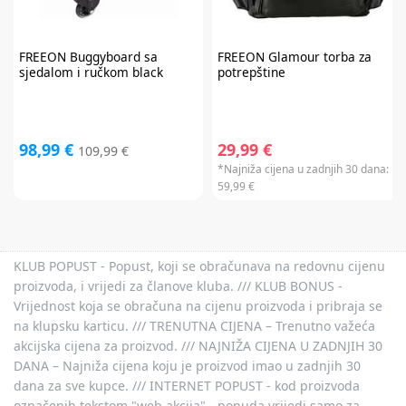
FREEON
Buggyboard sa
FREEON
Glamour torba za
sjedalom i ručkom black
potrepštine
98,99 €
29,99 €
109,99 €
*Najniža cijena u zadnjih 30 dana:
59,99 €
KLUB POPUST - Popust, koji se obračunava na redovnu cijenu
proizvoda, i vrijedi za članove kluba. /// KLUB BONUS -
Vrijednost koja se obračuna na cijenu proizvoda i pribraja se
na klupsku karticu. /// TRENUTNA CIJENA – Trenutno važeća
akcijska cijena za proizvod. /// NAJNIŽA CIJENA U ZADNJIH 30
DANA – Najniža cijena koju je proizvod imao u zadnjih 30
dana za sve kupce. /// INTERNET POPUST - kod proizvoda
označenih tekstom "web akcija" - ponuda vrijedi samo za