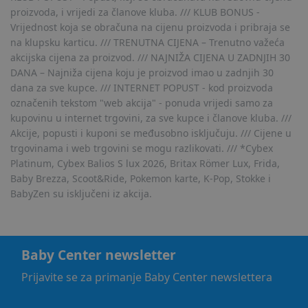
proizvoda, i vrijedi za članove kluba. /// KLUB BONUS -
Vrijednost koja se obračuna na cijenu proizvoda i pribraja se
na klupsku karticu. /// TRENUTNA CIJENA – Trenutno važeća
akcijska cijena za proizvod. /// NAJNIŽA CIJENA U ZADNJIH 30
DANA – Najniža cijena koju je proizvod imao u zadnjih 30
dana za sve kupce. /// INTERNET POPUST - kod proizvoda
označenih tekstom "web akcija" - ponuda vrijedi samo za
kupovinu u internet trgovini, za sve kupce i članove kluba. ///
Akcije, popusti i kuponi se međusobno isključuju. /// Cijene u
trgovinama i web trgovini se mogu razlikovati. /// *Cybex
Platinum, Cybex Balios S lux 2026, Britax Römer Lux, Frida,
Baby Brezza, Scoot&Ride, Pokemon karte, K-Pop, Stokke i
BabyZen su isključeni iz akcija.
Baby Center newsletter
Prijavite se za primanje Baby Center newslettera