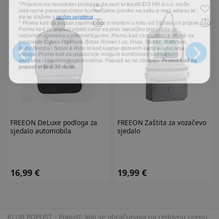
slati razne personalizirane komercijalne poruke na vašu e-mail adresu te
da se slažete s
općim uvjetima
.
* Promo kod za popust zaprimit ćete e-mailom u roku od 24 sata od prijave.
Promo kod za popust vrijedi samo za prvu narudžbu proizvoda po
redovnim cijenama u internet trgovini. Promo kod za popust ne vrijedi na
proizvode Cybex Platinum, Britax Römer Lux, Frida, Stokke, Babyzen,
Baby Brezza i Scoot & Ride te kod kupnje darovnih kartica i plaćanja
usluga. Promo kod za popust nije moguće kombinirati s aktualnim
akcijama i klupskim pogodnostima. Popusti se ne zbrajaju.
Promo kod za
popust vrijedi 30 dana.
FREEON
DeLuxe podloga za
FREEON
Zaštita za vozačevo
sjedalo automobila
sjedalo
16,99 €
19,99 €
KLUB POPUST - Popust, koji se obračunava na redovnu cijenu