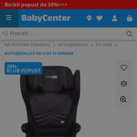
Bicikli popust do 30%
>>>
Pretraži
...
NA POČETNU STRANICU
AUTOSJEDALICE
PO DOBI
AUTOSJEDALICE OD 4 DO 12 GODINA
20%
KLUB POPUST