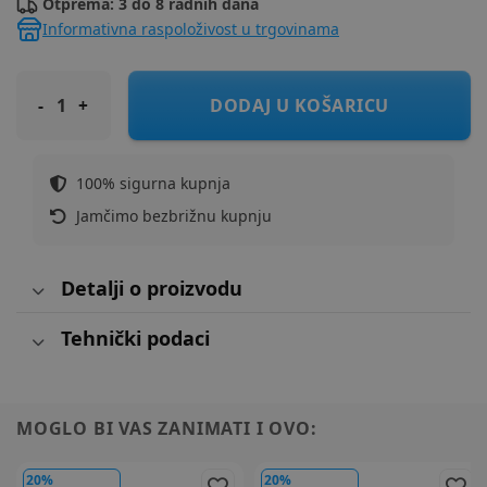
Otprema: 3 do 8 radnih dana
Informativna raspoloživost u trgovinama
FREEON Autosjedalica i-size 100-150 cm sklopiva Olymp black
DODAJ U KOŠARICU
100% sigurna kupnja
Jamčimo bezbrižnu kupnju
Detalji o proizvodu
Tehnički podaci
MOGLO BI VAS ZANIMATI I OVO:
20%
20%