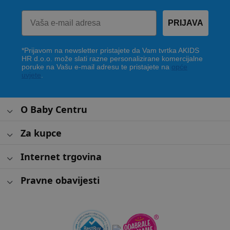
PRIJAVA
*Prijavom na newsletter pristajete da Vam tvrtka AKIDS
HR d.o.o. može slati razne personalizirane komercijalne
poruke na Vašu e-mail adresu te pristajete na
opće
uvjete
.
O Baby Centru
Za kupce
Internet trgovina
Pravne obavijesti