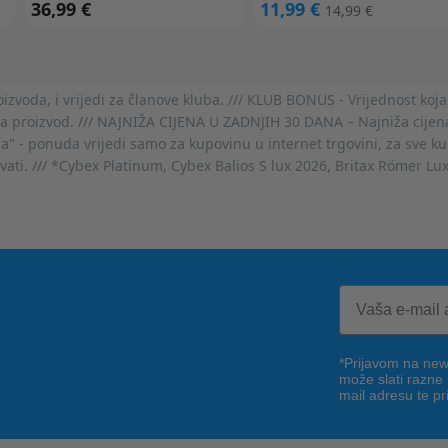
36,99 €
11,99 €
14,99 €
voda, i vrijedi za članove kluba. /// KLUB BONUS - Vrijednost koja
za proizvod. /// NAJNIŽA CIJENA U ZADNJIH 30 DANA – Najniža cijena
- ponuda vrijedi samo za kupovinu u internet trgovini, za sve kup
ovati. /// *Cybex Platinum, Cybex Balios S lux 2026, Britax Römer Lu
*Prijavom na news
može slati razne
mail adresu te pr