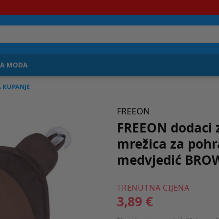
JA MODA
A KUPANJE
FREEON
FREEON dodaci z
mrežica za pohr
medvjedić BRO
TRENUTNA CIJENA
3,89 €