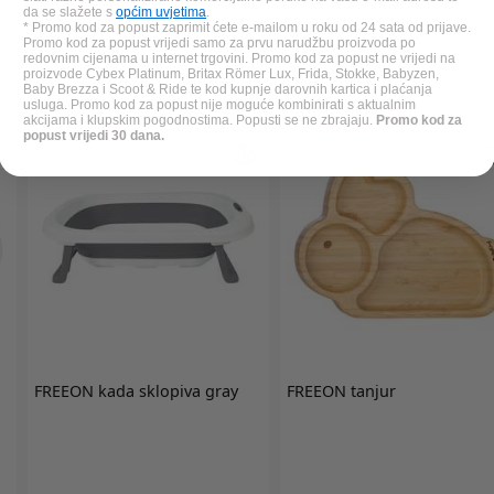
da se slažete s
općim uvjetima
.
3,97 €
7,49 €
* Promo kod za popust zaprimit ćete e-mailom u roku od 24 sata od prijave.
Promo kod za popust vrijedi samo za prvu narudžbu proizvoda po
redovnim cijenama u internet trgovini. Promo kod za popust ne vrijedi na
proizvode Cybex Platinum, Britax Römer Lux, Frida, Stokke, Babyzen,
Baby Brezza i Scoot & Ride te kod kupnje darovnih kartica i plaćanja
usluga. Promo kod za popust nije moguće kombinirati s aktualnim
20%
akcijama i klupskim pogodnostima. Popusti se ne zbrajaju.
Promo kod za
popust vrijedi 30 dana.
KLUB POPUST
FREEON
kada sklopiva gray
FREEON
tanjur