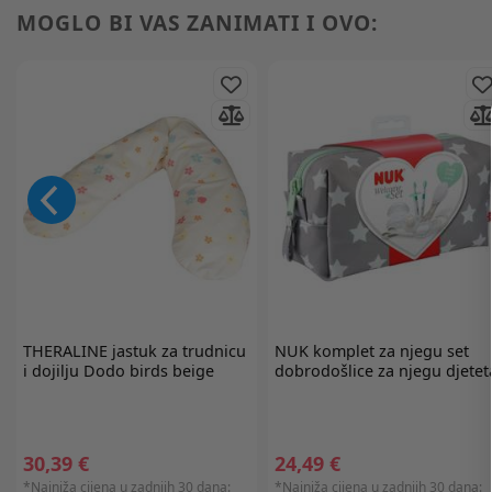
MOGLO BI VAS ZANIMATI I OVO:
THERALINE
jastuk za trudnicu
NUK
komplet za njegu set
i dojilju Dodo birds beige
dobrodošlice za njegu djetet
30,39 €
24,49 €
*Najniža cijena u zadnjih 30 dana:
*Najniža cijena u zadnjih 30 dana: