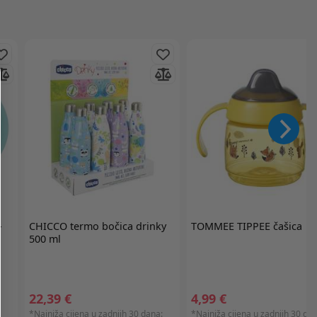
-
CHICCO
termo bočica drinky
TOMMEE TIPPEE
čašica
500 ml
22,39 €
4,99 €
:
*Najniža cijena u zadnjih 30 dana:
*Najniža cijena u zadnjih 30 dan