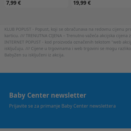
7,99 €
19,99 €
KLUB POPUST - Popust, koji se obračunava na redovnu cijenu proiz
karticu. /// TRENUTNA CIJENA – Trenutno važeća akcijska cijena 
INTERNET POPUST - kod proizvoda označenih tekstom "web akcija" 
isključuju. /// Cijene u trgovinama i web trgovini se mogu razlik
BabyZen su isključeni iz akcija.
Baby Center newsletter
Prijavite se za primanje Baby Center newslettera