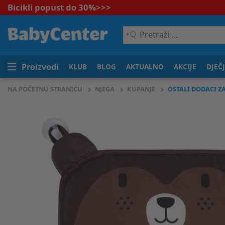
Bicikli popust do 30%
>>>
Pretraži
...
Proizvodi
KLUB
BLOG
AKTUALNO
AKCIJE
DJEČ
NA POČETNU STRANICU
NJEGA
KUPANJE
OSTALI DODACI Z