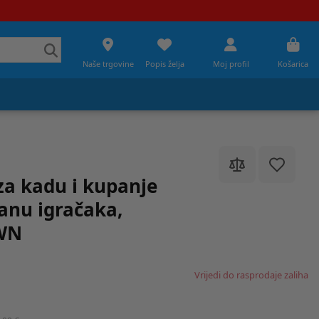
Naše trgovine
Popis želja
Moj profil
Košarica
a kadu i kupanje
anu igračaka,
WN
Vrijedi do rasprodaje zaliha