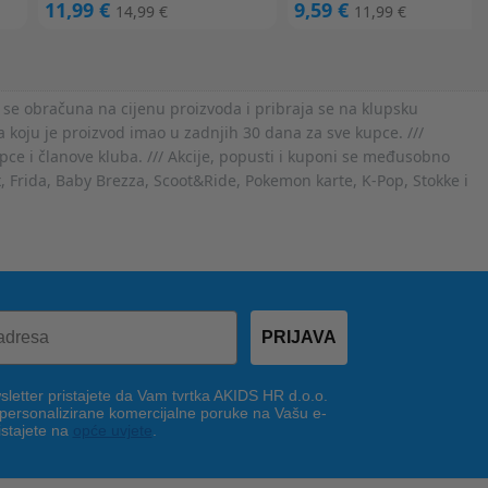
11,99 €
9,59 €
14,99 €
11,99 €
 se obračuna na cijenu proizvoda i pribraja se na klupsku
 koju je proizvod imao u zadnjih 30 dana za sve kupce. ///
ce i članove kluba. /// Akcije, popusti i kuponi se međusobno
x, Frida, Baby Brezza, Scoot&Ride, Pokemon karte, K-Pop, Stokke i
PRIJAVA
letter pristajete da Vam tvrtka AKIDS HR d.o.o.
 personalizirane komercijalne poruke na Vašu e-
istajete na
opće uvjete
.