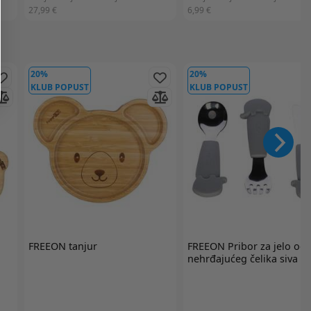
27,99 €
6,99 €
20%
20%
KLUB POPUST
KLUB POPUST
FREEON
tanjur
FREEON
Pribor za jelo od
nehrđajućeg čelika siva