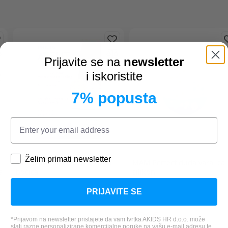
Prijavite se na
newsletter
i iskoristite
7% popusta
Želim primati newsletter
AVENT
Natural 2.0 plastična
MAM
Perfect duda varalica 
a
bočica
silikon
PRIJAVITE SE
4,49 €
5,24 €
*Prijavom na newsletter pristajete da vam tvrtka AKIDS HR d.o.o. može
*Najniža cijena u zadnjih 30 dana:
*Najniža cijena u zadnjih 30 dana
slati razne personalizirane komercijalne poruke na vašu e-mail adresu te