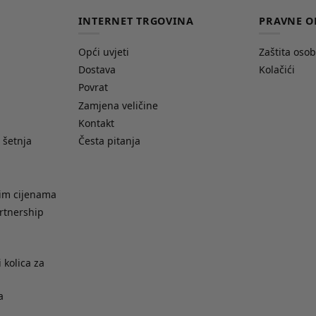
INTERNET TRGOVINA
PRAVNE O
Opći uvjeti
Zaštita oso
Dostava
Kolačići
Povrat
Zamjena veličine
Kontakt
 šetnja
Česta pitanja
nim cijenama
rtnership
 kolica za
a