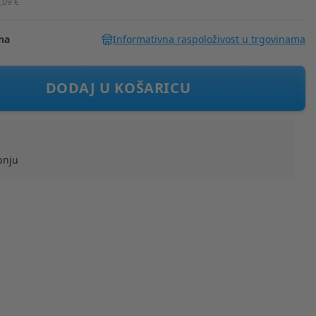
,09 €
na
Informativna raspoloživost u trgovinama
nje mrežica za pohranu igračaka, medvjedić BROWN
DODAJ U KOŠARICU
pnju