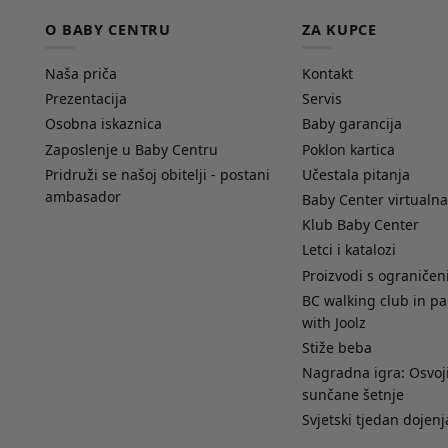
O BABY CENTRU
ZA KUPCE
Naša priča
Kontakt
Prezentacija
Servis
Osobna iskaznica
Baby garancija
Zaposlenje u Baby Centru
Poklon kartica
Pridruži se našoj obitelji - postani
Učestala pitanja
ambasador
Baby Center virtualna
Klub Baby Center
Letci i katalozi
Proizvodi s ograniče
BC walking club in pa
with Joolz
Stiže beba
Nagradna igra: Osvoji
sunčane šetnje
Svjetski tjedan dojenj