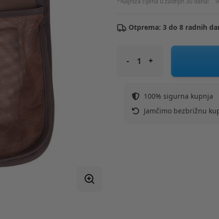
*Najniža cijena u zadnjih 30 dana:
9
Otprema: 3 do 8 radnih da
FREEON dodaci za kadu i kupa
100% sigurna kupnja
Jamčimo bezbrižnu ku