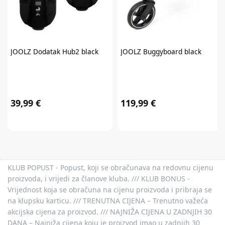
JOOLZ
Dodatak Hub2 black
JOOLZ
Buggyboard black
39,99 €
119,99 €
KLUB POPUST - Popust, koji se obračunava na redovnu cijenu
proizvoda, i vrijedi za članove kluba. /// KLUB BONUS -
Vrijednost koja se obračuna na cijenu proizvoda i pribraja se
na klupsku karticu. /// TRENUTNA CIJENA – Trenutno važeća
akcijska cijena za proizvod. /// NAJNIŽA CIJENA U ZADNJIH 30
DANA – Najniža cijena koju je proizvod imao u zadnjih 30