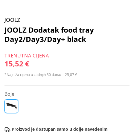
JOOLZ
JOOLZ Dodatak food tray
Day2/Day3/Day+ black
TRENUTNA CIJENA
15,52 €
*Najniža cijena u zadnjih 30 dana:
25,87 €
Boje
Proizvod je dostupan samo u dolje navedenim