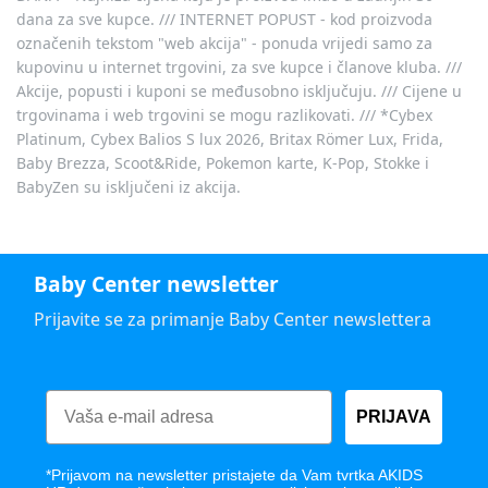
dana za sve kupce. /// INTERNET POPUST - kod proizvoda
označenih tekstom "web akcija" - ponuda vrijedi samo za
kupovinu u internet trgovini, za sve kupce i članove kluba. ///
Akcije, popusti i kuponi se međusobno isključuju. /// Cijene u
trgovinama i web trgovini se mogu razlikovati. /// *Cybex
Platinum, Cybex Balios S lux 2026, Britax Römer Lux, Frida,
Baby Brezza, Scoot&Ride, Pokemon karte, K-Pop, Stokke i
BabyZen su isključeni iz akcija.
Baby Center newsletter
Prijavite se za primanje Baby Center newslettera
PRIJAVA
*Prijavom na newsletter pristajete da Vam tvrtka AKIDS