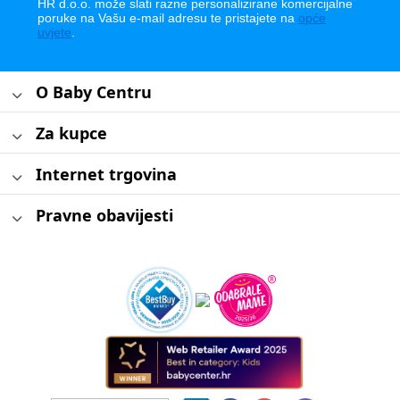
HR d.o.o. može slati razne personalizirane komercijalne
poruke na Vašu e-mail adresu te pristajete na
opće
uvjete
.
O Baby Centru
Za kupce
Internet trgovina
Pravne obavijesti