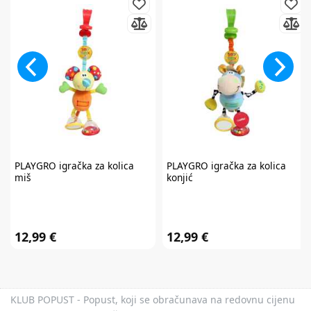
*Prijavom na newsletter pristajete da vam tvrtka AKIDS HR d.o.o. može
slati razne personalizirane komercijalne poruke na vašu e-mail adresu te
da se slažete s
općim uvjetima
.
* Promo kod za popust zaprimit ćete e-mailom u roku od 24 sata od prijave.
Promo kod za popust vrijedi samo za prvu narudžbu proizvoda po
redovnim cijenama u internet trgovini. Promo kod za popust ne vrijedi na
proizvode Cybex Platinum, Britax Römer Lux, Frida, Stokke, Babyzen,
Baby Brezza i Scoot & Ride te kod kupnje darovnih kartica i plaćanja
usluga. Promo kod za popust nije moguće kombinirati s aktualnim
akcijama i klupskim pogodnostima. Popusti se ne zbrajaju.
Promo kod za
popust vrijedi 30 dana.
PLAYGRO
igračka za kolica
PLAYGRO
igračka za kolica
miš
konjić
12,99 €
12,99 €
KLUB POPUST - Popust, koji se obračunava na redovnu cijenu