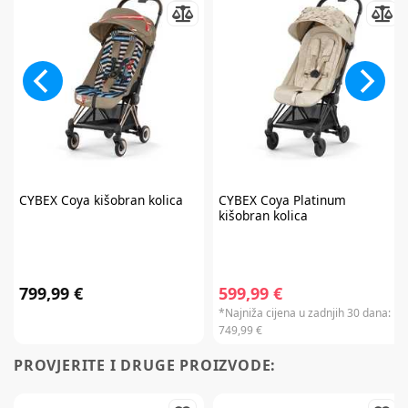
Prijavite se na
newsletter
CYBEX
Coya kišobran kolica
CYBEX
Coya Platinum
kišobran kolica
i iskoristite
7% popusta
799,99 €
599,99 €
*Najniža cijena u zadnjih 30 dana:
749,99 €
PROVJERITE I DRUGE PROIZVODE:
PRIJAVITE SE