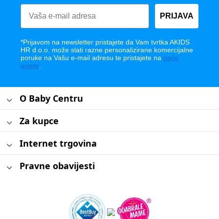
PRIJAVA
*Prijavom na newsletter pristajete da Vam tvrtka AKIDS
HR d.o.o. može slati razne personalizirane komercijalne
poruke na Vašu e-mail adresu te pristajete na
opće
uvjete
.
O Baby Centru
Za kupce
Internet trgovina
Pravne obavijesti