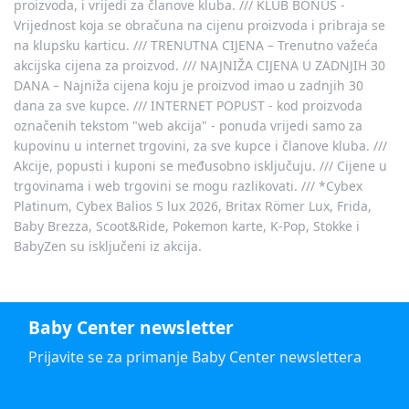
proizvoda, i vrijedi za članove kluba. /// KLUB BONUS -
Vrijednost koja se obračuna na cijenu proizvoda i pribraja se
na klupsku karticu. /// TRENUTNA CIJENA – Trenutno važeća
akcijska cijena za proizvod. /// NAJNIŽA CIJENA U ZADNJIH 30
DANA – Najniža cijena koju je proizvod imao u zadnjih 30
dana za sve kupce. /// INTERNET POPUST - kod proizvoda
označenih tekstom "web akcija" - ponuda vrijedi samo za
kupovinu u internet trgovini, za sve kupce i članove kluba. ///
Akcije, popusti i kuponi se međusobno isključuju. /// Cijene u
trgovinama i web trgovini se mogu razlikovati. /// *Cybex
Platinum, Cybex Balios S lux 2026, Britax Römer Lux, Frida,
Baby Brezza, Scoot&Ride, Pokemon karte, K-Pop, Stokke i
BabyZen su isključeni iz akcija.
Baby Center newsletter
Prijavite se za primanje Baby Center newslettera