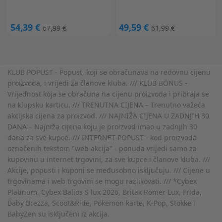
54,39 €
49,59 €
67,99 €
61,99 €
KLUB POPUST - Popust, koji se obračunava na redovnu cijenu
proizvoda, i vrijedi za članove kluba. /// KLUB BONUS -
Vrijednost koja se obračuna na cijenu proizvoda i pribraja se
na klupsku karticu. /// TRENUTNA CIJENA – Trenutno važeća
akcijska cijena za proizvod. /// NAJNIŽA CIJENA U ZADNJIH 30
DANA – Najniža cijena koju je proizvod imao u zadnjih 30
dana za sve kupce. /// INTERNET POPUST - kod proizvoda
označenih tekstom "web akcija" - ponuda vrijedi samo za
kupovinu u internet trgovini, za sve kupce i članove kluba. ///
Akcije, popusti i kuponi se međusobno isključuju. /// Cijene u
trgovinama i web trgovini se mogu razlikovati. /// *Cybex
Platinum, Cybex Balios S lux 2026, Britax Römer Lux, Frida,
Baby Brezza, Scoot&Ride, Pokemon karte, K-Pop, Stokke i
BabyZen su isključeni iz akcija.