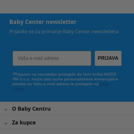
Baby Center newsletter
Prijavite se za primanje Baby Center newslettera
PRIJAVA
*Prijavom na newsletter pristajete da Vam tvrtka AKIDS
HR d.o.o. može slati razne personalizirane komercijalne
poruke na Vašu e-mail adresu te pristajete na
opće
uvjete
.
O Baby Centru
Za kupce