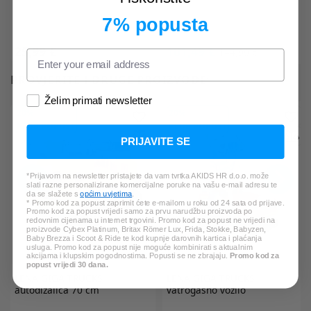
7% popusta
25,99 €
101,49 €
144,99 €
PROVJERITE I DRUGE PROIZVODE:
Želim primati newsletter
20%
20%
KLUB POPUST
KLUB POPUST
PRIJAVITE SE
*Prijavom na newsletter pristajete da vam tvrtka AKIDS HR d.o.o. može
slati razne personalizirane komercijalne poruke na vašu e-mail adresu te
da se slažete s
općim uvjetima
.
* Promo kod za popust zaprimit ćete e-mailom u roku od 24 sata od prijave.
Promo kod za popust vrijedi samo za prvu narudžbu proizvoda po
redovnim cijenama u internet trgovini. Promo kod za popust ne vrijedi na
proizvode Cybex Platinum, Britax Römer Lux, Frida, Stokke, Babyzen,
Baby Brezza i Scoot & Ride te kod kupnje darovnih kartica i plaćanja
usluga. Promo kod za popust nije moguće kombinirati s aktualnim
akcijama i klupskim pogodnostima. Popusti se ne zbrajaju.
Promo kod za
popust vrijedi 30 dana.
LENA
GIGA TRUCKS
LENA
GIGA TRUCKS
autodizalica 70 cm
vatrogasno vozilo