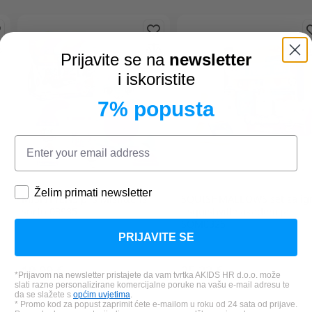
Prijavite se na
newsletter
i iskoristite
7% popusta
Želim primati newsletter
MISFITTENS
pliš Misfittens
SQUISHMALLOWS
set za ig
sorto 03935
- squishville akademija
SQM0325
PRIJAVITE SE
19,99 €
25,22 €
*Prijavom na newsletter pristajete da vam tvrtka AKIDS HR d.o.o. može
slati razne personalizirane komercijalne poruke na vašu e-mail adresu te
da se slažete s
općim uvjetima
.
* Promo kod za popust zaprimit ćete e-mailom u roku od 24 sata od prijave.