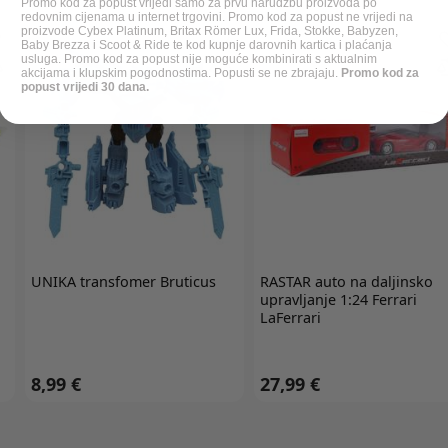
Promo kod za popust vrijedi samo za prvu narudžbu proizvoda po
redovnim cijenama u internet trgovini. Promo kod za popust ne vrijedi na
proizvode Cybex Platinum, Britax Römer Lux, Frida, Stokke, Babyzen,
Baby Brezza i Scoot & Ride te kod kupnje darovnih kartica i plaćanja
usluga. Promo kod za popust nije moguće kombinirati s aktualnim
akcijama i klupskim pogodnostima. Popusti se ne zbrajaju.
Promo kod za
popust vrijedi 30 dana.
UNIKA
transfomer Bruticus
RASTAR
auto na daljinsko
upravljanje 1:24 Ferrari
LaFerrari
8,99 €
27,99 €