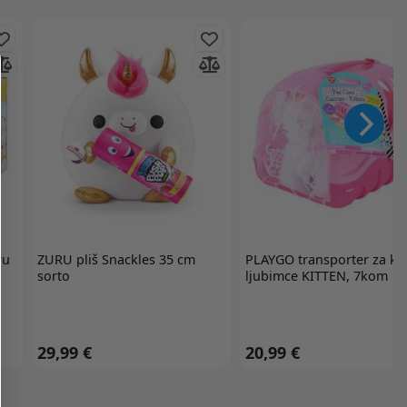
ru
ZURU
pliš Snackles 35 cm
PLAYGO
transporter za k
sorto
ljubimce KITTEN, 7kom
29,99 €
20,99 €