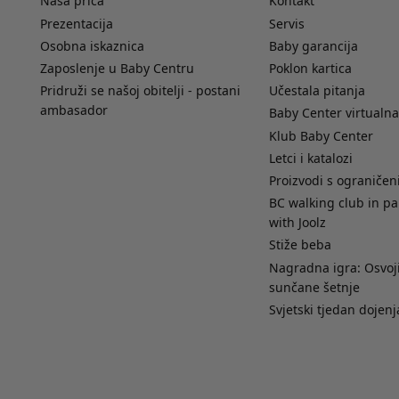
Naša priča
Kontakt
Prezentacija
Servis
Osobna iskaznica
Baby garancija
Zaposlenje u Baby Centru
Poklon kartica
Pridruži se našoj obitelji - postani
Učestala pitanja
ambasador
Baby Center virtualna
Klub Baby Center
Letci i katalozi
Proizvodi s ograniče
BC walking club in pa
with Joolz
Stiže beba
Nagradna igra: Osvoji
sunčane šetnje
Svjetski tjedan dojenj