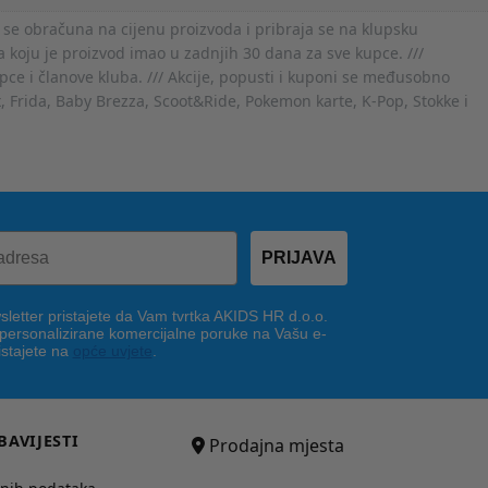
 se obračuna na cijenu proizvoda i pribraja se na klupsku
 koju je proizvod imao u zadnjih 30 dana za sve kupce. ///
ce i članove kluba. /// Akcije, popusti i kuponi se međusobno
x, Frida, Baby Brezza, Scoot&Ride, Pokemon karte, K-Pop, Stokke i
PRIJAVA
letter pristajete da Vam tvrtka AKIDS HR d.o.o.
 personalizirane komercijalne poruke na Vašu e-
istajete na
opće uvjete
.
BAVIJESTI
Prodajna mjesta