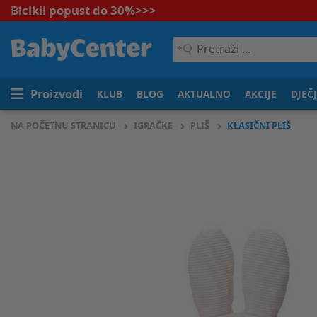
Bicikli popust do 30%
>>>
Pretraži
...
Proizvodi
KLUB
BLOG
AKTUALNO
AKCIJE
DJEČ
NA POČETNU STRANICU
IGRAČKE
PLIŠ
KLASIČNI PLIŠ