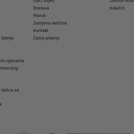
Opći uvjeti
Zaštita oso
Dostava
Kolačići
Povrat
Zamjena veličine
Kontakt
 šetnja
Česta pitanja
nim cijenama
rtnership
 kolica za
a