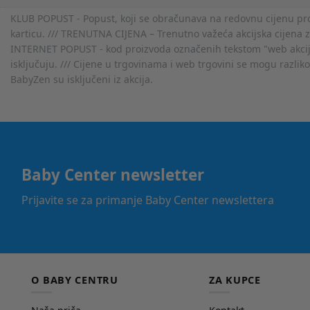
KLUB POPUST - Popust, koji se obračunava na redovnu cijenu proiz
karticu. /// TRENUTNA CIJENA – Trenutno važeća akcijska cijena 
INTERNET POPUST - kod proizvoda označenih tekstom "web akcija" 
isključuju. /// Cijene u trgovinama i web trgovini se mogu razlik
BabyZen su isključeni iz akcija.
Baby Center newsletter
Prijavite se za primanje Baby Center newslettera
O BABY CENTRU
ZA KUPCE