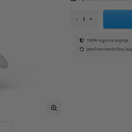
MIFFY zeko mekana igračka Cor
100% sigurna kupnja
Jamčimo bezbrižnu ku