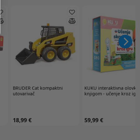
BRUDER
Cat kompaktni
KUKU
interaktivna olovka
utovarivač
knjigom - učenje kroz igr
18,99 €
59,99 €