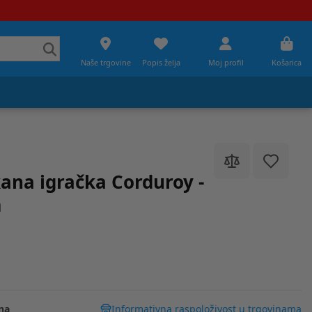
Naše trgovine
Popis želja
Moj profil
Košarica
ana igračka Corduroy -
m
na
Informativna raspoloživost u trgovinama