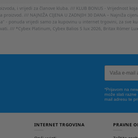
voda, i vrijedi za članove kluba. /// KLUB BONUS - Vrijednost koja
za proizvod. /// NAJNIŽA CIJENA U ZADNJIH 30 DANA – Najniža cijena
- ponuda vrijedi samo za kupovinu u internet trgovini, za sve kup
ovati. /// *Cybex Platinum, Cybex Balios S lux 2026, Britax Römer Lu
*Prijavom na news
može slati razne
mail adresu te pr
INTERNET TRGOVINA
PRAVNE O