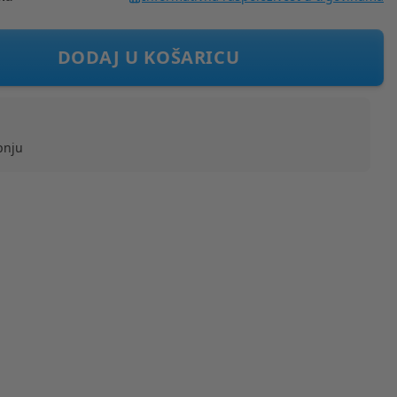
duroy - Offwhite - 50 cm
DODAJ U KOŠARICU
pnju