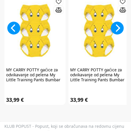
MY CARRY POTTY
gaćice za
MY CARRY POTTY
gaćice za
odvikavanje od pelena My
odvikavanje od pelena My
Little Training Pants Bumbar
Little Training Pants Bumbar
18-24mj MLTP-BB-18-24
3-4g MLTP-BB-3-4
33,99 €
33,99 €
KLUB POPUST - Popust, koji se obračunava na redovnu cijenu