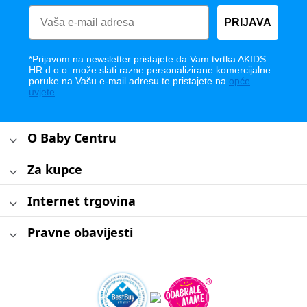
PRIJAVA
*Prijavom na newsletter pristajete da Vam tvrtka AKIDS
HR d.o.o. može slati razne personalizirane komercijalne
poruke na Vašu e-mail adresu te pristajete na
opće
uvjete
.
O Baby Centru
Za kupce
Internet trgovina
Pravne obavijesti