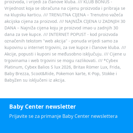
proizvoda, i vrijedi za članove kluba. /// KLUB BONUS -
Vrijednost koja se obračuna na cijenu proizvoda i pribraja se
na klupsku karticu. /// TRENUTNA CIJENA – Trenutno važeća
akcijska cijena za proizvod. /// NAJNIŽA CIJENA U ZADNJIH 30
DANA – Najniža cijena koju je proizvod imao u zadnjih 30
dana za sve kupce. /// INTERNET POPUST - kod proizvoda
označenih tekstom "web akcija" - ponuda vrijedi samo za
kupovinu u internet trgovini, za sve kupce i članove kluba. ///
Akcije, popusti i kuponi se međusobno isključuju. /// Cijene u
trgovinama i web trgovini se mogu razlikovati. /// *Cybex
Platinum, Cybex Balios S lux 2026, Britax Römer Lux, Frida,
Baby Brezza, Scoot&Ride, Pokemon karte, K-Pop, Stokke i
BabyZen su isključeni iz akcija.
Baby Center newsletter
Prijavite se za primanje Baby Center newslettera