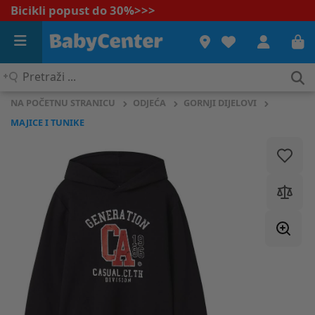
Bicikli popust do 30%
>>>
Pretraži
...
NA POČETNU STRANICU
ODJEĆA
GORNJI DIJELOVI
MAJICE I TUNIKE