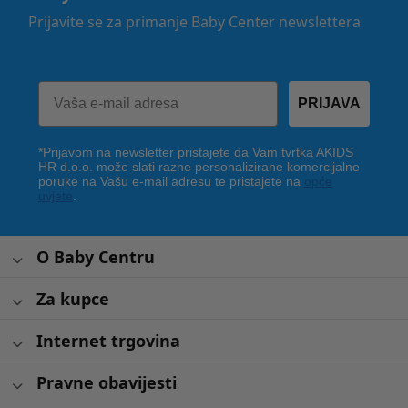
Prijavite se za primanje Baby Center newslettera
PRIJAVA
*Prijavom na newsletter pristajete da Vam tvrtka AKIDS
HR d.o.o. može slati razne personalizirane komercijalne
poruke na Vašu e-mail adresu te pristajete na
opće
uvjete
.
O Baby Centru
Za kupce
Internet trgovina
Pravne obavijesti