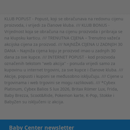
KLUB POPUST - Popust, koji se obračunava na redovnu cijenu
proizvoda, i vrijedi za članove kluba. /// KLUB BONUS -
Vrijednost koja se obračuna na cijenu proizvoda i pribraja se
na klupsku karticu. /// TRENUTNA CIJENA – Trenutno važeća
akcijska cijena za proizvod. /// NAJNIŽA CIJENA U ZADNJIH 30
DANA – Najniža cijena koju je proizvod imao u zadnjih 30
dana za sve kupce. /// INTERNET POPUST - kod proizvoda
označenih tekstom "web akcija" - ponuda vrijedi samo za
kupovinu u internet trgovini, za sve kupce i članove kluba. ///
Akcije, popusti i kuponi se međusobno isključuju. /// Cijene u
trgovinama i web trgovini se mogu razlikovati. /// *Cybex
Platinum, Cybex Balios S lux 2026, Britax Römer Lux, Frida,
Baby Brezza, Scoot&Ride, Pokemon karte, K-Pop, Stokke i
BabyZen su isključeni iz akcija.
Baby Center newsletter