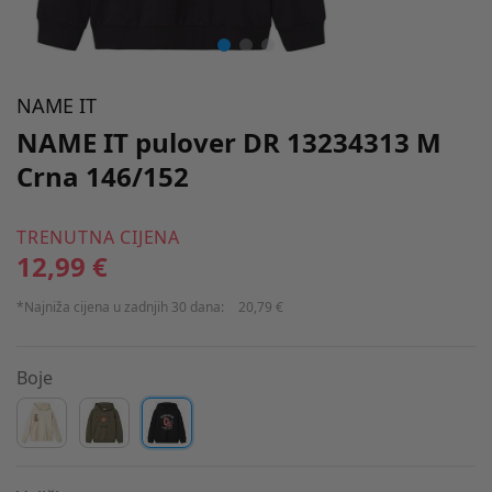
NAME IT
NAME IT pulover DR 13234313 M
Crna 146/152
TRENUTNA CIJENA
12,99 €
*Najniža cijena u zadnjih 30 dana:
20,79 €
Boje