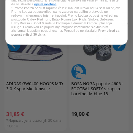
slati razne personalizirane komercijalne poruke na vašu e-mail adresu te
da se slažete s
općim uvjetima
.
* Promo kod za popust zaprimit ćete e-mailom u roku od 24 sata od prijave.
Promo kod za popust vrijedi samo za prvu narudžbu proizvoda po
redovnim cijenama u internet trgovini. Promo kod za popust ne vrijedi na
proizvode Cybex Platinum, Britax Römer Lux, Frida, Stokke, Babyzen,
Baby Brezza i Scoot & Ride te kod kupnje darovnih kartica i plaćanja
usluga. Promo kod za popust nije moguće kombinirati s aktualnim
akcijama i klupskim pogodnostima. Popusti se ne zbrajaju.
Promo kod za
popust vrijedi 30 dana.
ADIDAS
GW0400 HOOPS MID
BOSA NOGA
papuče 4606 -
3.0 K sportske tenisice
FOOTBAL SOFTY s kapico
barefoot M blue 18
31,85 €
19,99 €
*Najniža cijena u zadnjih 30 dana:
31,85 €