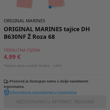
ORIGINAL MARINES
ORIGINAL MARINES tajice DH
B630NF Ž Roza 68
TRENUTNA CIJENA
4,99 €
*Najniža cijena u zadnjih 30 dana:
6,99 €
Proizvod je dostupan samo u dolje navedenim
trgovinama.
Informativna raspoloživost u trgovinama
NEDOSTUPNO U INTERNET TRGOVINI