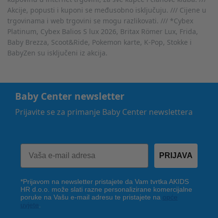
Akcije, popusti i kuponi se međusobno isključuju. /// Cijene u
trgovinama i web trgovini se mogu razlikovati. /// *Cybex
Platinum, Cybex Balios S lux 2026, Britax Römer Lux, Frida,
Baby Brezza, Scoot&Ride, Pokemon karte, K-Pop, Stokke i
BabyZen su isključeni iz akcija.
Baby Center newsletter
Prijavite se za primanje Baby Center newslettera
PRIJAVA
*Prijavom na newsletter pristajete da Vam tvrtka AKIDS
HR d.o.o. može slati razne personalizirane komercijalne
poruke na Vašu e-mail adresu te pristajete na
opće
uvjete
.