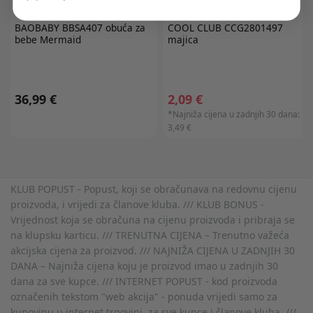
BAOBABY
BBSA407 obuća za
COOL CLUB
CCG2801497
bebe Mermaid
majica
36,99 €
2,09 €
*Najniža cijena u zadnjih 30 dana:
3,49 €
KLUB POPUST - Popust, koji se obračunava na redovnu cijenu
proizvoda, i vrijedi za članove kluba. /// KLUB BONUS -
Vrijednost koja se obračuna na cijenu proizvoda i pribraja se
na klupsku karticu. /// TRENUTNA CIJENA – Trenutno važeća
akcijska cijena za proizvod. /// NAJNIŽA CIJENA U ZADNJIH 30
DANA – Najniža cijena koju je proizvod imao u zadnjih 30
dana za sve kupce. /// INTERNET POPUST - kod proizvoda
označenih tekstom "web akcija" - ponuda vrijedi samo za
kupovinu u internet trgovini, za sve kupce i članove kluba. ///