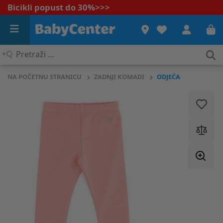
Bicikli popust do 30%
>>>
Pretraži
...
NA POČETNU STRANICU
ZADNJI KOMADI
ODJEĆA