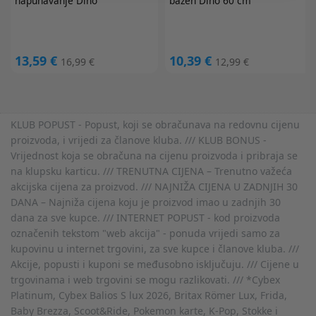
napuhavanje Dino
bazen Dino 60 cm
13,59 €
10,39 €
16,99 €
12,99 €
KLUB POPUST - Popust, koji se obračunava na redovnu cijenu
proizvoda, i vrijedi za članove kluba. /// KLUB BONUS -
Vrijednost koja se obračuna na cijenu proizvoda i pribraja se
na klupsku karticu. /// TRENUTNA CIJENA – Trenutno važeća
akcijska cijena za proizvod. /// NAJNIŽA CIJENA U ZADNJIH 30
DANA – Najniža cijena koju je proizvod imao u zadnjih 30
dana za sve kupce. /// INTERNET POPUST - kod proizvoda
označenih tekstom "web akcija" - ponuda vrijedi samo za
kupovinu u internet trgovini, za sve kupce i članove kluba. ///
Akcije, popusti i kuponi se međusobno isključuju. /// Cijene u
trgovinama i web trgovini se mogu razlikovati. /// *Cybex
Platinum, Cybex Balios S lux 2026, Britax Römer Lux, Frida,
Baby Brezza, Scoot&Ride, Pokemon karte, K-Pop, Stokke i