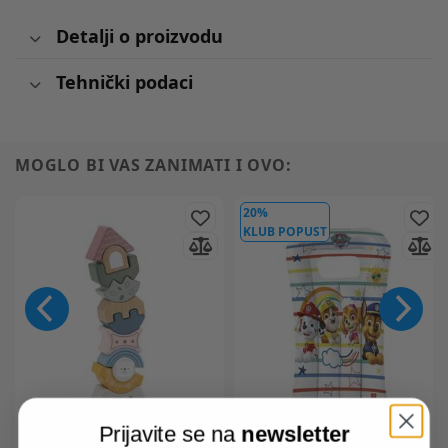
Detalji o proizvodu
Tehnički podaci
MOGLO BI VAS ZANIMATI I OVO:
20%
KLUB POPUST
Prijavite se na
newsletter