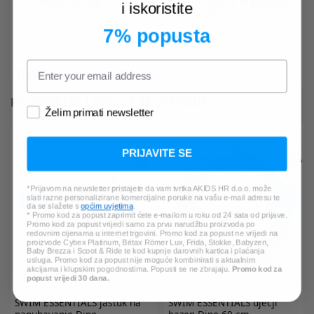
VIGA
PolarB toranj 44070
MONDO
jastuk za plivanje
i iskoristite
Paw patrol 2 50x75 cm
7% popusta
13,99 €
5,59 €
6,99 €
PROVJERITE I DRUGE PROIZVODE:
Želim primati newsletter
20%
20%
KLUB POPUST
KLUB POPUST
PRIJAVITE SE
*Prijavom na newsletter pristajete da vam tvrtka AKIDS HR d.o.o. može
slati razne personalizirane komercijalne poruke na vašu e-mail adresu te
da se slažete s
općim uvjetima
.
* Promo kod za popust zaprimit ćete e-mailom u roku od 24 sata od prijave.
Promo kod za popust vrijedi samo za prvu narudžbu proizvoda po
redovnim cijenama u internet trgovini. Promo kod za popust ne vrijedi na
proizvode Cybex Platinum, Britax Römer Lux, Frida, Stokke, Babyzen,
Baby Brezza i Scoot & Ride te kod kupnje darovnih kartica i plaćanja
usluga. Promo kod za popust nije moguće kombinirati s aktualnim
akcijama i klupskim pogodnostima. Popusti se ne zbrajaju.
Promo kod za
popust vrijedi 30 dana.
SWIM ESSENTIALS
jastuk na
SWIM ESSENTIALS
dječji