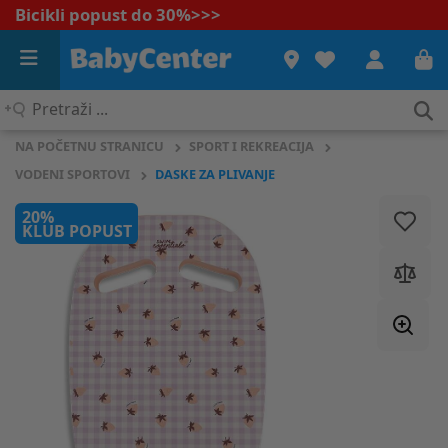
Bicikli popust do 30%
>>>
Pretraži
...
NA POČETNU STRANICU
SPORT I REKREACIJA
VODENI SPORTOVI
DASKE ZA PLIVANJE
20%
KLUB POPUST