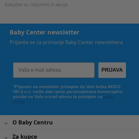
BabyZen su isključeni iz akcija.
Baby Center newsletter
Prijavite se za primanje Baby Center newslettera
PRIJAVA
*Prijavom na newsletter pristajete da Vam tvrtka AKIDS
HR d.o.o. može slati razne personalizirane komercijalne
poruke na Vašu e-mail adresu te pristajete na
opće
uvjete
.
O Baby Centru
Za kupce