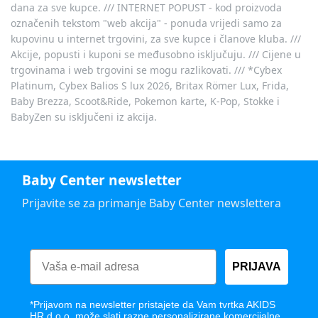
dana za sve kupce. /// INTERNET POPUST - kod proizvoda
označenih tekstom "web akcija" - ponuda vrijedi samo za
kupovinu u internet trgovini, za sve kupce i članove kluba. ///
Akcije, popusti i kuponi se međusobno isključuju. /// Cijene u
trgovinama i web trgovini se mogu razlikovati. /// *Cybex
Platinum, Cybex Balios S lux 2026, Britax Römer Lux, Frida,
Baby Brezza, Scoot&Ride, Pokemon karte, K-Pop, Stokke i
BabyZen su isključeni iz akcija.
Baby Center newsletter
Prijavite se za primanje Baby Center newslettera
PRIJAVA
*Prijavom na newsletter pristajete da Vam tvrtka AKIDS
HR d.o.o. može slati razne personalizirane komercijalne