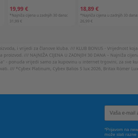
19,99 €
18,89 €
*Najniža cijena u zadnjih 30 dana:
*Najniža cijena u zadnjih 30 dana
31,99 €
26,99 €
voda, i vrijedi za članove kluba. /// KLUB BONUS - Vrijednost koja
za proizvod. /// NAJNIŽA CIJENA U ZADNJIH 30 DANA – Najniža cijena
- ponuda vrijedi samo za kupovinu u internet trgovini, za sve kup
ovati. /// *Cybex Platinum, Cybex Balios S lux 2026, Britax Römer Lu
*Prijavom na news
može slati razne