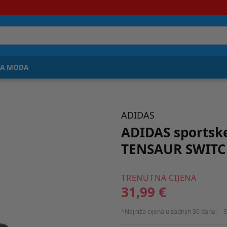
JA MODA
ADIDAS
ADIDAS sportske
TENSAUR SWITCH
TRENUTNA CIJENA
31,99 €
*Najniža cijena u zadnjih 30 dana:
3