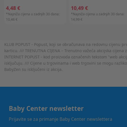
4,48 €
10,49 €
*Najniža cijena u zadnjih 30 dana:
*Najniža cijena u zadnjih 30 dana:
10,46 €
14,99 €
KLUB POPUST - Popust, koji se obračunava na redovnu cijenu proiz
karticu. /// TRENUTNA CIJENA – Trenutno važeća akcijska cijena 
INTERNET POPUST - kod proizvoda označenih tekstom "web akcija" 
isključuju. /// Cijene u trgovinama i web trgovini se mogu razlik
BabyZen su isključeni iz akcija.
Baby Center newsletter
Prijavite se za primanje Baby Center newslettera