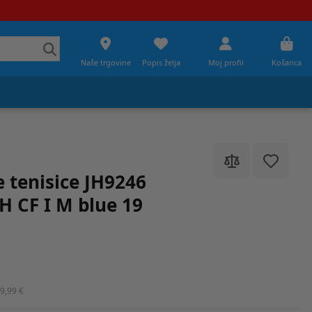
Naše trgovine
Popis želja
Moj profil
Košarica
 tenisice JH9246
 CF I M blue 19
9,99 €