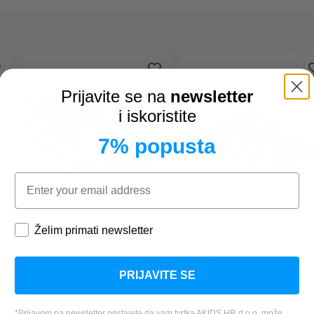
Prijavite se na
newsletter
i iskoristite
7% popusta
Želim primati newsletter
SKECHERS
400139N BKSL S
ADIDAS
ID9158 VL COURT 3
LIGHTS-FLEX-GLOW ULTRA
CF I sportske tenisice
sportske tenisice
PRIJAVITE SE
35,96 €
42,99 €
*Prijavom na newsletter pristajete da vam tvrtka AKIDS HR d.o.o. može