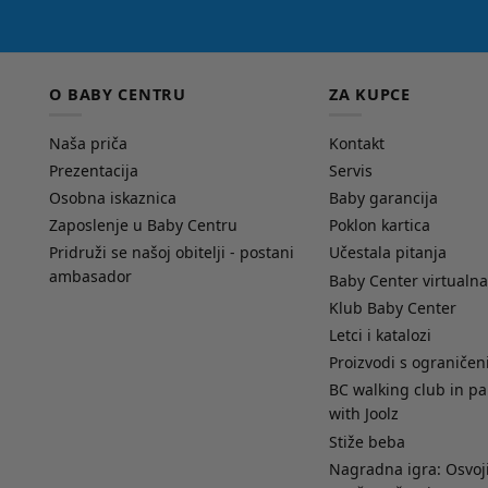
O BABY CENTRU
ZA KUPCE
Naša priča
Kontakt
Prezentacija
Servis
Osobna iskaznica
Baby garancija
Zaposlenje u Baby Centru
Poklon kartica
Pridruži se našoj obitelji - postani
Učestala pitanja
ambasador
Baby Center virtualna
Klub Baby Center
Letci i katalozi
Proizvodi s ograniče
BC walking club in pa
with Joolz
Stiže beba
Nagradna igra: Osvoji