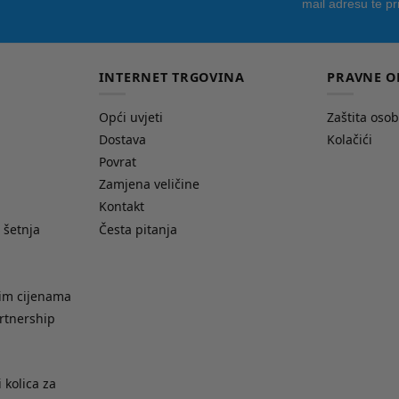
mail adresu te pr
INTERNET TRGOVINA
PRAVNE O
Opći uvjeti
Zaštita oso
Dostava
Kolačići
Povrat
Zamjena veličine
Kontakt
 šetnja
Česta pitanja
nim cijenama
rtnership
 kolica za