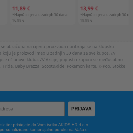
11,89 €
13,99 €
:
*Najniža cijena u zadnjih 30 dana:
*Najniža cijena u zadnjih 30 dan
16,99 €
19,99 €
 se obračuna na cijenu proizvoda i pribraja se na klupsku
 koju je proizvod imao u zadnjih 30 dana za sve kupce. ///
ce i članove kluba. /// Akcije, popusti i kuponi se međusobno
x, Frida, Baby Brezza, Scoot&Ride, Pokemon karte, K-Pop, Stokke i
PRIJAVA
letter pristajete da Vam tvrtka AKIDS HR d.o.o.
 personalizirane komercijalne poruke na Vašu e-