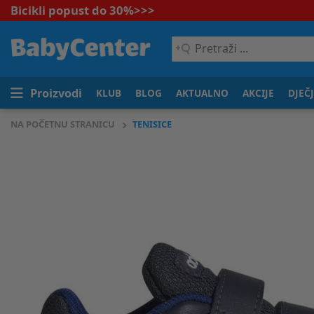
Bicikli popust do 30%
>>>
Pretraži
...
Proizvodi
KLUB
BLOG
AKTUALNO
AKCIJE
DJEČ
NA POČETNU STRANICU
TENISICE