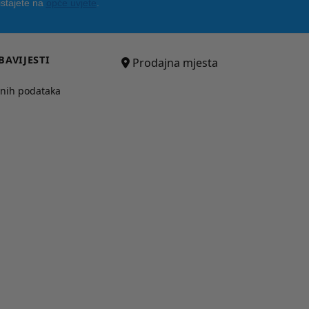
istajete na
opće uvjete
.
BAVIJESTI
Prodajna mjesta
bnih podataka