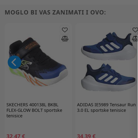
MOGLO BI VAS ZANIMATI I OVO:
SKECHERS
400138L BKBL
ADIDAS
IE5989 Tensaur Run
FLEX-GLOW BOLT sportske
3.0 EL sportske tenisice
tenisice
32,47 €
34,39 €