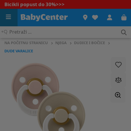
Bicikli popust do 30%
>>>
Pretraži
...
NA POČETNU STRANICU
NJEGA
DUDICE I BOČICE
DUDE VARALICE