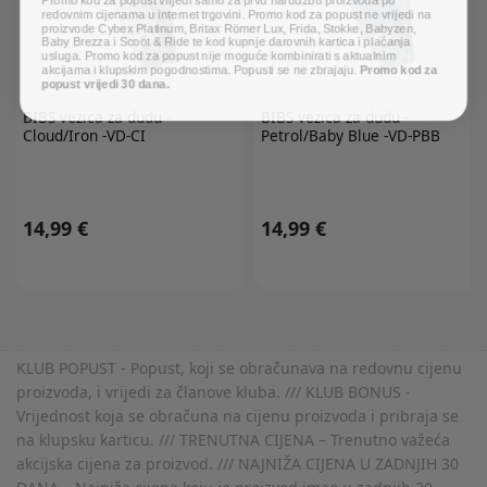
redovnim cijenama u internet trgovini. Promo kod za popust ne vrijedi na
proizvode Cybex Platinum, Britax Römer Lux, Frida, Stokke, Babyzen,
Baby Brezza i Scoot & Ride te kod kupnje darovnih kartica i plaćanja
usluga. Promo kod za popust nije moguće kombinirati s aktualnim
akcijama i klupskim pogodnostima. Popusti se ne zbrajaju.
Promo kod za
popust vrijedi 30 dana.
BIBS
vezica za dudu -
BIBS
vezica za dudu -
Cloud/Iron -VD-CI
Petrol/Baby Blue -VD-PBB
14,99 €
14,99 €
KLUB POPUST - Popust, koji se obračunava na redovnu cijenu
proizvoda, i vrijedi za članove kluba. /// KLUB BONUS -
Vrijednost koja se obračuna na cijenu proizvoda i pribraja se
na klupsku karticu. /// TRENUTNA CIJENA – Trenutno važeća
akcijska cijena za proizvod. /// NAJNIŽA CIJENA U ZADNJIH 30