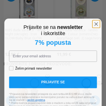
Prijavite se na
newsletter
BIBS
duda varalica - lateks
BIBS
duda varalica - lateks
i iskoristite
Night (okrugle) - Iron
Colour Colour (simetrične) -
GLOW/Baby Blue GLOW
Ivory/Sage (vel. 2) sage/ivory
7% popusta
(vel.1) -INB-1
12,99 €
11,99 €
PROVJERITE I DRUGE PROIZVODE:
Želim primati newsletter
PRIJAVITE SE
*Prijavom na newsletter pristajete da vam tvrtka AKIDS HR d.o.o. može
slati razne personalizirane komercijalne poruke na vašu e-mail adresu te
da se slažete s
općim uvjetima
.
* Promo kod za popust zaprimit ćete e-mailom u roku od 24 sata od prijave.
Promo kod za popust vrijedi samo za prvu narudžbu proizvoda po