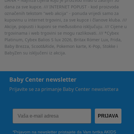
DANA – Najniža cijena koju je proizvod imao u zadnjih 30
dana za sve kupce. /// INTERNET POPUST - kod proizvoda
označenih tekstom "web akcija" - ponuda vrijedi samo za
kupovinu u internet trgovini, za sve kupce i članove kluba. ///
Akcije, popusti i kuponi se međusobno isključuju. /// Cijene u
trgovinama i web trgovini se mogu razlikovati. /// *Cybex
Platinum, Cybex Balios S lux 2026, Britax Römer Lux, Frida,
Baby Brezza, Scoot&Ride, Pokemon karte, K-Pop, Stokke i
BabyZen su isključeni iz akcija.
Baby Center newsletter
Prijavite se za primanje Baby Center newslettera
PRIJAVA
*Prijavom na newsletter pristajete da Vam tvrtka AKIDS