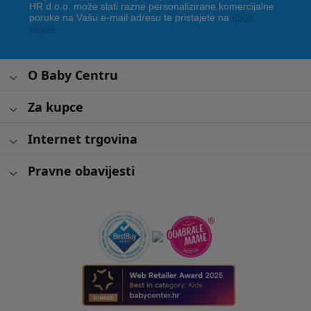
HR d.o.o. može slati razne personalizirane komercijalne
poruke na Vašu e-mail adresu te pristajete na
opće
uvjete
.
O Baby Centru
Za kupce
Internet trgovina
Pravne obavijesti