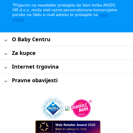
*Prijavom na newsletter pristajete da Vam tvrtka AKIDS
HR d.o.o. može slati razne personalizirane komercijalne
poruke na Vašu e-mail adresu te pristajete na
opće
uvjete
.
O Baby Centru
Za kupce
Internet trgovina
Pravne obavijesti