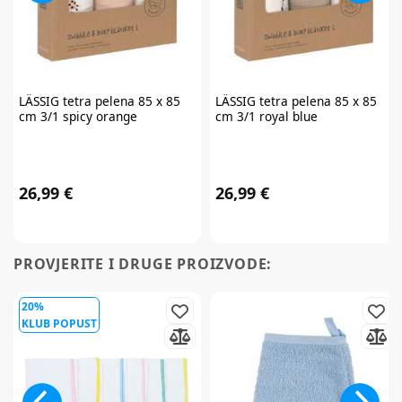
LÄSSIG
tetra pelena 85 x 85
LÄSSIG
tetra pelena 85 x 85
Prijavite se na
newsletter
cm 3/1 spicy orange
cm 3/1 royal blue
i iskoristite
7% popusta
26,99 €
26,99 €
PROVJERITE I DRUGE PROIZVODE:
Želim primati newsletter
20%
KLUB POPUST
PRIJAVITE SE
*Prijavom na newsletter pristajete da vam tvrtka AKIDS HR d.o.o. može
slati razne personalizirane komercijalne poruke na vašu e-mail adresu te
da se slažete s
općim uvjetima
.