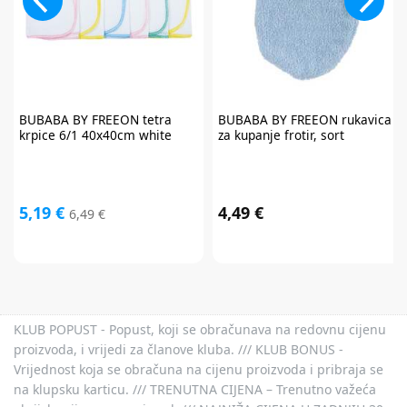
* Promo kod za popust zaprimit ćete e-mailom u roku od 24 sata od prijave.
Promo kod za popust vrijedi samo za prvu narudžbu proizvoda po
redovnim cijenama u internet trgovini. Promo kod za popust ne vrijedi na
proizvode Cybex Platinum, Britax Römer Lux, Frida, Stokke, Babyzen,
Baby Brezza i Scoot & Ride te kod kupnje darovnih kartica i plaćanja
usluga. Promo kod za popust nije moguće kombinirati s aktualnim
akcijama i klupskim pogodnostima. Popusti se ne zbrajaju.
Promo kod za
popust vrijedi 30 dana.
BUBABA BY FREEON
tetra
BUBABA BY FREEON
rukavica
krpice 6/1 40x40cm white
za kupanje frotir, sort
5,19 €
4,49 €
6,49 €
KLUB POPUST - Popust, koji se obračunava na redovnu cijenu
proizvoda, i vrijedi za članove kluba. /// KLUB BONUS -
Vrijednost koja se obračuna na cijenu proizvoda i pribraja se
na klupsku karticu. /// TRENUTNA CIJENA – Trenutno važeća