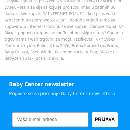
akcijska cijena za proizvod. /// NAJNIŽA CIJENA U ZADNJIH 30
DANA – Najniža cijena koju je proizvod imao u zadnjih 30
dana za sve kupce. /// INTERNET POPUST - kod proizvoda
označenih tekstom "web akcija" - ponuda vrijedi samo za
kupovinu u internet trgovini, za sve kupce i članove kluba. ///
Akcije, popusti i kuponi se međusobno isključuju. /// Cijene u
trgovinama i web trgovini se mogu razlikovati. /// *Cybex
Platinum, Cybex Balios S lux 2026, Britax Römer Lux, Frida,
Baby Brezza, Scoot&Ride, Pokemon karte, K-Pop, Stokke i
BabyZen su isključeni iz akcija.
Baby Center newsletter
Prijavite se za primanje Baby Center newslettera
PRIJAVA